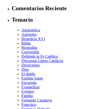
Comentarios Reciente
Temario
Apologética
Apóstoles
Benedicto XVI
Biblia
Biografías
Conversión
Defiende tu Fe Católica
Descargar Libros Católicos
Devociones
Dios
El diablo
Espíritu Santo
Eucaristía
Evangelizar
Eventos
Familia
Fernando Casanova
Francisco
Francisco Delgado