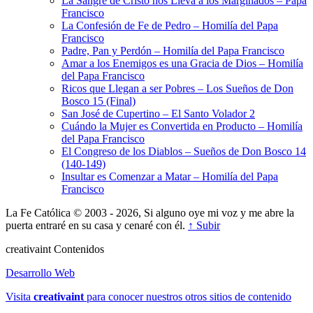
La Sangre de Cristo nos Lleva a los Marginados – Papa
Francisco
La Confesión de Fe de Pedro – Homilía del Papa
Francisco
Padre, Pan y Perdón – Homilía del Papa Francisco
Amar a los Enemigos es una Gracia de Dios – Homilía
del Papa Francisco
Ricos que Llegan a ser Pobres – Los Sueños de Don
Bosco 15 (Final)
San José de Cupertino – El Santo Volador 2
Cuándo la Mujer es Convertida en Producto – Homilía
del Papa Francisco
El Congreso de los Diablos – Sueños de Don Bosco 14
(140-149)
Insultar es Comenzar a Matar – Homilía del Papa
Francisco
La Fe Católica © 2003 - 2026, Si alguno oye mi voz y me abre la
puerta entraré en su casa y cenaré con él.
↑ Subir
creativa
int
Contenidos
Desarrollo Web
Visita
creativa
int
para conocer nuestros otros sitios de contenido