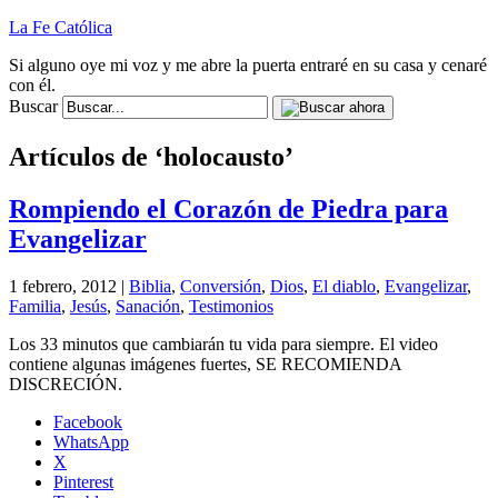
La Fe Católica
Si alguno oye mi voz y me abre la puerta entraré en su casa y cenaré
con él.
Buscar
Artículos de ‘holocausto’
Rompiendo el Corazón de Piedra para
Evangelizar
1 febrero, 2012 |
Biblia
,
Conversión
,
Dios
,
El diablo
,
Evangelizar
,
Familia
,
Jesús
,
Sanación
,
Testimonios
Los 33 minutos que cambiarán tu vida para siempre. El video
contiene algunas imágenes fuertes, SE RECOMIENDA
DISCRECIÓN.
Facebook
WhatsApp
X
Pinterest