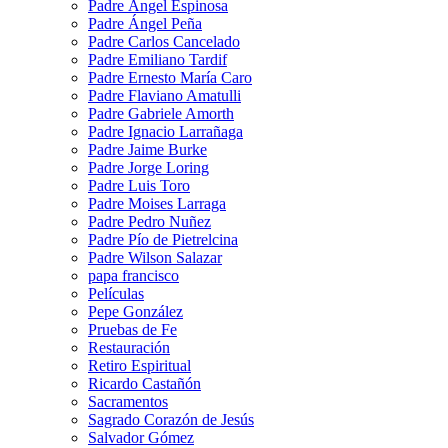
Padre Ángel Espinosa
Padre Ángel Peña
Padre Carlos Cancelado
Padre Emiliano Tardif
Padre Ernesto María Caro
Padre Flaviano Amatulli
Padre Gabriele Amorth
Padre Ignacio Larrañaga
Padre Jaime Burke
Padre Jorge Loring
Padre Luis Toro
Padre Moises Larraga
Padre Pedro Nuñez
Padre Pío de Pietrelcina
Padre Wilson Salazar
papa francisco
Películas
Pepe González
Pruebas de Fe
Restauración
Retiro Espiritual
Ricardo Castañón
Sacramentos
Sagrado Corazón de Jesús
Salvador Gómez