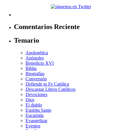
Comentarios Reciente
Temario
Apologética
Apóstoles
Benedicto XVI
Biblia
Biografías
Conversión
Defiende tu Fe Católica
Descargar Libros Católicos
Devociones
Dios
El diablo
Espíritu Santo
Eucaristía
Evangelizar
Eventos