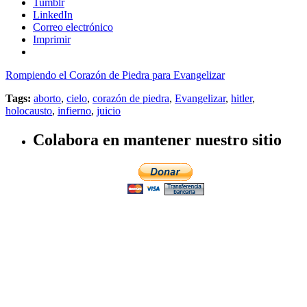
Tumblr
LinkedIn
Correo electrónico
Imprimir
Rompiendo el Corazón de Piedra para Evangelizar
Tags:
aborto
,
cielo
,
corazón de piedra
,
Evangelizar
,
hitler
,
holocausto
,
infierno
,
juicio
Colabora en mantener nuestro sitio