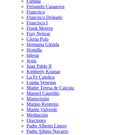
Familia
Fernando Casanova
Francisco
Francisco Delgado
Francisco I
Frank Morera
Fray Nelson
Gloria Polo
Hermana Glenda
Homilía
Iglesia
Jesús
Juan Pablo II
Kimberly Kramar
La Fe Catolica
Lupita Venegas
Madre Teresa de Calcuta
Manuel Capetillo
Mariavisión
Marino Restrepo
Martín Valverde
Meditación
Oraciones
Padre Alberto Linero
Padre Albino Navarro