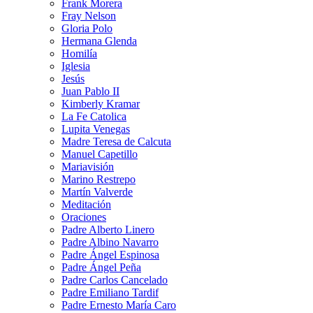
Frank Morera
Fray Nelson
Gloria Polo
Hermana Glenda
Homilía
Iglesia
Jesús
Juan Pablo II
Kimberly Kramar
La Fe Catolica
Lupita Venegas
Madre Teresa de Calcuta
Manuel Capetillo
Mariavisión
Marino Restrepo
Martín Valverde
Meditación
Oraciones
Padre Alberto Linero
Padre Albino Navarro
Padre Ángel Espinosa
Padre Ángel Peña
Padre Carlos Cancelado
Padre Emiliano Tardif
Padre Ernesto María Caro