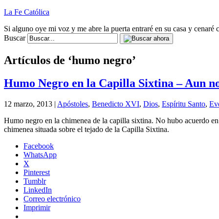
La Fe Católica
Si alguno oye mi voz y me abre la puerta entraré en su casa y cenaré c
Buscar
Artículos de ‘humo negro’
Humo Negro en la Capilla Sixtina – Aun n
12 marzo, 2013 |
Apóstoles
,
Benedicto XVI
,
Dios
,
Espíritu Santo
,
Ev
Humo negro en la chimenea de la capilla sixtina. No hubo acuerdo en 
chimenea situada sobre el tejado de la Capilla Sixtina.
Facebook
WhatsApp
X
Pinterest
Tumblr
LinkedIn
Correo electrónico
Imprimir