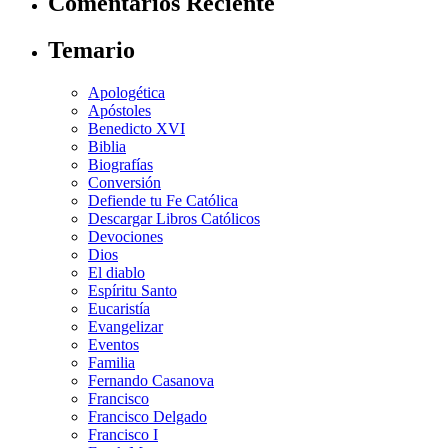
Comentarios Reciente
Temario
Apologética
Apóstoles
Benedicto XVI
Biblia
Biografías
Conversión
Defiende tu Fe Católica
Descargar Libros Católicos
Devociones
Dios
El diablo
Espíritu Santo
Eucaristía
Evangelizar
Eventos
Familia
Fernando Casanova
Francisco
Francisco Delgado
Francisco I