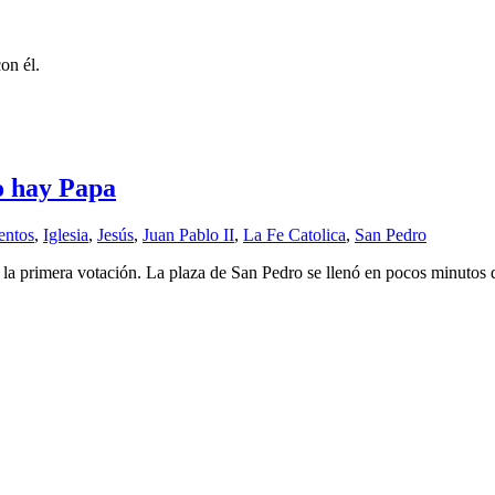
on él.
o hay Papa
entos
,
Iglesia
,
Jesús
,
Juan Pablo II
,
La Fe Catolica
,
San Pedro
la primera votación. La plaza de San Pedro se llenó en pocos minutos d