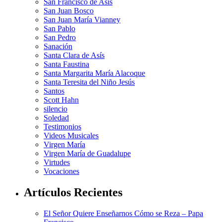
San Francisco de Asis
San Juan Bosco
San Juan María Vianney
San Pablo
San Pedro
Sanación
Santa Clara de Asís
Santa Faustina
Santa Margarita María Alacoque
Santa Teresita del Niño Jesús
Santos
Scott Hahn
silencio
Soledad
Testimonios
Videos Musicales
Virgen María
Virgen María de Guadalupe
Virtudes
Vocaciones
Artículos Recientes
El Señor Quiere Enseñarnos Cómo se Reza – Papa