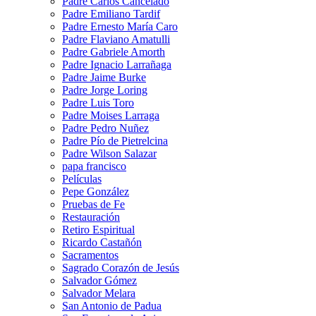
Padre Carlos Cancelado
Padre Emiliano Tardif
Padre Ernesto María Caro
Padre Flaviano Amatulli
Padre Gabriele Amorth
Padre Ignacio Larrañaga
Padre Jaime Burke
Padre Jorge Loring
Padre Luis Toro
Padre Moises Larraga
Padre Pedro Nuñez
Padre Pío de Pietrelcina
Padre Wilson Salazar
papa francisco
Películas
Pepe González
Pruebas de Fe
Restauración
Retiro Espiritual
Ricardo Castañón
Sacramentos
Sagrado Corazón de Jesús
Salvador Gómez
Salvador Melara
San Antonio de Padua