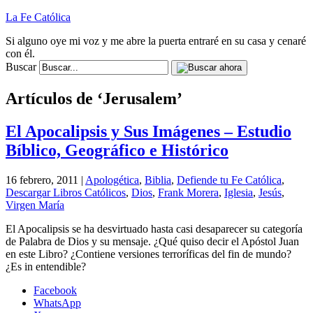
La Fe Católica
Si alguno oye mi voz y me abre la puerta entraré en su casa y cenaré
con él.
Buscar
Artículos de ‘Jerusalem’
El Apocalipsis y Sus Imágenes – Estudio
Bíblico, Geográfico e Histórico
16 febrero, 2011 |
Apologética
,
Biblia
,
Defiende tu Fe Católica
,
Descargar Libros Católicos
,
Dios
,
Frank Morera
,
Iglesia
,
Jesús
,
Virgen María
El Apocalipsis se ha desvirtuado hasta casi desaparecer su categoría
de Palabra de Dios y su mensaje. ¿Qué quiso decir el Apóstol Juan
en este Libro? ¿Contiene versiones terroríficas del fin de mundo?
¿Es in entendible?
Facebook
WhatsApp