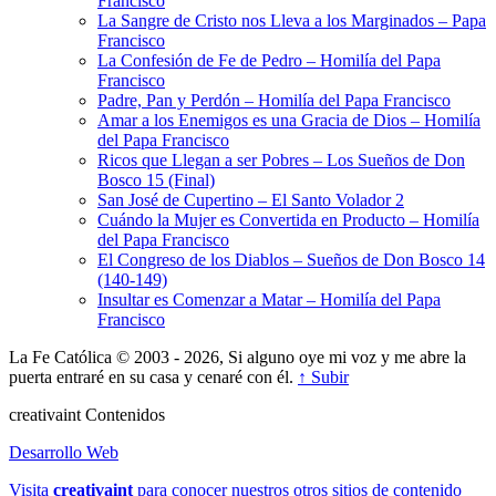
Francisco
La Sangre de Cristo nos Lleva a los Marginados – Papa
Francisco
La Confesión de Fe de Pedro – Homilía del Papa
Francisco
Padre, Pan y Perdón – Homilía del Papa Francisco
Amar a los Enemigos es una Gracia de Dios – Homilía
del Papa Francisco
Ricos que Llegan a ser Pobres – Los Sueños de Don
Bosco 15 (Final)
San José de Cupertino – El Santo Volador 2
Cuándo la Mujer es Convertida en Producto – Homilía
del Papa Francisco
El Congreso de los Diablos – Sueños de Don Bosco 14
(140-149)
Insultar es Comenzar a Matar – Homilía del Papa
Francisco
La Fe Católica © 2003 - 2026, Si alguno oye mi voz y me abre la
puerta entraré en su casa y cenaré con él.
↑ Subir
creativa
int
Contenidos
Desarrollo Web
Visita
creativa
int
para conocer nuestros otros sitios de contenido