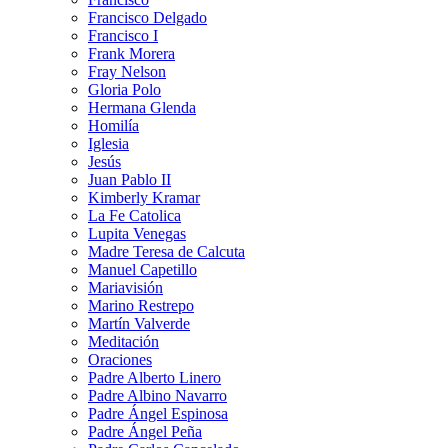
Francisco Delgado
Francisco I
Frank Morera
Fray Nelson
Gloria Polo
Hermana Glenda
Homilía
Iglesia
Jesús
Juan Pablo II
Kimberly Kramar
La Fe Catolica
Lupita Venegas
Madre Teresa de Calcuta
Manuel Capetillo
Mariavisión
Marino Restrepo
Martín Valverde
Meditación
Oraciones
Padre Alberto Linero
Padre Albino Navarro
Padre Ángel Espinosa
Padre Ángel Peña