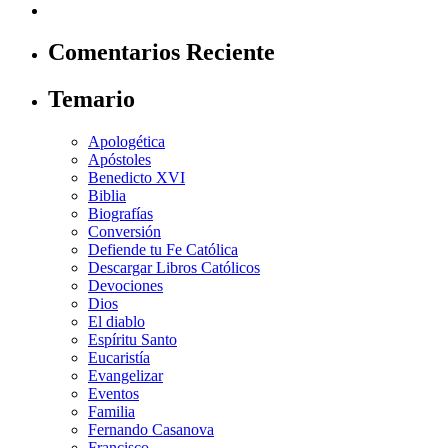
Comentarios Reciente
Temario
Apologética
Apóstoles
Benedicto XVI
Biblia
Biografías
Conversión
Defiende tu Fe Católica
Descargar Libros Católicos
Devociones
Dios
El diablo
Espíritu Santo
Eucaristía
Evangelizar
Eventos
Familia
Fernando Casanova
Francisco