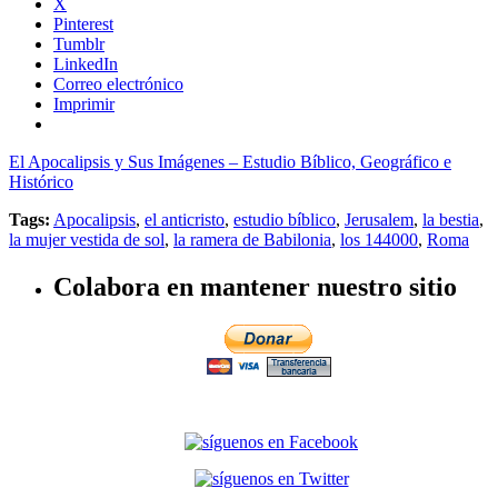
X
Pinterest
Tumblr
LinkedIn
Correo electrónico
Imprimir
El Apocalipsis y Sus Imágenes – Estudio Bíblico, Geográfico e
Histórico
Tags:
Apocalipsis
,
el anticristo
,
estudio bíblico
,
Jerusalem
,
la bestia
,
la mujer vestida de sol
,
la ramera de Babilonia
,
los 144000
,
Roma
Colabora en mantener nuestro sitio