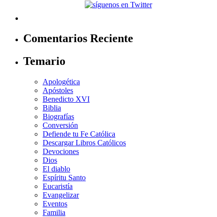
Comentarios Reciente
Temario
Apologética
Apóstoles
Benedicto XVI
Biblia
Biografías
Conversión
Defiende tu Fe Católica
Descargar Libros Católicos
Devociones
Dios
El diablo
Espíritu Santo
Eucaristía
Evangelizar
Eventos
Familia