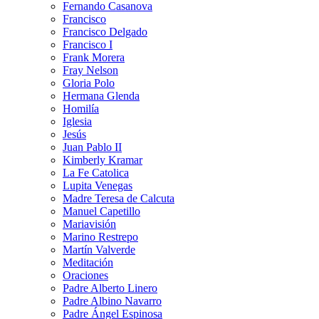
Fernando Casanova
Francisco
Francisco Delgado
Francisco I
Frank Morera
Fray Nelson
Gloria Polo
Hermana Glenda
Homilía
Iglesia
Jesús
Juan Pablo II
Kimberly Kramar
La Fe Catolica
Lupita Venegas
Madre Teresa de Calcuta
Manuel Capetillo
Mariavisión
Marino Restrepo
Martín Valverde
Meditación
Oraciones
Padre Alberto Linero
Padre Albino Navarro
Padre Ángel Espinosa