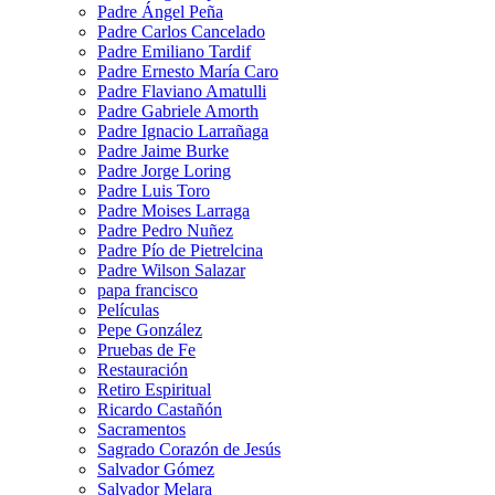
Padre Ángel Peña
Padre Carlos Cancelado
Padre Emiliano Tardif
Padre Ernesto María Caro
Padre Flaviano Amatulli
Padre Gabriele Amorth
Padre Ignacio Larrañaga
Padre Jaime Burke
Padre Jorge Loring
Padre Luis Toro
Padre Moises Larraga
Padre Pedro Nuñez
Padre Pío de Pietrelcina
Padre Wilson Salazar
papa francisco
Películas
Pepe González
Pruebas de Fe
Restauración
Retiro Espiritual
Ricardo Castañón
Sacramentos
Sagrado Corazón de Jesús
Salvador Gómez
Salvador Melara