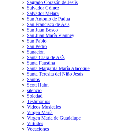
Sagrado Corazón de Jesús
Salvador Gómez
Salvador Melara
San Antonio de Padua
San Francisco de Asis
San Juan Bosco
San Juan María Vianney
San Pablo
San Pedro
Sanación
Santa Clara de Asís
Santa Faustina
Santa Margarita María Alacoque
Santa Teresita del Niño Jesús
Santos
Scott Hahn
silencio
Soledad
Testimonios
Videos Musicales
Virgen María
Virgen María de Guadalupe
Virtudes
Vocaciones