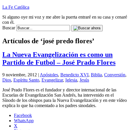
La Fe Católica
Si alguno oye mi voz y me abre la puerta entraré en su casa y cenaré
con él.
Buscar
Artículos de ‘josé predo flores’
La Nueva Evangelización es como un
Partido de Futbol – José Prado Flores
9 noviembre, 2012 |
Apóstoles
,
Benedicto XVI
,
Biblia
,
Conversión
,
Dios
,
Espíritu Santo
,
Evangelizar
,
Iglesia
,
Jesús
José Prado Flores es el fundador y director internacional de las
Escuelas de Evangelización San Andrés, ha intervenido en el
Sínodo de los obispos para la Nueva Evangelización y en este vídeo
explica lo que ha comentado a los padres sinodales.
Facebook
WhatsApp
X