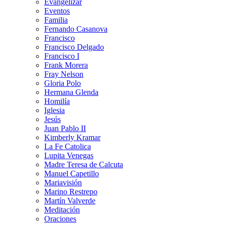
Evangelizar
Eventos
Familia
Fernando Casanova
Francisco
Francisco Delgado
Francisco I
Frank Morera
Fray Nelson
Gloria Polo
Hermana Glenda
Homilía
Iglesia
Jesús
Juan Pablo II
Kimberly Kramar
La Fe Catolica
Lupita Venegas
Madre Teresa de Calcuta
Manuel Capetillo
Mariavisión
Marino Restrepo
Martín Valverde
Meditación
Oraciones