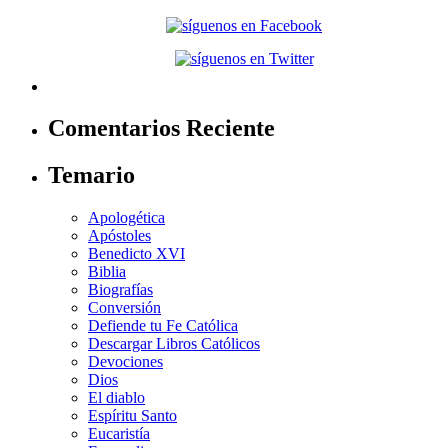
Comentarios Reciente
Temario
Apologética
Apóstoles
Benedicto XVI
Biblia
Biografías
Conversión
Defiende tu Fe Católica
Descargar Libros Católicos
Devociones
Dios
El diablo
Espíritu Santo
Eucaristía