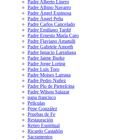
Padre Alberto Linero
Padre Albino Navarro
Padre Ángel Espinosa
Padre Ángel Peña
Padre Carlos Cancelado
Padre Emiliano Tardif
Padre Ernesto María Caro
Padre Flaviano Amatulli
Padre Gabriele Amorth
Padre Ignacio Larrañaga
Padre Jaime Burke
Padre Jorge Loring
Padre Luis Toro
Padre Moises Larraga
Padre Pedro Nuñez
Padre Pío de Pietrelcina
Padre Wilson Salazar
papa francisco
Películas
Pepe González
Pruebas de Fe
Restauración
Retiro Espiritual
Ricardo Castañón
Sacramentos