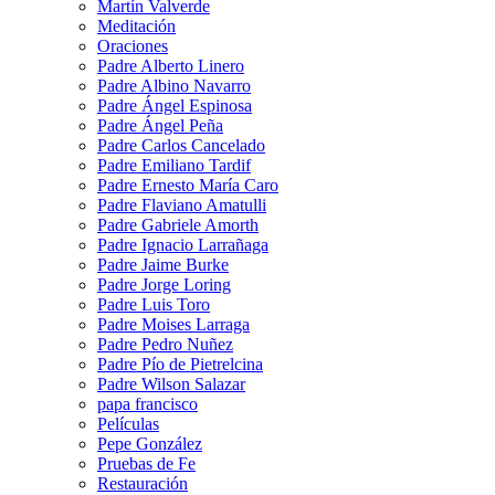
Martín Valverde
Meditación
Oraciones
Padre Alberto Linero
Padre Albino Navarro
Padre Ángel Espinosa
Padre Ángel Peña
Padre Carlos Cancelado
Padre Emiliano Tardif
Padre Ernesto María Caro
Padre Flaviano Amatulli
Padre Gabriele Amorth
Padre Ignacio Larrañaga
Padre Jaime Burke
Padre Jorge Loring
Padre Luis Toro
Padre Moises Larraga
Padre Pedro Nuñez
Padre Pío de Pietrelcina
Padre Wilson Salazar
papa francisco
Películas
Pepe González
Pruebas de Fe
Restauración