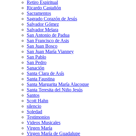
Retiro Espiritual
Ricardo Castañón
Sacramentos
Sagrado Corazón de Jesús
Salvador Gómez
Salvador Melara
San Antonio de Padua
San Francisco de Asis
San Juan Bosco
San Juan María Vianney
San Pablo
San Pedro
Sanación
Santa Clara de Asís
Santa Faustina
Santa Margarita María Alacoque
Santa Teresita del Niño Jesús
Santos
Scott Hahn
silencio
Soledad
Testimonios
Videos Musicales
Virgen María
Virgen María de Guadalupe