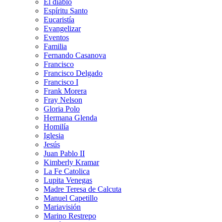
El diablo
Espíritu Santo
Eucaristía
Evangelizar
Eventos
Familia
Fernando Casanova
Francisco
Francisco Delgado
Francisco I
Frank Morera
Fray Nelson
Gloria Polo
Hermana Glenda
Homilía
Iglesia
Jesús
Juan Pablo II
Kimberly Kramar
La Fe Catolica
Lupita Venegas
Madre Teresa de Calcuta
Manuel Capetillo
Mariavisión
Marino Restrepo