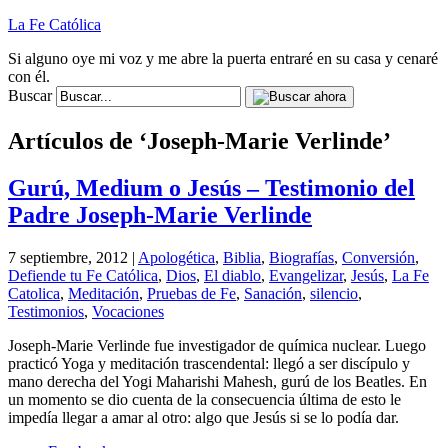
La Fe Católica
Si alguno oye mi voz y me abre la puerta entraré en su casa y cenaré
con él.
Buscar
Artículos de ‘Joseph-Marie Verlinde’
Gurú, Medium o Jesús – Testimonio del
Padre Joseph-Marie Verlinde
7 septiembre, 2012 |
Apologética
,
Biblia
,
Biografías
,
Conversión
,
Defiende tu Fe Católica
,
Dios
,
El diablo
,
Evangelizar
,
Jesús
,
La Fe
Catolica
,
Meditación
,
Pruebas de Fe
,
Sanación
,
silencio
,
Testimonios
,
Vocaciones
Joseph-Marie Verlinde fue investigador de química nuclear. Luego
practicó Yoga y meditación trascendental: llegó a ser discípulo y
mano derecha del Yogi Maharishi Mahesh, gurú de los Beatles. En
un momento se dio cuenta de la consecuencia última de esto le
impedía llegar a amar al otro: algo que Jesús si se lo podía dar.