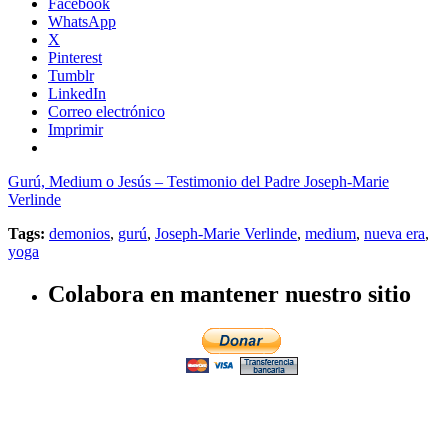
Facebook
WhatsApp
X
Pinterest
Tumblr
LinkedIn
Correo electrónico
Imprimir
Gurú, Medium o Jesús – Testimonio del Padre Joseph-Marie
Verlinde
Tags:
demonios
,
gurú
,
Joseph-Marie Verlinde
,
medium
,
nueva era
,
yoga
Colabora en mantener nuestro sitio