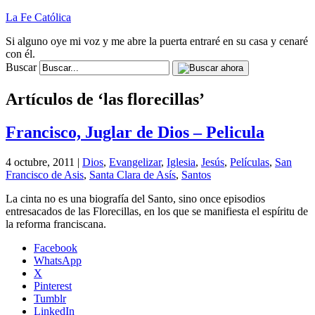
La Fe Católica
Si alguno oye mi voz y me abre la puerta entraré en su casa y cenaré
con él.
Buscar
Artículos de ‘las florecillas’
Francisco, Juglar de Dios – Pelicula
4 octubre, 2011 |
Dios
,
Evangelizar
,
Iglesia
,
Jesús
,
Películas
,
San
Francisco de Asis
,
Santa Clara de Asís
,
Santos
La cinta no es una biografía del Santo, sino once episodios
entresacados de las Florecillas, en los que se manifiesta el espíritu de
la reforma franciscana.
Facebook
WhatsApp
X
Pinterest
Tumblr
LinkedIn