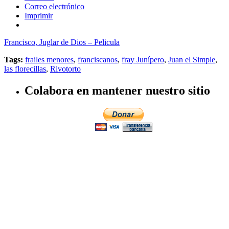
Correo electrónico
Imprimir
Francisco, Juglar de Dios – Pelicula
Tags:
frailes menores
,
franciscanos
,
fray Junípero
,
Juan el Simple
,
las florecillas
,
Rivotorto
Colabora en mantener nuestro sitio