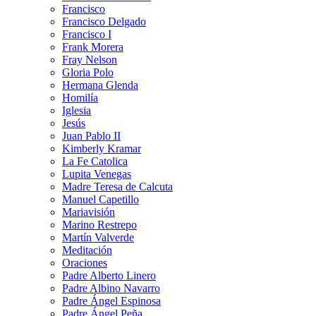
Francisco
Francisco Delgado
Francisco I
Frank Morera
Fray Nelson
Gloria Polo
Hermana Glenda
Homilía
Iglesia
Jesús
Juan Pablo II
Kimberly Kramar
La Fe Catolica
Lupita Venegas
Madre Teresa de Calcuta
Manuel Capetillo
Mariavisión
Marino Restrepo
Martín Valverde
Meditación
Oraciones
Padre Alberto Linero
Padre Albino Navarro
Padre Ángel Espinosa
Padre Ángel Peña