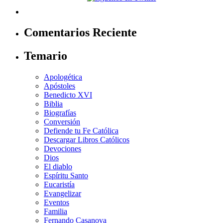
Comentarios Reciente
Temario
Apologética
Apóstoles
Benedicto XVI
Biblia
Biografías
Conversión
Defiende tu Fe Católica
Descargar Libros Católicos
Devociones
Dios
El diablo
Espíritu Santo
Eucaristía
Evangelizar
Eventos
Familia
Fernando Casanova