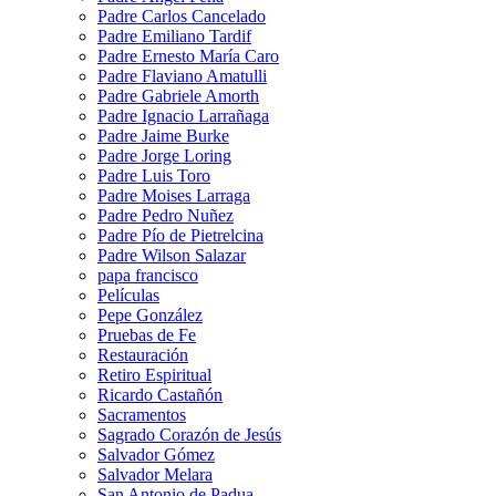
Padre Carlos Cancelado
Padre Emiliano Tardif
Padre Ernesto María Caro
Padre Flaviano Amatulli
Padre Gabriele Amorth
Padre Ignacio Larrañaga
Padre Jaime Burke
Padre Jorge Loring
Padre Luis Toro
Padre Moises Larraga
Padre Pedro Nuñez
Padre Pío de Pietrelcina
Padre Wilson Salazar
papa francisco
Películas
Pepe González
Pruebas de Fe
Restauración
Retiro Espiritual
Ricardo Castañón
Sacramentos
Sagrado Corazón de Jesús
Salvador Gómez
Salvador Melara
San Antonio de Padua