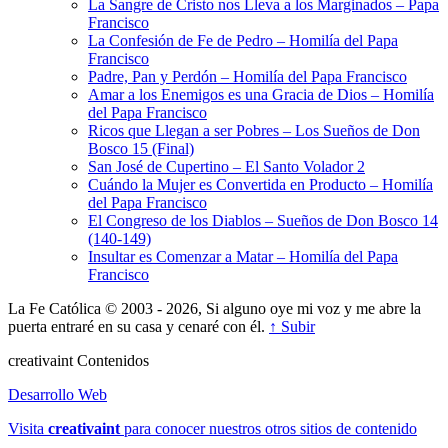
La Sangre de Cristo nos Lleva a los Marginados – Papa
Francisco
La Confesión de Fe de Pedro – Homilía del Papa
Francisco
Padre, Pan y Perdón – Homilía del Papa Francisco
Amar a los Enemigos es una Gracia de Dios – Homilía
del Papa Francisco
Ricos que Llegan a ser Pobres – Los Sueños de Don
Bosco 15 (Final)
San José de Cupertino – El Santo Volador 2
Cuándo la Mujer es Convertida en Producto – Homilía
del Papa Francisco
El Congreso de los Diablos – Sueños de Don Bosco 14
(140-149)
Insultar es Comenzar a Matar – Homilía del Papa
Francisco
La Fe Católica © 2003 - 2026, Si alguno oye mi voz y me abre la
puerta entraré en su casa y cenaré con él.
↑ Subir
creativa
int
Contenidos
Desarrollo Web
Visita
creativa
int
para conocer nuestros otros sitios de contenido