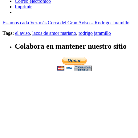
Correo electrónico
Imprimir
Estamos cada Vez más Cerca del Gran Aviso – Rodrigo Jaramillo
Tags:
el aviso
,
lazos de amor mariano
,
rodrigo jaramillo
Colabora en mantener nuestro sitio