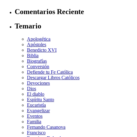
Comentarios Reciente
Temario
Apologética
Apóstoles
Benedicto XVI
Biblia
Biografías
Conversión
Defiende tu Fe Católica
Descargar Libros Católicos
Devociones
Dios
El diablo
Espíritu Santo
Eucaristía
Evangelizar
Eventos
Familia
Fernando Casanova
Francisco