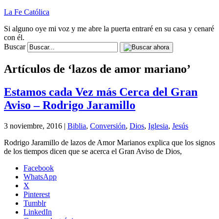
La Fe Católica
Si alguno oye mi voz y me abre la puerta entraré en su casa y cenaré
con él.
Buscar
Artículos de ‘lazos de amor mariano’
Estamos cada Vez más Cerca del Gran
Aviso – Rodrigo Jaramillo
3 noviembre, 2016 |
Biblia
,
Conversión
,
Dios
,
Iglesia
,
Jesús
Rodrigo Jaramillo de lazos de Amor Marianos explica que los signos
de los tiempos dicen que se acerca el Gran Aviso de Dios,
Facebook
WhatsApp
X
Pinterest
Tumblr
LinkedIn