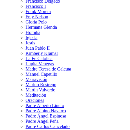
Francisco Delgado
Francisco I
Frank Morera
Fray Nelson
Gloria Polo
Hermana Glenda
Homilía
Iglesia
Jesús
Juan Pablo II
Kimberly Kramar
La Fe Catolica
Lupita Venegas
Madre Teresa de Calcuta
Manuel Capetillo
Mariavisión
Marino Restrepo
Martín Valverde
Meditación
Oraciones
Padre Alberto Linero
Padre Albino Navarro
Padre Ángel Espinosa
Padre Ángel Peña
Padre Carlos Cancelado