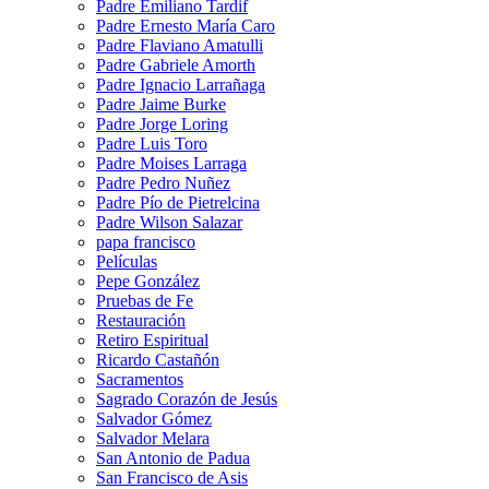
Padre Emiliano Tardif
Padre Ernesto María Caro
Padre Flaviano Amatulli
Padre Gabriele Amorth
Padre Ignacio Larrañaga
Padre Jaime Burke
Padre Jorge Loring
Padre Luis Toro
Padre Moises Larraga
Padre Pedro Nuñez
Padre Pío de Pietrelcina
Padre Wilson Salazar
papa francisco
Películas
Pepe González
Pruebas de Fe
Restauración
Retiro Espiritual
Ricardo Castañón
Sacramentos
Sagrado Corazón de Jesús
Salvador Gómez
Salvador Melara
San Antonio de Padua
San Francisco de Asis