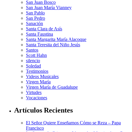
San Juan Bosco
San Juan María Vianney
San Pablo
San Pedro
Sanación
Santa Clara de Asís
Santa Faustina
Santa Margarita María Alacoque
Santa Teresita del Niño Jesús
Santos
Scott Hahn
silencio
Soledad
Testimonios
Videos Musicales
Virgen María
Virgen María de Guadalupe
Virtudes
Vocaciones
Artículos Recientes
El Señor Quiere Enseñarnos Cómo se Reza – Papa
Francisco