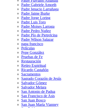
Padre Flaviano Amatulli
Padre Gabriele Amorth
Padre Ignacio Larrañaga
Padre Jaime Burke
Padre Jorge Loring
Padre Luis Toro
Padre Moises Larraga
Padre Pedro Nuñez
Padre Pío de Pietrelcina
Padre Wilson Salazar
papa francisco
Películas
Pepe González
Pruebas de Fe
Restauración
Retiro Espiritual
Ricardo Castañón
Sacramentos
Sagrado Corazón de Jesús
Salvador Gómez
Salvador Melara
San Antonio de Padua
San Francisco de Asis
San Juan Bosco
San Juan María Vianney