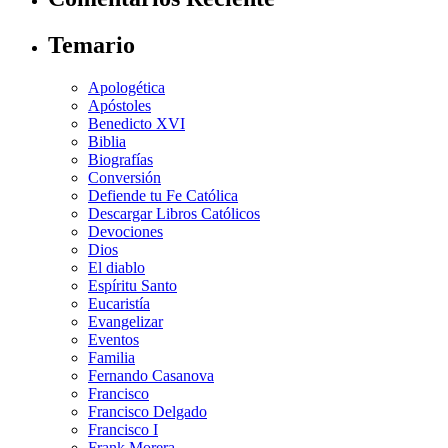
Temario
Apologética
Apóstoles
Benedicto XVI
Biblia
Biografías
Conversión
Defiende tu Fe Católica
Descargar Libros Católicos
Devociones
Dios
El diablo
Espíritu Santo
Eucaristía
Evangelizar
Eventos
Familia
Fernando Casanova
Francisco
Francisco Delgado
Francisco I
Frank Morera