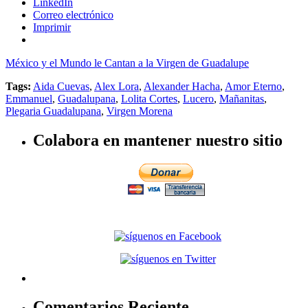
LinkedIn
Correo electrónico
Imprimir
México y el Mundo le Cantan a la Virgen de Guadalupe
Tags:
Aida Cuevas
,
Alex Lora
,
Alexander Hacha
,
Amor Eterno
,
Emmanuel
,
Guadalupana
,
Lolita Cortes
,
Lucero
,
Mañanitas
,
Plegaria Guadalupana
,
Virgen Morena
Colabora en mantener nuestro sitio
Comentarios Reciente