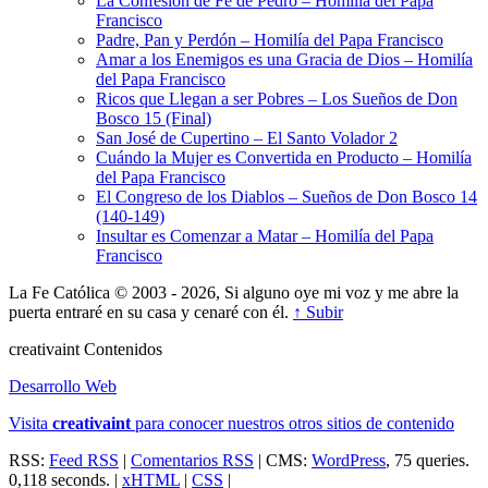
La Confesión de Fe de Pedro – Homilía del Papa
Francisco
Padre, Pan y Perdón – Homilía del Papa Francisco
Amar a los Enemigos es una Gracia de Dios – Homilía
del Papa Francisco
Ricos que Llegan a ser Pobres – Los Sueños de Don
Bosco 15 (Final)
San José de Cupertino – El Santo Volador 2
Cuándo la Mujer es Convertida en Producto – Homilía
del Papa Francisco
El Congreso de los Diablos – Sueños de Don Bosco 14
(140-149)
Insultar es Comenzar a Matar – Homilía del Papa
Francisco
La Fe Católica © 2003 - 2026, Si alguno oye mi voz y me abre la
puerta entraré en su casa y cenaré con él.
↑ Subir
creativa
int
Contenidos
Desarrollo Web
Visita
creativa
int
para conocer nuestros otros sitios de contenido
RSS:
Feed RSS
|
Comentarios RSS
| CMS:
WordPress
, 75 queries.
0,118 seconds. |
xHTML
|
CSS
|