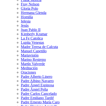
Fray Nelson
Gloria Polo
Hermana Glenda
Homilía
Iglesia
Jesús
Juan Pablo II
Kimberly Kramar
La Fe Catolica
Lupita Venegas
Madre Teresa de Calcuta
Manuel Capetillo
Mariavisión
Marino Restrepo
Martín Valverde
Meditación
Oraciones
Padre Alberto Linero
Padre Albino Navarro
Padre Ángel Espinosa
Padre Ángel Peña
Padre Carlos Cancelado
Padre Emiliano Tardif
Padre Ernesto María Caro