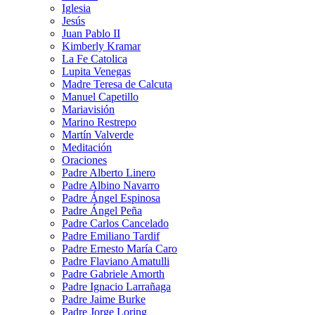
Iglesia
Jesús
Juan Pablo II
Kimberly Kramar
La Fe Catolica
Lupita Venegas
Madre Teresa de Calcuta
Manuel Capetillo
Mariavisión
Marino Restrepo
Martín Valverde
Meditación
Oraciones
Padre Alberto Linero
Padre Albino Navarro
Padre Ángel Espinosa
Padre Ángel Peña
Padre Carlos Cancelado
Padre Emiliano Tardif
Padre Ernesto María Caro
Padre Flaviano Amatulli
Padre Gabriele Amorth
Padre Ignacio Larrañaga
Padre Jaime Burke
Padre Jorge Loring