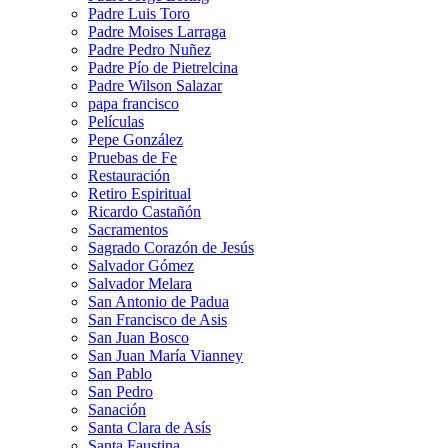
Padre Luis Toro
Padre Moises Larraga
Padre Pedro Nuñez
Padre Pío de Pietrelcina
Padre Wilson Salazar
papa francisco
Películas
Pepe González
Pruebas de Fe
Restauración
Retiro Espiritual
Ricardo Castañón
Sacramentos
Sagrado Corazón de Jesús
Salvador Gómez
Salvador Melara
San Antonio de Padua
San Francisco de Asis
San Juan Bosco
San Juan María Vianney
San Pablo
San Pedro
Sanación
Santa Clara de Asís
Santa Faustina