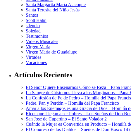
Santa Margarita María Alacoque
Santa Teresita del Niño Jesús
Santos
Scott Hahn
silencio
Soledad
Testimonios
Videos Musicales
Virgen María
Virgen María de Guadalupe
Virtudes
Vocaciones
Artículos Recientes
El Señor Quiere Enseñarnos Cómo se Reza – Papa Franc
La Sangre de Cristo nos Lleva a los Marginados – Papa 
La Confesión de Fe de Pedro – Homilía del Papa Franci
Padre, Pan y Perdón – Homilía del Papa Francisco
Amar a los Enemigos es una Gracia de Dios – Homilía d
Ricos que Llegan a ser Pobres – Los Sueños de Don Bos
San José de Cupertino – El Santo Volador 2
Cuándo la Mujer es Convertida en Producto – Homilía d
El Congreso de los Diablos – Sueños de Don Bosco 14 