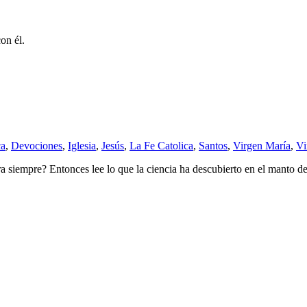
on él.
ca
,
Devociones
,
Iglesia
,
Jesús
,
La Fe Catolica
,
Santos
,
Virgen María
,
Vi
ra siempre? Entonces lee lo que la ciencia ha descubierto en el manto 