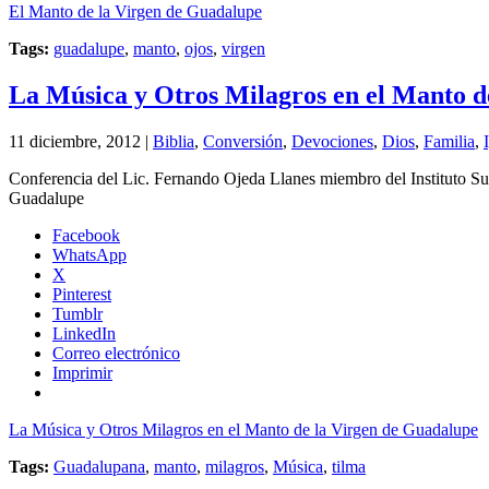
El Manto de la Virgen de Guadalupe
Tags:
guadalupe
,
manto
,
ojos
,
virgen
La Música y Otros Milagros en el Manto d
11 diciembre, 2012 |
Biblia
,
Conversión
,
Devociones
,
Dios
,
Familia
,
Conferencia del Lic. Fernando Ojeda Llanes miembro del Instituto Su
Guadalupe
Facebook
WhatsApp
X
Pinterest
Tumblr
LinkedIn
Correo electrónico
Imprimir
La Música y Otros Milagros en el Manto de la Virgen de Guadalupe
Tags:
Guadalupana
,
manto
,
milagros
,
Música
,
tilma