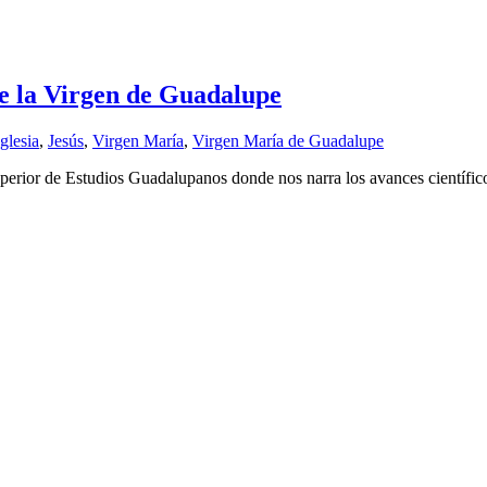
e la Virgen de Guadalupe
Iglesia
,
Jesús
,
Virgen María
,
Virgen María de Guadalupe
perior de Estudios Guadalupanos donde nos narra los avances científic