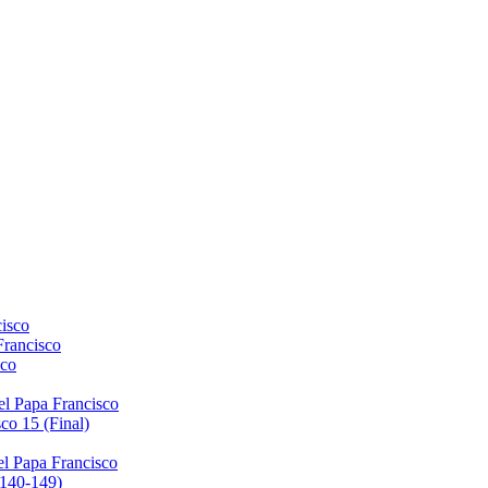
isco
Francisco
sco
el Papa Francisco
co 15 (Final)
el Papa Francisco
(140-149)