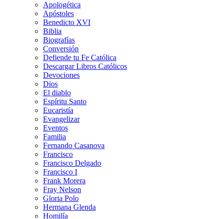
Apologética
Apóstoles
Benedicto XVI
Biblia
Biografías
Conversión
Defiende tu Fe Católica
Descargar Libros Católicos
Devociones
Dios
El diablo
Espíritu Santo
Eucaristía
Evangelizar
Eventos
Familia
Fernando Casanova
Francisco
Francisco Delgado
Francisco I
Frank Morera
Fray Nelson
Gloria Polo
Hermana Glenda
Homilía