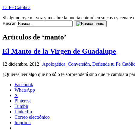
La Fe Católica
Si alguno oye mi voz y me abre la puerta entraré en su casa y cenaré c
Buscar
Artículos de ‘manto’
El Manto de la Virgen de Guadalupe
12 diciembre, 2012 |
Apologética
,
Conversión
,
Defiende tu Fe Católi
¿Quieres leer algo que no sólo te sorprenderá sino que te cambiara pa
Facebook
WhatsApp
X
Pinterest
Tumblr
LinkedIn
Correo electrónico
Imprimir