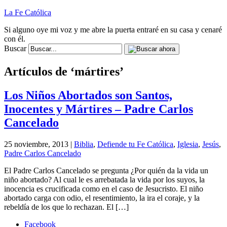
La Fe Católica
Si alguno oye mi voz y me abre la puerta entraré en su casa y cenaré
con él.
Buscar
Artículos de ‘mártires’
Los Niños Abortados son Santos,
Inocentes y Mártires – Padre Carlos
Cancelado
25 noviembre, 2013 |
Biblia
,
Defiende tu Fe Católica
,
Iglesia
,
Jesús
,
Padre Carlos Cancelado
El Padre Carlos Cancelado se pregunta ¿Por quién da la vida un
niño abortado? Al cual le es arrebatada la vida por los suyos, la
inocencia es crucificada como en el caso de Jesucristo. El niño
abortado carga con odio, el resentimiento, la ira el coraje, y la
rebeldía de los que lo rechazan. El […]
Facebook