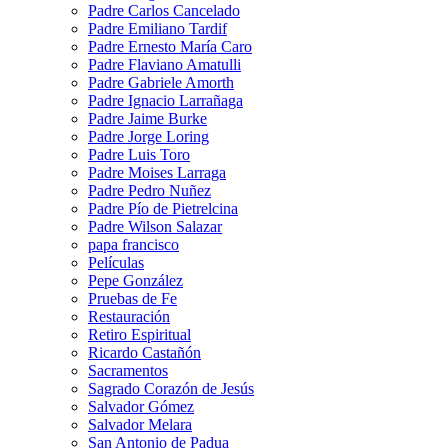
Padre Carlos Cancelado
Padre Emiliano Tardif
Padre Ernesto María Caro
Padre Flaviano Amatulli
Padre Gabriele Amorth
Padre Ignacio Larrañaga
Padre Jaime Burke
Padre Jorge Loring
Padre Luis Toro
Padre Moises Larraga
Padre Pedro Nuñez
Padre Pío de Pietrelcina
Padre Wilson Salazar
papa francisco
Películas
Pepe González
Pruebas de Fe
Restauración
Retiro Espiritual
Ricardo Castañón
Sacramentos
Sagrado Corazón de Jesús
Salvador Gómez
Salvador Melara
San Antonio de Padua