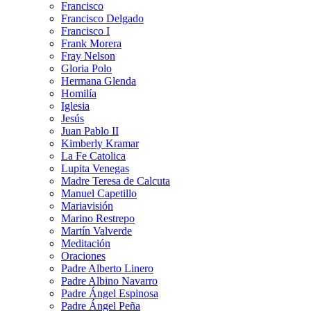
Francisco
Francisco Delgado
Francisco I
Frank Morera
Fray Nelson
Gloria Polo
Hermana Glenda
Homilía
Iglesia
Jesús
Juan Pablo II
Kimberly Kramar
La Fe Catolica
Lupita Venegas
Madre Teresa de Calcuta
Manuel Capetillo
Mariavisión
Marino Restrepo
Martín Valverde
Meditación
Oraciones
Padre Alberto Linero
Padre Albino Navarro
Padre Ángel Espinosa
Padre Ángel Peña