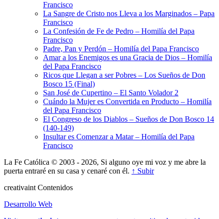
Francisco
La Sangre de Cristo nos Lleva a los Marginados – Papa
Francisco
La Confesión de Fe de Pedro – Homilía del Papa
Francisco
Padre, Pan y Perdón – Homilía del Papa Francisco
Amar a los Enemigos es una Gracia de Dios – Homilía
del Papa Francisco
Ricos que Llegan a ser Pobres – Los Sueños de Don
Bosco 15 (Final)
San José de Cupertino – El Santo Volador 2
Cuándo la Mujer es Convertida en Producto – Homilía
del Papa Francisco
El Congreso de los Diablos – Sueños de Don Bosco 14
(140-149)
Insultar es Comenzar a Matar – Homilía del Papa
Francisco
La Fe Católica © 2003 - 2026, Si alguno oye mi voz y me abre la
puerta entraré en su casa y cenaré con él.
↑ Subir
creativa
int
Contenidos
Desarrollo Web