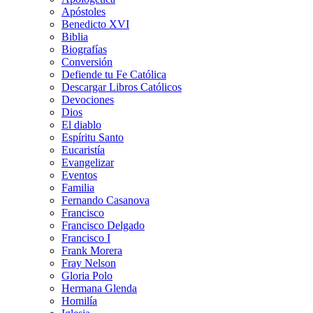
Apóstoles
Benedicto XVI
Biblia
Biografías
Conversión
Defiende tu Fe Católica
Descargar Libros Católicos
Devociones
Dios
El diablo
Espíritu Santo
Eucaristía
Evangelizar
Eventos
Familia
Fernando Casanova
Francisco
Francisco Delgado
Francisco I
Frank Morera
Fray Nelson
Gloria Polo
Hermana Glenda
Homilía