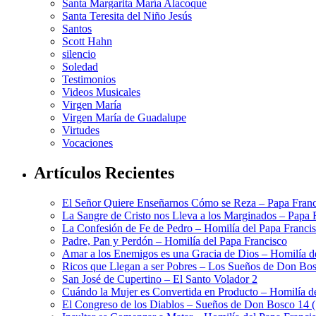
Santa Margarita María Alacoque
Santa Teresita del Niño Jesús
Santos
Scott Hahn
silencio
Soledad
Testimonios
Videos Musicales
Virgen María
Virgen María de Guadalupe
Virtudes
Vocaciones
Artículos Recientes
El Señor Quiere Enseñarnos Cómo se Reza – Papa Franc
La Sangre de Cristo nos Lleva a los Marginados – Papa 
La Confesión de Fe de Pedro – Homilía del Papa Franci
Padre, Pan y Perdón – Homilía del Papa Francisco
Amar a los Enemigos es una Gracia de Dios – Homilía d
Ricos que Llegan a ser Pobres – Los Sueños de Don Bos
San José de Cupertino – El Santo Volador 2
Cuándo la Mujer es Convertida en Producto – Homilía d
El Congreso de los Diablos – Sueños de Don Bosco 14 