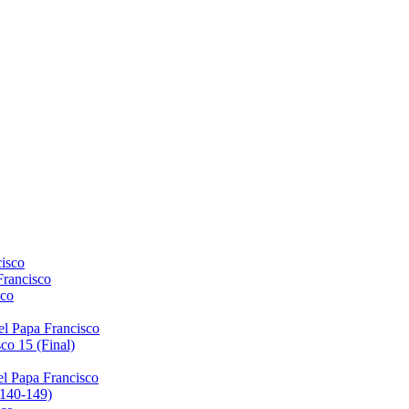
isco
Francisco
sco
el Papa Francisco
co 15 (Final)
el Papa Francisco
(140-149)