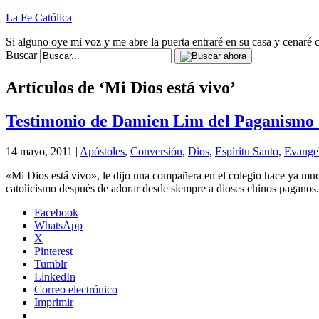
La Fe Católica
Si alguno oye mi voz y me abre la puerta entraré en su casa y cenaré c
Buscar
Artículos de ‘Mi Dios está vivo’
Testimonio de Damien Lim del Paganismo C
14 mayo, 2011 |
Apóstoles
,
Conversión
,
Dios
,
Espíritu Santo
,
Evangel
«Mi Dios está vivo», le dijo una compañera en el colegio hace ya muc
catolicismo después de adorar desde siempre a dioses chinos paganos.
Facebook
WhatsApp
X
Pinterest
Tumblr
LinkedIn
Correo electrónico
Imprimir