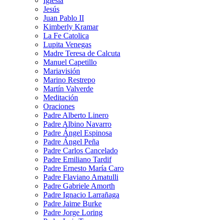
Iglesia
Jesús
Juan Pablo II
Kimberly Kramar
La Fe Catolica
Lupita Venegas
Madre Teresa de Calcuta
Manuel Capetillo
Mariavisión
Marino Restrepo
Martín Valverde
Meditación
Oraciones
Padre Alberto Linero
Padre Albino Navarro
Padre Ángel Espinosa
Padre Ángel Peña
Padre Carlos Cancelado
Padre Emiliano Tardif
Padre Ernesto María Caro
Padre Flaviano Amatulli
Padre Gabriele Amorth
Padre Ignacio Larrañaga
Padre Jaime Burke
Padre Jorge Loring