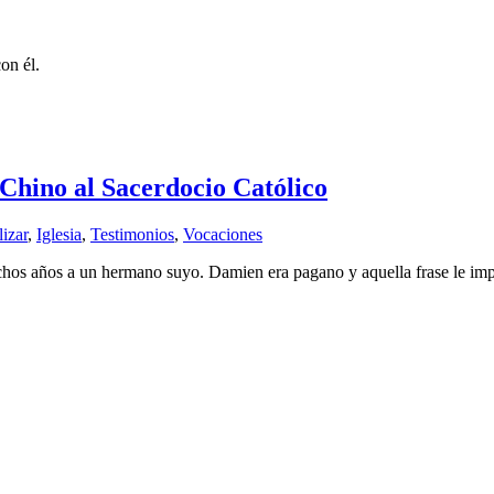
on él.
hino al Sacerdocio Católico
izar
,
Iglesia
,
Testimonios
,
Vocaciones
hos años a un hermano suyo. Damien era pagano y aquella frase le impul