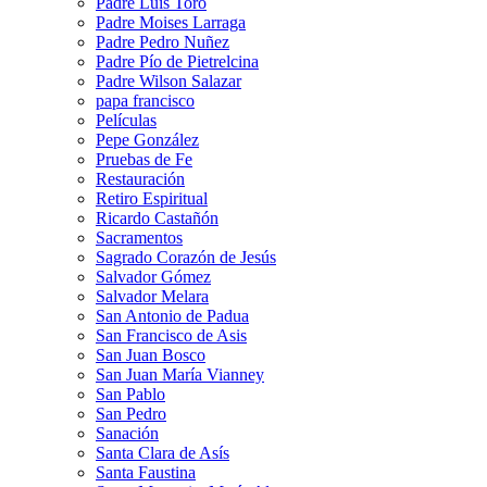
Padre Luis Toro
Padre Moises Larraga
Padre Pedro Nuñez
Padre Pío de Pietrelcina
Padre Wilson Salazar
papa francisco
Películas
Pepe González
Pruebas de Fe
Restauración
Retiro Espiritual
Ricardo Castañón
Sacramentos
Sagrado Corazón de Jesús
Salvador Gómez
Salvador Melara
San Antonio de Padua
San Francisco de Asis
San Juan Bosco
San Juan María Vianney
San Pablo
San Pedro
Sanación
Santa Clara de Asís
Santa Faustina