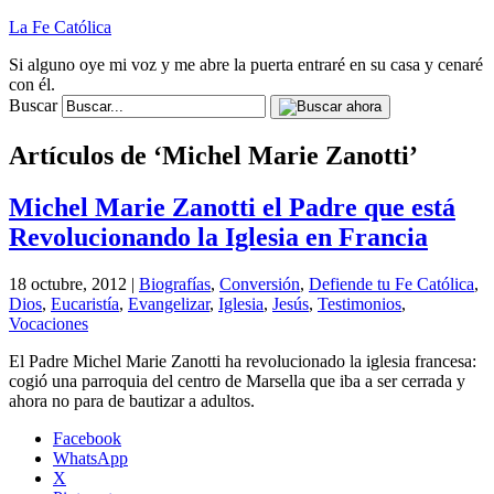
La Fe Católica
Si alguno oye mi voz y me abre la puerta entraré en su casa y cenaré
con él.
Buscar
Artículos de ‘Michel Marie Zanotti’
Michel Marie Zanotti el Padre que está
Revolucionando la Iglesia en Francia
18 octubre, 2012 |
Biografías
,
Conversión
,
Defiende tu Fe Católica
,
Dios
,
Eucaristía
,
Evangelizar
,
Iglesia
,
Jesús
,
Testimonios
,
Vocaciones
El Padre Michel Marie Zanotti ha revolucionado la iglesia francesa:
cogió una parroquia del centro de Marsella que iba a ser cerrada y
ahora no para de bautizar a adultos.
Facebook
WhatsApp
X