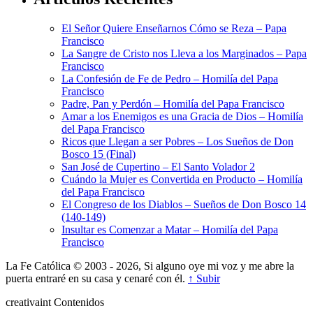
El Señor Quiere Enseñarnos Cómo se Reza – Papa
Francisco
La Sangre de Cristo nos Lleva a los Marginados – Papa
Francisco
La Confesión de Fe de Pedro – Homilía del Papa
Francisco
Padre, Pan y Perdón – Homilía del Papa Francisco
Amar a los Enemigos es una Gracia de Dios – Homilía
del Papa Francisco
Ricos que Llegan a ser Pobres – Los Sueños de Don
Bosco 15 (Final)
San José de Cupertino – El Santo Volador 2
Cuándo la Mujer es Convertida en Producto – Homilía
del Papa Francisco
El Congreso de los Diablos – Sueños de Don Bosco 14
(140-149)
Insultar es Comenzar a Matar – Homilía del Papa
Francisco
La Fe Católica © 2003 - 2026, Si alguno oye mi voz y me abre la
puerta entraré en su casa y cenaré con él.
↑ Subir
creativa
int
Contenidos