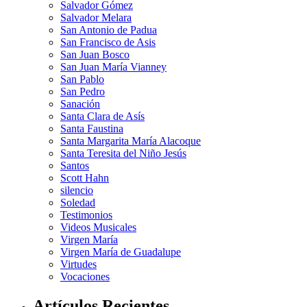
Salvador Gómez
Salvador Melara
San Antonio de Padua
San Francisco de Asis
San Juan Bosco
San Juan María Vianney
San Pablo
San Pedro
Sanación
Santa Clara de Asís
Santa Faustina
Santa Margarita María Alacoque
Santa Teresita del Niño Jesús
Santos
Scott Hahn
silencio
Soledad
Testimonios
Videos Musicales
Virgen María
Virgen María de Guadalupe
Virtudes
Vocaciones
Artículos Recientes