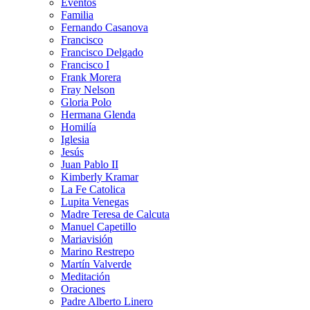
Eventos
Familia
Fernando Casanova
Francisco
Francisco Delgado
Francisco I
Frank Morera
Fray Nelson
Gloria Polo
Hermana Glenda
Homilía
Iglesia
Jesús
Juan Pablo II
Kimberly Kramar
La Fe Catolica
Lupita Venegas
Madre Teresa de Calcuta
Manuel Capetillo
Mariavisión
Marino Restrepo
Martín Valverde
Meditación
Oraciones
Padre Alberto Linero