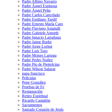
Padre Albino Navarro
Padre Ángel Espinosa
Padre Ángel Peña
Padre Carlos Cancelado
Padre Emiliano Tardif
Padre Ernesto María Caro
Padre Flaviano Amatulli
Padre Gabriele Amorth
Padre Ignacio Larrañaga
Padre Jaime Burke
Padre Jorge Loring
Padre Luis Toro
Padre Moises Larraga
Padre Pedro Nuñez
Padre Pío de Pietrelcina
Padre Wilson Salazar
papa francisco
Películas
Pepe González
Pruebas de Fe
Restauración
Retiro Espiritual
Ricardo Castañón
Sacramentos
Sagrado Corazón de Jesús