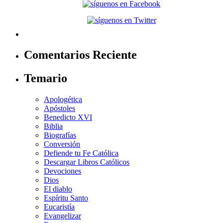
Comentarios Reciente
Temario
Apologética
Apóstoles
Benedicto XVI
Biblia
Biografías
Conversión
Defiende tu Fe Católica
Descargar Libros Católicos
Devociones
Dios
El diablo
Espíritu Santo
Eucaristía
Evangelizar