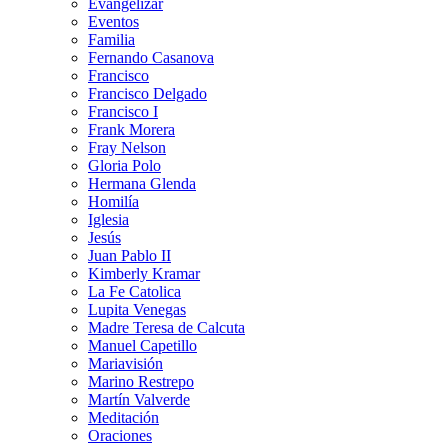
Evangelizar
Eventos
Familia
Fernando Casanova
Francisco
Francisco Delgado
Francisco I
Frank Morera
Fray Nelson
Gloria Polo
Hermana Glenda
Homilía
Iglesia
Jesús
Juan Pablo II
Kimberly Kramar
La Fe Catolica
Lupita Venegas
Madre Teresa de Calcuta
Manuel Capetillo
Mariavisión
Marino Restrepo
Martín Valverde
Meditación
Oraciones