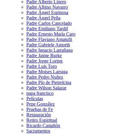
Padre Alberto Linero
Padre Albino Navarro
Padre Ángel Espinosa
Padre Ángel Peña
Padre Carlos Cancelado
Padre Emiliano Tardif
Padre Ernesto María Caro
Padre Flaviano Amatulli
Padre Gabriele Amorth
Padre Ignacio Larrañaga
Padre Jaime Burke
Padre Jorge Loring
Padre Luis Toro
Padre Moises Larraga
Padre Pedro Nuñez
Padre Pío de Pietrelcina
Padre Wilson Salazar
papa francisco
Películas
Pepe González
Pruebas de Fe
Restauración
Retiro Espiritual
Ricardo Castañón
Sacramentos