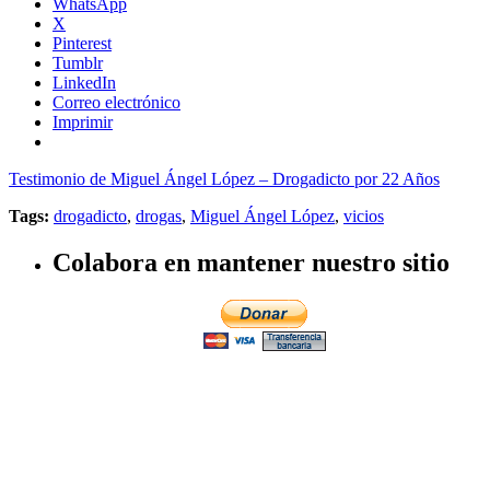
WhatsApp
X
Pinterest
Tumblr
LinkedIn
Correo electrónico
Imprimir
Testimonio de Miguel Ángel López – Drogadicto por 22 Años
Tags:
drogadicto
,
drogas
,
Miguel Ángel López
,
vicios
Colabora en mantener nuestro sitio