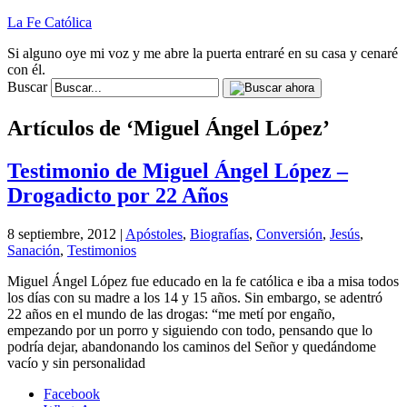
La Fe Católica
Si alguno oye mi voz y me abre la puerta entraré en su casa y cenaré
con él.
Buscar
Artículos de ‘Miguel Ángel López’
Testimonio de Miguel Ángel López –
Drogadicto por 22 Años
8 septiembre, 2012 |
Apóstoles
,
Biografías
,
Conversión
,
Jesús
,
Sanación
,
Testimonios
Miguel Ángel López fue educado en la fe católica e iba a misa todos
los días con su madre a los 14 y 15 años. Sin embargo, se adentró
22 años en el mundo de las drogas: “me metí por engaño,
empezando por un porro y siguiendo con todo, pensando que lo
podría dejar, abandonando los caminos del Señor y quedándome
vacío y sin personalidad
Facebook