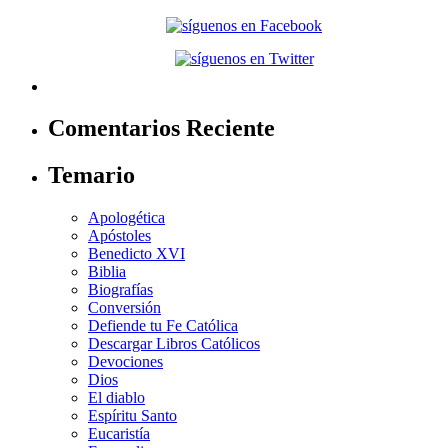
Comentarios Reciente
Temario
Apologética
Apóstoles
Benedicto XVI
Biblia
Biografías
Conversión
Defiende tu Fe Católica
Descargar Libros Católicos
Devociones
Dios
El diablo
Espíritu Santo
Eucaristía