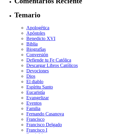
Comentarios Reciente
Temario
Apologética
Apóstoles
Benedicto XVI
Biblia
Biografías
Conversión
Defiende tu Fe Católica
Descargar Libros Católicos
Devociones
Dios
El diablo
Espíritu Santo
Eucaristía
Evangelizar
Eventos
Familia
Fernando Casanova
Francisco
Francisco Delgado
Francisco I