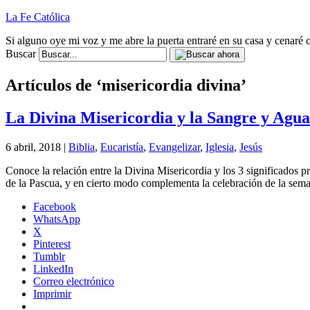
La Fe Católica
Si alguno oye mi voz y me abre la puerta entraré en su casa y cenaré c
Buscar
Artículos de ‘misericordia divina’
La Divina Misericordia y la Sangre y Agua
6 abril, 2018 |
Biblia
,
Eucaristía
,
Evangelizar
,
Iglesia
,
Jesús
Conoce la relación entre la Divina Misericordia y los 3 significados p
de la Pascua, y en cierto modo complementa la celebración de la sema
Facebook
WhatsApp
X
Pinterest
Tumblr
LinkedIn
Correo electrónico
Imprimir