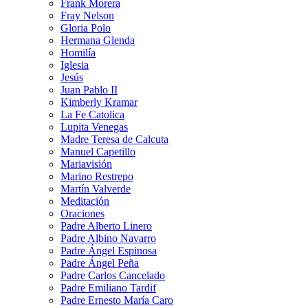
Frank Morera
Fray Nelson
Gloria Polo
Hermana Glenda
Homilía
Iglesia
Jesús
Juan Pablo II
Kimberly Kramar
La Fe Catolica
Lupita Venegas
Madre Teresa de Calcuta
Manuel Capetillo
Mariavisión
Marino Restrepo
Martín Valverde
Meditación
Oraciones
Padre Alberto Linero
Padre Albino Navarro
Padre Ángel Espinosa
Padre Ángel Peña
Padre Carlos Cancelado
Padre Emiliano Tardif
Padre Ernesto María Caro