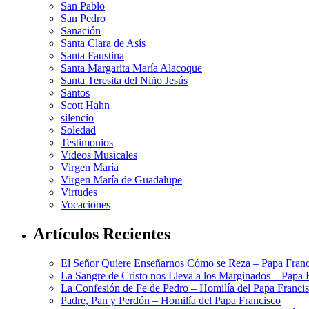
San Pablo
San Pedro
Sanación
Santa Clara de Asís
Santa Faustina
Santa Margarita María Alacoque
Santa Teresita del Niño Jesús
Santos
Scott Hahn
silencio
Soledad
Testimonios
Videos Musicales
Virgen María
Virgen María de Guadalupe
Virtudes
Vocaciones
Artículos Recientes
El Señor Quiere Enseñarnos Cómo se Reza – Papa Franc
La Sangre de Cristo nos Lleva a los Marginados – Papa 
La Confesión de Fe de Pedro – Homilía del Papa Franci
Padre, Pan y Perdón – Homilía del Papa Francisco