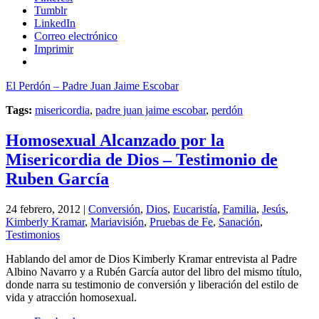
Tumblr
LinkedIn
Correo electrónico
Imprimir
El Perdón – Padre Juan Jaime Escobar
Tags:
misericordia
,
padre juan jaime escobar
,
perdón
Homosexual Alcanzado por la
Misericordia de Dios – Testimonio de
Ruben García
24 febrero, 2012 |
Conversión
,
Dios
,
Eucaristía
,
Familia
,
Jesús
,
Kimberly Kramar
,
Mariavisión
,
Pruebas de Fe
,
Sanación
,
Testimonios
Hablando del amor de Dios Kimberly Kramar entrevista al Padre
Albino Navarro y a Rubén García autor del libro del mismo título,
donde narra su testimonio de conversión y liberación del estilo de
vida y atracción homosexual.