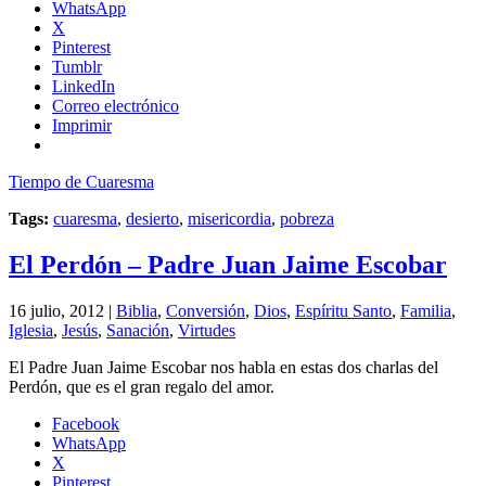
WhatsApp
X
Pinterest
Tumblr
LinkedIn
Correo electrónico
Imprimir
Tiempo de Cuaresma
Tags:
cuaresma
,
desierto
,
misericordia
,
pobreza
El Perdón – Padre Juan Jaime Escobar
16 julio, 2012 |
Biblia
,
Conversión
,
Dios
,
Espíritu Santo
,
Familia
,
Iglesia
,
Jesús
,
Sanación
,
Virtudes
El Padre Juan Jaime Escobar nos habla en estas dos charlas del
Perdón, que es el gran regalo del amor.
Facebook
WhatsApp
X
Pinterest