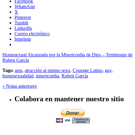
Facebook
WhatsApp
X
Pinterest
Tumblr
LinkedIn
Correo electrónico
Imprimir
Homosexual Alcanzado por la Misericordia de Dios – Testimonio de
Ruben García
Tags:
ams
,
atracción al mismo sexo
,
Courage Latino
,
gay
,
homosexualidad
,
misericordia
,
Ruben García
« Notas anteriores
Colabora en mantener nuestro sitio