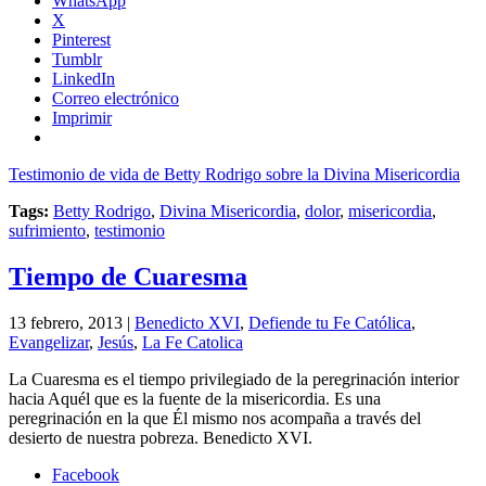
WhatsApp
X
Pinterest
Tumblr
LinkedIn
Correo electrónico
Imprimir
Testimonio de vida de Betty Rodrigo sobre la Divina Misericordia
Tags:
Betty Rodrigo
,
Divina Misericordia
,
dolor
,
misericordia
,
sufrimiento
,
testimonio
Tiempo de Cuaresma
13 febrero, 2013 |
Benedicto XVI
,
Defiende tu Fe Católica
,
Evangelizar
,
Jesús
,
La Fe Catolica
La Cuaresma es el tiempo privilegiado de la peregrinación interior
hacia Aquél que es la fuente de la misericordia. Es una
peregrinación en la que Él mismo nos acompaña a través del
desierto de nuestra pobreza. Benedicto XVI.
Facebook