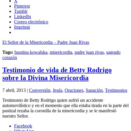
X
Pinterest
Tumblr
LinkedIn
Correo electrónico
Imprimir
El Señor de la Misericordia – Padre Juan Rivas
Tags:
faustina kowalska
,
misericordia
,
padre juan rivas
,
sagrado
corazón
Testimonio de vida de Betty Rodrigo
sobre la Divina Misericordia
7 abril, 2013 |
Conversión
,
Jesús
,
Oraciones
,
Sanación
,
Testimonios
Testimonio de Betty Rodrigo quien sufrió un accidente
automovilístico y en el momento que ella estaba tirada en la parte del
pastizal rezaba la coronilla de la misericordia y se le manifestó
nuestro Señor.
Facebook