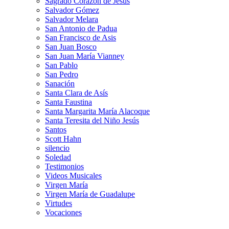
Sagrado Corazón de Jesús
Salvador Gómez
Salvador Melara
San Antonio de Padua
San Francisco de Asis
San Juan Bosco
San Juan María Vianney
San Pablo
San Pedro
Sanación
Santa Clara de Asís
Santa Faustina
Santa Margarita María Alacoque
Santa Teresita del Niño Jesús
Santos
Scott Hahn
silencio
Soledad
Testimonios
Videos Musicales
Virgen María
Virgen María de Guadalupe
Virtudes
Vocaciones