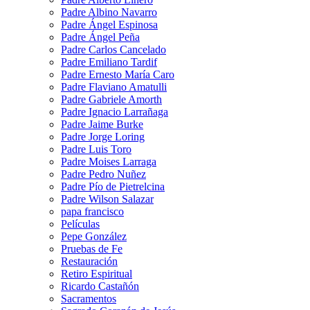
Padre Albino Navarro
Padre Ángel Espinosa
Padre Ángel Peña
Padre Carlos Cancelado
Padre Emiliano Tardif
Padre Ernesto María Caro
Padre Flaviano Amatulli
Padre Gabriele Amorth
Padre Ignacio Larrañaga
Padre Jaime Burke
Padre Jorge Loring
Padre Luis Toro
Padre Moises Larraga
Padre Pedro Nuñez
Padre Pío de Pietrelcina
Padre Wilson Salazar
papa francisco
Películas
Pepe González
Pruebas de Fe
Restauración
Retiro Espiritual
Ricardo Castañón
Sacramentos