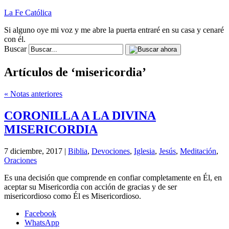
La Fe Católica
Si alguno oye mi voz y me abre la puerta entraré en su casa y cenaré
con él.
Buscar
Artículos de ‘misericordia’
« Notas anteriores
CORONILLA A LA DIVINA
MISERICORDIA
7 diciembre, 2017 |
Biblia
,
Devociones
,
Iglesia
,
Jesús
,
Meditación
,
Oraciones
Es una decisión que comprende en confiar completamente en Él, en
aceptar su Misericordia con acción de gracias y de ser
misericordioso como Él es Misericordioso.
Facebook
WhatsApp