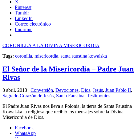
X
Pinterest
Tumblr
LinkedIn
Correo electrónico
Imprimir
CORONILLA A LA DIVINA MISERICORDIA
Tags:
coronilla
,
misericordia
,
santa saustina kowalska
El Señor de la Misericordia – Padre Juan
Rivas
8 abril, 2013 |
Conversión
,
Devociones
,
Dios
,
Jesús
,
Juan Pablo II
,
Sagrado Corazón de Jesús
,
Santa Faustina
,
Testimonios
El Padre Juan Rivas nos lleva a Polonia, la tierra de Santa Faustina
Kowalska la religiosa que recibió los mensajes sobre la Divina
Misericordia de Dios.
Facebook
WhatsApp