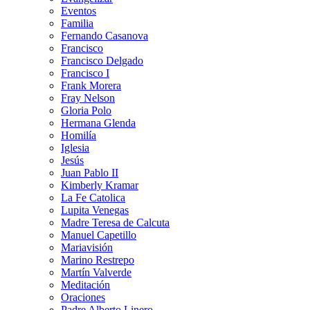
Eventos
Familia
Fernando Casanova
Francisco
Francisco Delgado
Francisco I
Frank Morera
Fray Nelson
Gloria Polo
Hermana Glenda
Homilía
Iglesia
Jesús
Juan Pablo II
Kimberly Kramar
La Fe Catolica
Lupita Venegas
Madre Teresa de Calcuta
Manuel Capetillo
Mariavisión
Marino Restrepo
Martín Valverde
Meditación
Oraciones
Padre Alberto Linero