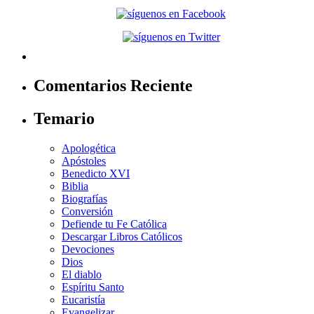
Comentarios Reciente
Temario
Apologética
Apóstoles
Benedicto XVI
Biblia
Biografías
Conversión
Defiende tu Fe Católica
Descargar Libros Católicos
Devociones
Dios
El diablo
Espíritu Santo
Eucaristía
Evangelizar