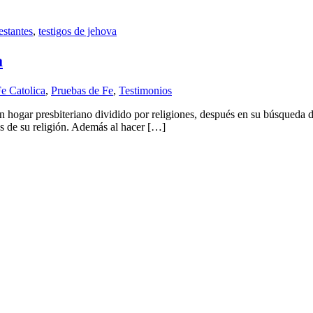
estantes
,
testigos de jehova
a
e Catolica
,
Pruebas de Fe
,
Testimonios
n hogar presbiteriano dividido por religiones, después en su búsqueda
as de su religión. Además al hacer […]