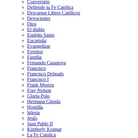
Conversión
Defiende tu Fe Católica
Descargar Libros Católicos
Devociones
Dios
El diablo
Espíritu Santo
Eucaristía
Evangelizar
Eventos
Familia
Fernando Casanova
Francisco
Francisco Delgado
Francisco I
Frank Morera
Fray Nelson
Gloria Polo
Hermana Glenda
Homilía
Iglesia
Jesús
Juan Pablo II
Kimberly Kramar
La Fe Catolica