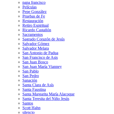
papa francisco
Películas
Pepe González
Pruebas de Fe
Restauración
Retiro Espiritual
Ricardo Castañón
Sacramentos
Sagrado Corazón de Jesús
Salvador Gómez
Salvador Melara
San Antonio de Padua
San Francisco de Asis
San Juan Bosco
San Juan María Vianney
San Pablo
San Pedro
Sanación
Santa Clara de Asís
Santa Faustina
Santa Margarita María Alacoque
Santa Teresita del Niño Jesús
Santos
Scott Hahn
silencio