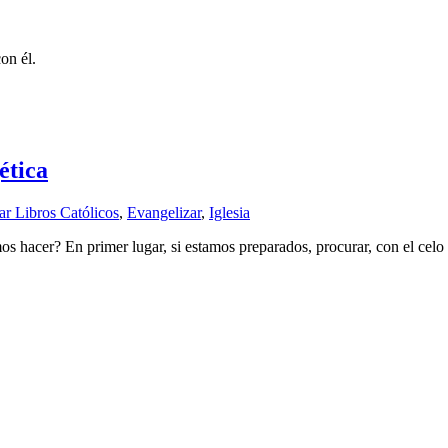
on él.
ética
r Libros Católicos
,
Evangelizar
,
Iglesia
 hacer? En primer lugar, si estamos preparados, procurar, con el celo de