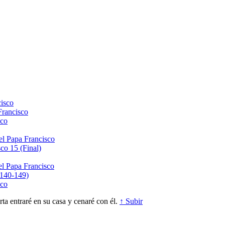
isco
Francisco
sco
el Papa Francisco
co 15 (Final)
el Papa Francisco
(140-149)
sco
a entraré en su casa y cenaré con él.
↑ Subir