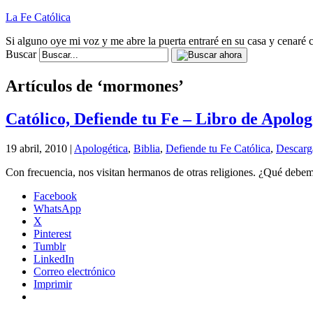
La Fe Católica
Si alguno oye mi voz y me abre la puerta entraré en su casa y cenaré c
Buscar
Artículos de ‘mormones’
Católico, Defiende tu Fe – Libro de Apolog
19 abril, 2010 |
Apologética
,
Biblia
,
Defiende tu Fe Católica
,
Descarga
Con frecuencia, nos visitan hermanos de otras religiones. ¿Qué debemos
Facebook
WhatsApp
X
Pinterest
Tumblr
LinkedIn
Correo electrónico
Imprimir