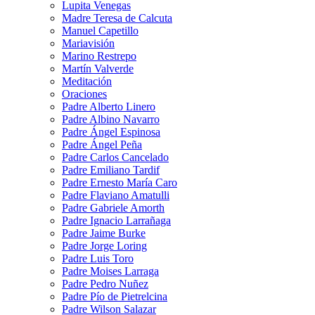
Lupita Venegas
Madre Teresa de Calcuta
Manuel Capetillo
Mariavisión
Marino Restrepo
Martín Valverde
Meditación
Oraciones
Padre Alberto Linero
Padre Albino Navarro
Padre Ángel Espinosa
Padre Ángel Peña
Padre Carlos Cancelado
Padre Emiliano Tardif
Padre Ernesto María Caro
Padre Flaviano Amatulli
Padre Gabriele Amorth
Padre Ignacio Larrañaga
Padre Jaime Burke
Padre Jorge Loring
Padre Luis Toro
Padre Moises Larraga
Padre Pedro Nuñez
Padre Pío de Pietrelcina
Padre Wilson Salazar