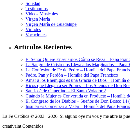
Soledad
Testimonios
Videos Musicales
Virgen María
Virgen María de Guadalupe
Virtudes
Vocaciones
Artículos Recientes
El Señor Quiere Enseñarnos Cómo se Reza – Papa Franc
La Sangre de Cristo nos Lleva a los Marginados – Papa 
La Confesión de Fe de Pedro – Homilía del Papa Franci
Padre, Pan y Perdón – Homilía del Papa Francisco
Amar a los Enemigos es una Gracia de Dios – Homilía d
Ricos que Llegan a ser Pobres – Los Sueños de Don Bos
San José de Cupertino – El Santo Volador 2
Cuándo la Mujer es Convertida en Producto – Homilía d
El Congreso de los Diablos – Sueños de Don Bosco 14 
Insultar es Comenzar a Matar – Homilía del Papa Franci
La Fe Católica © 2003 - 2026, Si alguno oye mi voz y me abre la puert
creativa
int
Contenidos