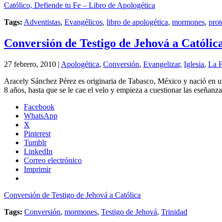
Católico, Defiende tu Fe – Libro de Apologética
Tags:
Adventistas
,
Evangélicos
,
libro de apologética
,
mormones
,
prot
Conversión de Testigo de Jehová a Católic
27 febrero, 2010 |
Apologética
,
Conversión
,
Evangelizar
,
Iglesia
,
La F
Aracely Sánchez Pérez es originaria de Tabasco, México y nació en u
8 años, hasta que se le cae el velo y empieza a cuestionar las eseñanz
Facebook
WhatsApp
X
Pinterest
Tumblr
LinkedIn
Correo electrónico
Imprimir
Conversión de Testigo de Jehová a Católica
Tags:
Conversión
,
mormones
,
Testigo de Jehová
,
Trinidad