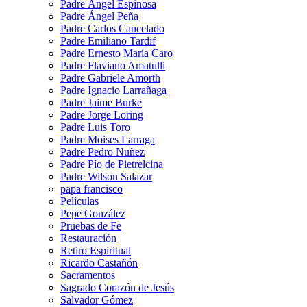
Padre Ángel Espinosa
Padre Ángel Peña
Padre Carlos Cancelado
Padre Emiliano Tardif
Padre Ernesto María Caro
Padre Flaviano Amatulli
Padre Gabriele Amorth
Padre Ignacio Larrañaga
Padre Jaime Burke
Padre Jorge Loring
Padre Luis Toro
Padre Moises Larraga
Padre Pedro Nuñez
Padre Pío de Pietrelcina
Padre Wilson Salazar
papa francisco
Películas
Pepe González
Pruebas de Fe
Restauración
Retiro Espiritual
Ricardo Castañón
Sacramentos
Sagrado Corazón de Jesús
Salvador Gómez