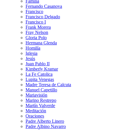
Familia
Fernando Casanova
Francisco
Francisco Delgado
Francisco I
Frank Morera
Fray Nelson
Gloria Polo
Hermana Glenda
Homilía
Iglesia
Jesús
Juan Pablo II
Kimberly Kramar
La Fe Catolica
Lupita Venegas
Madre Teresa de Calcuta
Manuel Capetillo
Mariavisión
Marino Restrepo
Martín Valverde
Meditación
Oraciones
Padre Alberto Linero
Padre Albino Navarro