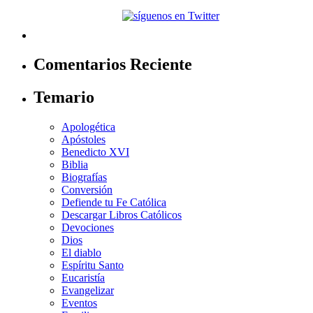
Comentarios Reciente
Temario
Apologética
Apóstoles
Benedicto XVI
Biblia
Biografías
Conversión
Defiende tu Fe Católica
Descargar Libros Católicos
Devociones
Dios
El diablo
Espíritu Santo
Eucaristía
Evangelizar
Eventos