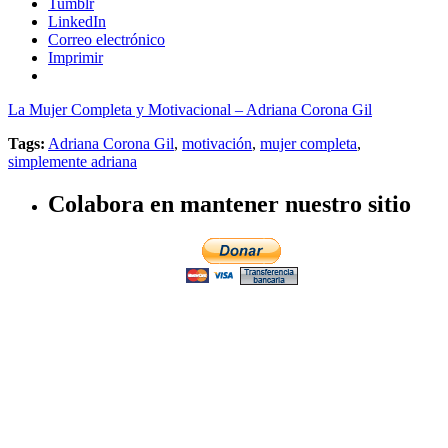
Tumblr
LinkedIn
Correo electrónico
Imprimir
La Mujer Completa y Motivacional – Adriana Corona Gil
Tags:
Adriana Corona Gil
,
motivación
,
mujer completa
,
simplemente adriana
Colabora en mantener nuestro sitio