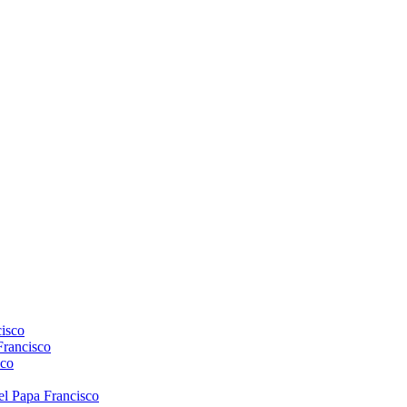
isco
Francisco
sco
el Papa Francisco