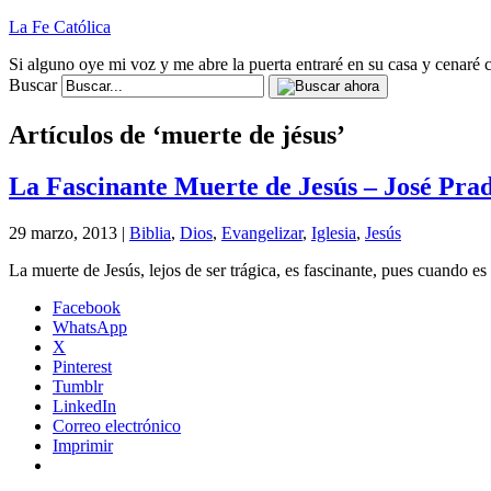
La Fe Católica
Si alguno oye mi voz y me abre la puerta entraré en su casa y cenaré c
Buscar
Artículos de ‘muerte de jésus’
La Fascinante Muerte de Jesús – José Pra
29 marzo, 2013 |
Biblia
,
Dios
,
Evangelizar
,
Iglesia
,
Jesús
La muerte de Jesús, lejos de ser trágica, es fascinante, pues cuando es 
Facebook
WhatsApp
X
Pinterest
Tumblr
LinkedIn
Correo electrónico
Imprimir