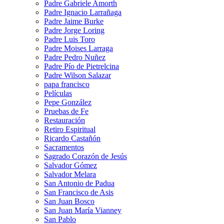
Padre Gabriele Amorth
Padre Ignacio Larrañaga
Padre Jaime Burke
Padre Jorge Loring
Padre Luis Toro
Padre Moises Larraga
Padre Pedro Nuñez
Padre Pío de Pietrelcina
Padre Wilson Salazar
papa francisco
Películas
Pepe González
Pruebas de Fe
Restauración
Retiro Espiritual
Ricardo Castañón
Sacramentos
Sagrado Corazón de Jesús
Salvador Gómez
Salvador Melara
San Antonio de Padua
San Francisco de Asis
San Juan Bosco
San Juan María Vianney
San Pablo