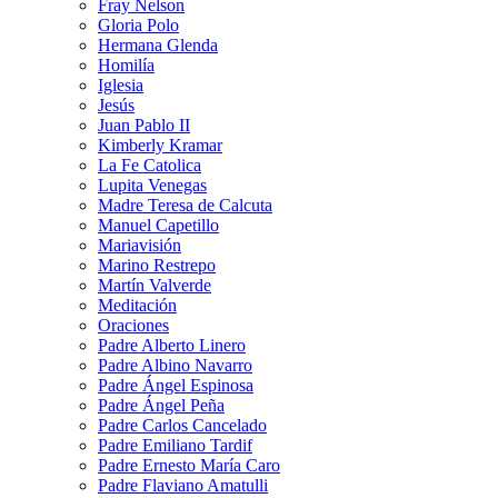
Fray Nelson
Gloria Polo
Hermana Glenda
Homilía
Iglesia
Jesús
Juan Pablo II
Kimberly Kramar
La Fe Catolica
Lupita Venegas
Madre Teresa de Calcuta
Manuel Capetillo
Mariavisión
Marino Restrepo
Martín Valverde
Meditación
Oraciones
Padre Alberto Linero
Padre Albino Navarro
Padre Ángel Espinosa
Padre Ángel Peña
Padre Carlos Cancelado
Padre Emiliano Tardif
Padre Ernesto María Caro
Padre Flaviano Amatulli