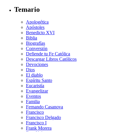
Temario
Apologética
Apóstoles
Benedicto XVI
Biblia
Biografías
Conversión
Defiende tu Fe Católica
Descargar Libros Católicos
Devociones
Dios
El diablo
Espíritu Santo
Eucaristía
Evangelizar
Eventos
Familia
Fernando Casanova
Francisco
Francisco Delgado
Francisco I
Frank Morera