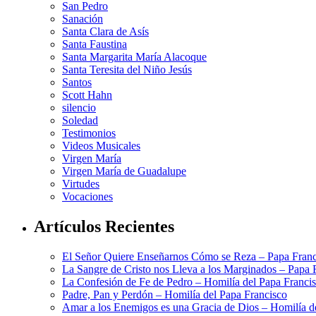
San Pedro
Sanación
Santa Clara de Asís
Santa Faustina
Santa Margarita María Alacoque
Santa Teresita del Niño Jesús
Santos
Scott Hahn
silencio
Soledad
Testimonios
Videos Musicales
Virgen María
Virgen María de Guadalupe
Virtudes
Vocaciones
Artículos Recientes
El Señor Quiere Enseñarnos Cómo se Reza – Papa Franc
La Sangre de Cristo nos Lleva a los Marginados – Papa 
La Confesión de Fe de Pedro – Homilía del Papa Franci
Padre, Pan y Perdón – Homilía del Papa Francisco
Amar a los Enemigos es una Gracia de Dios – Homilía d