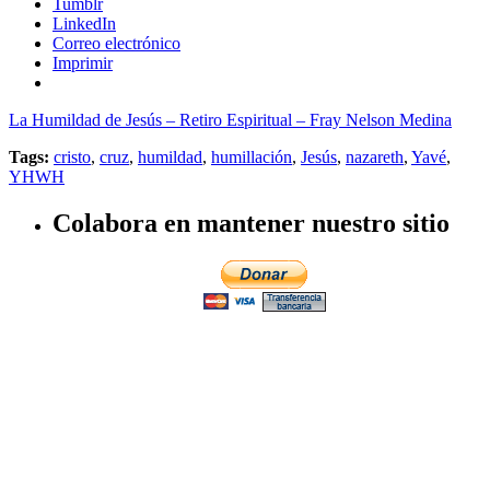
Tumblr
LinkedIn
Correo electrónico
Imprimir
La Humildad de Jesús – Retiro Espiritual – Fray Nelson Medina
Tags:
cristo
,
cruz
,
humildad
,
humillación
,
Jesús
,
nazareth
,
Yavé
,
YHWH
Colabora en mantener nuestro sitio