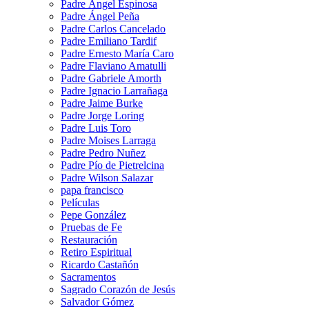
Padre Ángel Espinosa
Padre Ángel Peña
Padre Carlos Cancelado
Padre Emiliano Tardif
Padre Ernesto María Caro
Padre Flaviano Amatulli
Padre Gabriele Amorth
Padre Ignacio Larrañaga
Padre Jaime Burke
Padre Jorge Loring
Padre Luis Toro
Padre Moises Larraga
Padre Pedro Nuñez
Padre Pío de Pietrelcina
Padre Wilson Salazar
papa francisco
Películas
Pepe González
Pruebas de Fe
Restauración
Retiro Espiritual
Ricardo Castañón
Sacramentos
Sagrado Corazón de Jesús
Salvador Gómez