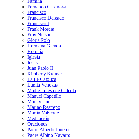
Familia
Fernando Casanova
Francisco
Francisco Delgado
Francisco I
Frank Morera
Fray Nelson
Gloria Polo
Hermana Glenda
Homilía
Iglesia
Jesús
Juan Pablo II
Kimberly Kramar
La Fe Catolica
Lupita Venegas
Madre Teresa de Calcuta
Manuel Capetillo
Mariavisión
Marino Restrepo
Martín Valverde
Meditación
Oraciones
Padre Alberto Linero
Padre Albino Navarro