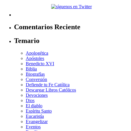
Comentarios Reciente
Temario
Apologética
Apóstoles
Benedicto XVI
Biblia
Biografías
Conversión
Defiende tu Fe Católica
Descargar Libros Católicos
Devociones
Dios
El diablo
Espíritu Santo
Eucaristía
Evangelizar
Eventos