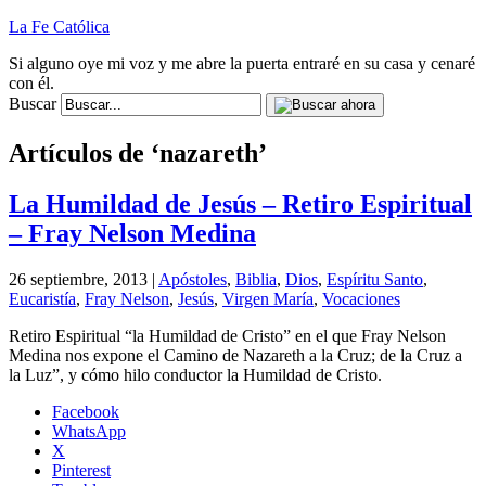
La Fe Católica
Si alguno oye mi voz y me abre la puerta entraré en su casa y cenaré
con él.
Buscar
Artículos de ‘nazareth’
La Humildad de Jesús – Retiro Espiritual
– Fray Nelson Medina
26 septiembre, 2013 |
Apóstoles
,
Biblia
,
Dios
,
Espíritu Santo
,
Eucaristía
,
Fray Nelson
,
Jesús
,
Virgen María
,
Vocaciones
Retiro Espiritual “la Humildad de Cristo” en el que Fray Nelson
Medina nos expone el Camino de Nazareth a la Cruz; de la Cruz a
la Luz”, y cómo hilo conductor la Humildad de Cristo.
Facebook
WhatsApp
X
Pinterest