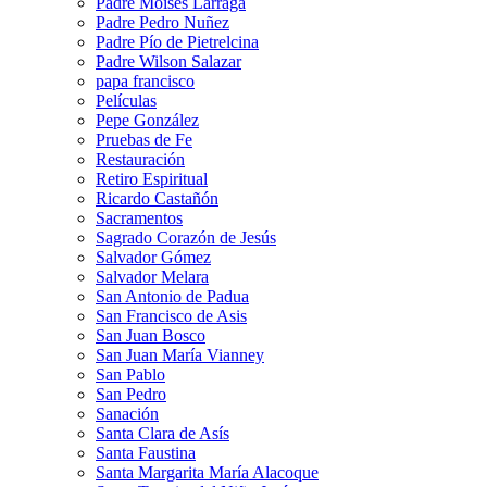
Padre Moises Larraga
Padre Pedro Nuñez
Padre Pío de Pietrelcina
Padre Wilson Salazar
papa francisco
Películas
Pepe González
Pruebas de Fe
Restauración
Retiro Espiritual
Ricardo Castañón
Sacramentos
Sagrado Corazón de Jesús
Salvador Gómez
Salvador Melara
San Antonio de Padua
San Francisco de Asis
San Juan Bosco
San Juan María Vianney
San Pablo
San Pedro
Sanación
Santa Clara de Asís
Santa Faustina
Santa Margarita María Alacoque