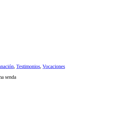
anación
,
Testimonios
,
Vocaciones
sma senda