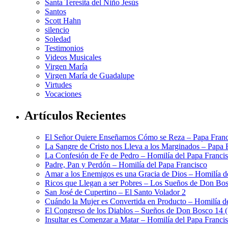
Santa Teresita del Niño Jesús
Santos
Scott Hahn
silencio
Soledad
Testimonios
Videos Musicales
Virgen María
Virgen María de Guadalupe
Virtudes
Vocaciones
Artículos Recientes
El Señor Quiere Enseñarnos Cómo se Reza – Papa Franc
La Sangre de Cristo nos Lleva a los Marginados – Papa 
La Confesión de Fe de Pedro – Homilía del Papa Franci
Padre, Pan y Perdón – Homilía del Papa Francisco
Amar a los Enemigos es una Gracia de Dios – Homilía d
Ricos que Llegan a ser Pobres – Los Sueños de Don Bos
San José de Cupertino – El Santo Volador 2
Cuándo la Mujer es Convertida en Producto – Homilía d
El Congreso de los Diablos – Sueños de Don Bosco 14 
Insultar es Comenzar a Matar – Homilía del Papa Franci