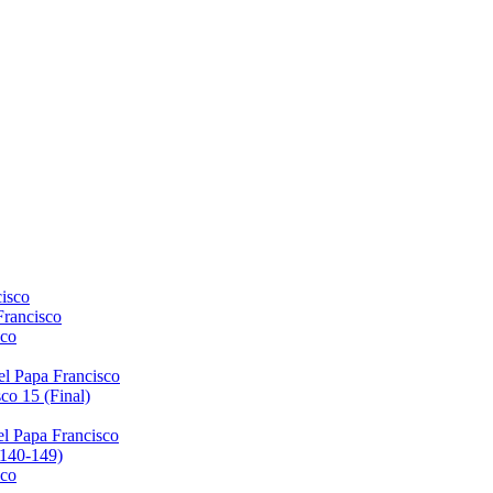
isco
Francisco
sco
el Papa Francisco
co 15 (Final)
el Papa Francisco
(140-149)
sco