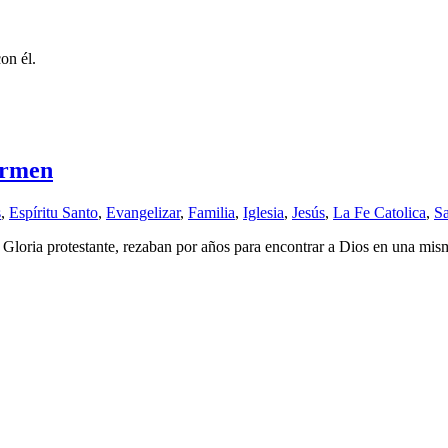
on él.
armen
s
,
Espíritu Santo
,
Evangelizar
,
Familia
,
Iglesia
,
Jesús
,
La Fe Catolica
,
S
n Gloria protestante, rezaban por años para encontrar a Dios en una mi