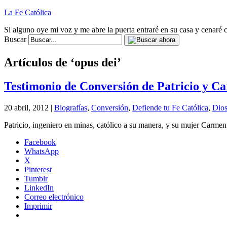
La Fe Católica
Si alguno oye mi voz y me abre la puerta entraré en su casa y cenaré c
Buscar
Artículos de ‘opus dei’
Testimonio de Conversión de Patricio y C
20 abril, 2012 |
Biografías
,
Conversión
,
Defiende tu Fe Católica
,
Dio
Patricio, ingeniero en minas, católico a su manera, y su mujer Carme
Facebook
WhatsApp
X
Pinterest
Tumblr
LinkedIn
Correo electrónico
Imprimir