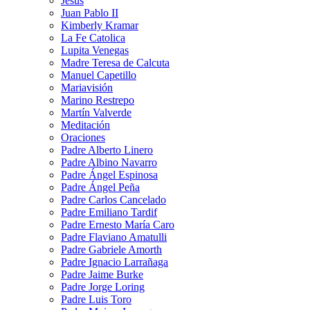
Jesús
Juan Pablo II
Kimberly Kramar
La Fe Catolica
Lupita Venegas
Madre Teresa de Calcuta
Manuel Capetillo
Mariavisión
Marino Restrepo
Martín Valverde
Meditación
Oraciones
Padre Alberto Linero
Padre Albino Navarro
Padre Ángel Espinosa
Padre Ángel Peña
Padre Carlos Cancelado
Padre Emiliano Tardif
Padre Ernesto María Caro
Padre Flaviano Amatulli
Padre Gabriele Amorth
Padre Ignacio Larrañaga
Padre Jaime Burke
Padre Jorge Loring
Padre Luis Toro