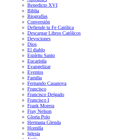
Benedicto XVI
Biblia
Biografías
Conversión
Defiende tu Fe Católica
Descargar Libros Católicos
Devociones
Dios
El diablo
Espíritu Santo
Eucaristía
Evangelizar
Eventos
Familia
Fernando Casanova
Francisco
Francisco Delgado
Francisco I
Frank Morera
Fray Nelson
Gloria Polo
Hermana Glenda
Homilía
Iglesia