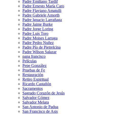
Padre Emiliano Tardif
Padre Ernesto María Caro
Padre Flaviano Amatulli
Padre Gabriele Amorth
Padre Ignacio Larrañaga
Padre Jaime Burke
Padre Jorge Loring
Padre Luis Toro
Padre Moises Larraga
Padre Pedro Nuñez
Padre Pío de Pietrelcina
Padre Wilson Salazar
papa francisco
Películas
Pepe González
Pruebas de Fe
Restauración
Retiro Espiritual
Ricardo Castañón
Sacramentos
Sagrado Corazón de Jesús
Salvador Gómez
Salvador Melara
San Antonio de Padua
San Francisco de Asis