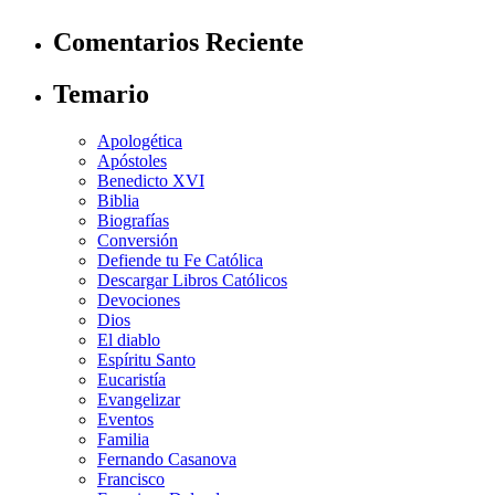
Comentarios Reciente
Temario
Apologética
Apóstoles
Benedicto XVI
Biblia
Biografías
Conversión
Defiende tu Fe Católica
Descargar Libros Católicos
Devociones
Dios
El diablo
Espíritu Santo
Eucaristía
Evangelizar
Eventos
Familia
Fernando Casanova
Francisco