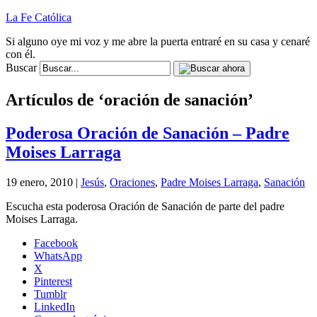
La Fe Católica
Si alguno oye mi voz y me abre la puerta entraré en su casa y cenaré
con él.
Buscar
Artículos de ‘oración de sanación’
Poderosa Oración de Sanación – Padre
Moises Larraga
19 enero, 2010 |
Jesús
,
Oraciones
,
Padre Moises Larraga
,
Sanación
Escucha esta poderosa Oración de Sanación de parte del padre
Moises Larraga.
Facebook
WhatsApp
X
Pinterest
Tumblr
LinkedIn