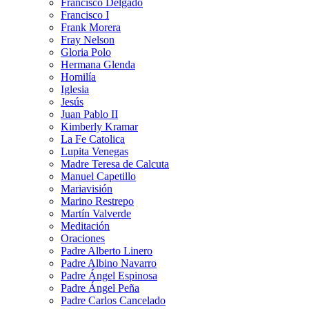
Francisco Delgado
Francisco I
Frank Morera
Fray Nelson
Gloria Polo
Hermana Glenda
Homilía
Iglesia
Jesús
Juan Pablo II
Kimberly Kramar
La Fe Catolica
Lupita Venegas
Madre Teresa de Calcuta
Manuel Capetillo
Mariavisión
Marino Restrepo
Martín Valverde
Meditación
Oraciones
Padre Alberto Linero
Padre Albino Navarro
Padre Ángel Espinosa
Padre Ángel Peña
Padre Carlos Cancelado