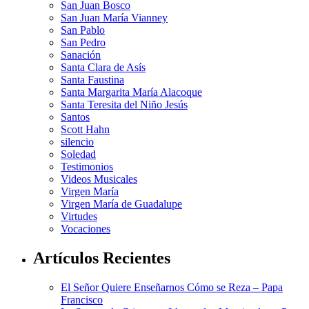
San Juan Bosco
San Juan María Vianney
San Pablo
San Pedro
Sanación
Santa Clara de Asís
Santa Faustina
Santa Margarita María Alacoque
Santa Teresita del Niño Jesús
Santos
Scott Hahn
silencio
Soledad
Testimonios
Videos Musicales
Virgen María
Virgen María de Guadalupe
Virtudes
Vocaciones
Artículos Recientes
El Señor Quiere Enseñarnos Cómo se Reza – Papa
Francisco