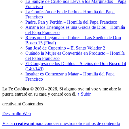
La Sangre de Cristo nos Lleva a los Marginados – Papa
Francisco
La Confesión de Fe de Pedro – Homilía del Papa
Francisco
Padre, Pan y Perdón – Homilía del Papa Francisco
Amar a los Enemigos es una Gracia de Dios – Homilía
del Papa Francisco
Ricos que Llegan a ser Pobres – Los Sueños de Don
Bosco 15 (Final)
San José de Cupertino – El Santo Volador 2
Cuándo la Mujer es Convertida en Producto – Homilía
del Papa Francisco
El Congreso de los Diablos – Sueños de Don Bosco 14
(140-149)
Insultar es Comenzar a Matar – Homilía del Papa
Francisco
La Fe Católica © 2003 - 2026, Si alguno oye mi voz y me abre la
puerta entraré en su casa y cenaré con él.
↑ Subir
creativa
int
Contenidos
Desarrollo Web
Visita
creativa
int
para conocer nuestros otros sitios de contenido