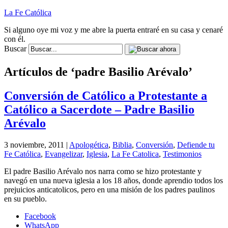
La Fe Católica
Si alguno oye mi voz y me abre la puerta entraré en su casa y cenaré
con él.
Buscar
Artículos de ‘padre Basilio Arévalo’
Conversión de Católico a Protestante a
Católico a Sacerdote – Padre Basilio
Arévalo
3 noviembre, 2011 |
Apologética
,
Biblia
,
Conversión
,
Defiende tu
Fe Católica
,
Evangelizar
,
Iglesia
,
La Fe Catolica
,
Testimonios
El padre Basilio Arévalo nos narra como se hizo protestante y
navegó en una nueva iglesia a los 18 años, donde aprendio todos los
prejuicios anticatolicos, pero en una misión de los padres paulinos
en su pueblo.
Facebook
WhatsApp