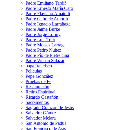
Padre Emiliano Tardif
Padre Ernesto María Caro
Padre Flaviano Amatulli
Padre Gabriele Amorth
Padre Ignacio Larrañaga
Padre Jaime Burke
Padre Jorge Loring
Padre Luis Toro
Padre Moises Larraga
Padre Pedro Nuñez
Padre Pío de Pietrelcina
Padre Wilson Salazar
papa francisco
Películas
Pepe González
Pruebas de Fe
Restauración
Retiro Espiritual
Ricardo Castañón
Sacramentos
Sagrado Corazón de Jesús
Salvador Gómez
Salvador Melara
San Antonio de Padua
San Francisco de Asis