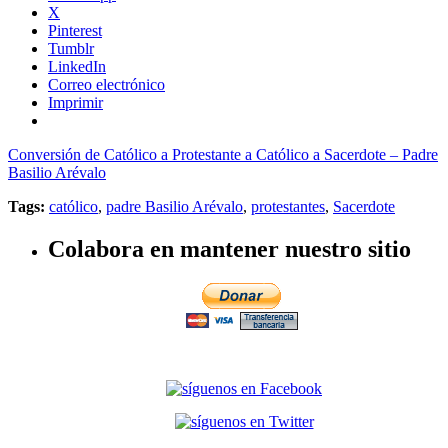
X
Pinterest
Tumblr
LinkedIn
Correo electrónico
Imprimir
Conversión de Católico a Protestante a Católico a Sacerdote – Padre
Basilio Arévalo
Tags:
católico
,
padre Basilio Arévalo
,
protestantes
,
Sacerdote
Colabora en mantener nuestro sitio