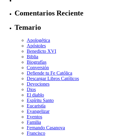
Comentarios Reciente
Temario
Apologética
Apóstoles
Benedicto XVI
Biblia
Biografías
Conversión
Defiende tu Fe Católica
Descargar Libros Católicos
Devociones
Dios
El diablo
Espíritu Santo
Eucaristía
Evangelizar
Eventos
Familia
Fernando Casanova
Francisco