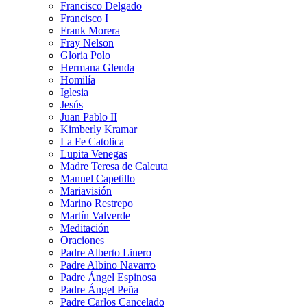
Francisco Delgado
Francisco I
Frank Morera
Fray Nelson
Gloria Polo
Hermana Glenda
Homilía
Iglesia
Jesús
Juan Pablo II
Kimberly Kramar
La Fe Catolica
Lupita Venegas
Madre Teresa de Calcuta
Manuel Capetillo
Mariavisión
Marino Restrepo
Martín Valverde
Meditación
Oraciones
Padre Alberto Linero
Padre Albino Navarro
Padre Ángel Espinosa
Padre Ángel Peña
Padre Carlos Cancelado