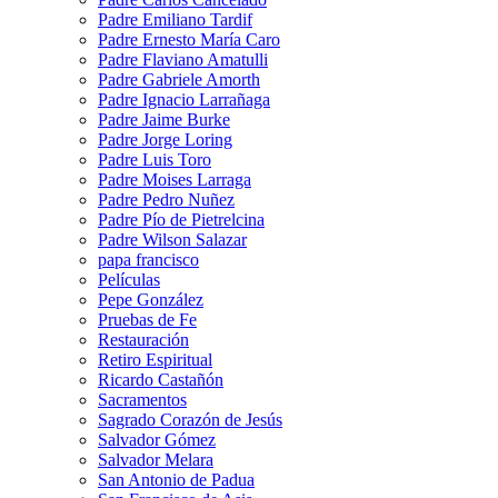
Padre Emiliano Tardif
Padre Ernesto María Caro
Padre Flaviano Amatulli
Padre Gabriele Amorth
Padre Ignacio Larrañaga
Padre Jaime Burke
Padre Jorge Loring
Padre Luis Toro
Padre Moises Larraga
Padre Pedro Nuñez
Padre Pío de Pietrelcina
Padre Wilson Salazar
papa francisco
Películas
Pepe González
Pruebas de Fe
Restauración
Retiro Espiritual
Ricardo Castañón
Sacramentos
Sagrado Corazón de Jesús
Salvador Gómez
Salvador Melara
San Antonio de Padua