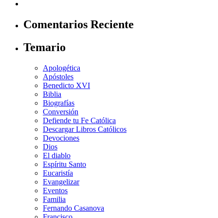
Comentarios Reciente
Temario
Apologética
Apóstoles
Benedicto XVI
Biblia
Biografías
Conversión
Defiende tu Fe Católica
Descargar Libros Católicos
Devociones
Dios
El diablo
Espíritu Santo
Eucaristía
Evangelizar
Eventos
Familia
Fernando Casanova
Francisco