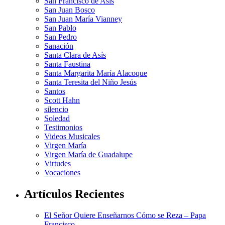
San Francisco de Asis
San Juan Bosco
San Juan María Vianney
San Pablo
San Pedro
Sanación
Santa Clara de Asís
Santa Faustina
Santa Margarita María Alacoque
Santa Teresita del Niño Jesús
Santos
Scott Hahn
silencio
Soledad
Testimonios
Videos Musicales
Virgen María
Virgen María de Guadalupe
Virtudes
Vocaciones
Artículos Recientes
El Señor Quiere Enseñarnos Cómo se Reza – Papa
Francisco