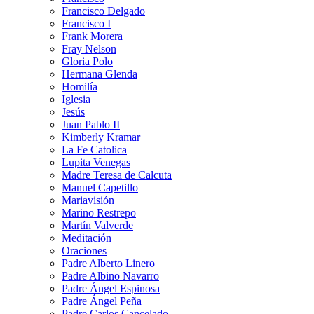
Francisco Delgado
Francisco I
Frank Morera
Fray Nelson
Gloria Polo
Hermana Glenda
Homilía
Iglesia
Jesús
Juan Pablo II
Kimberly Kramar
La Fe Catolica
Lupita Venegas
Madre Teresa de Calcuta
Manuel Capetillo
Mariavisión
Marino Restrepo
Martín Valverde
Meditación
Oraciones
Padre Alberto Linero
Padre Albino Navarro
Padre Ángel Espinosa
Padre Ángel Peña
Padre Carlos Cancelado