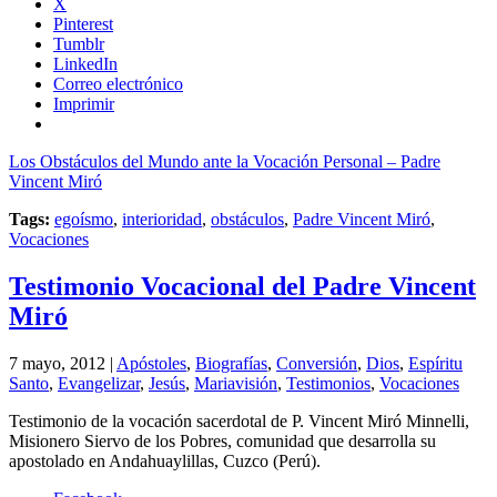
X
Pinterest
Tumblr
LinkedIn
Correo electrónico
Imprimir
Los Obstáculos del Mundo ante la Vocación Personal – Padre
Vincent Miró
Tags:
egoísmo
,
interioridad
,
obstáculos
,
Padre Vincent Miró
,
Vocaciones
Testimonio Vocacional del Padre Vincent
Miró
7 mayo, 2012 |
Apóstoles
,
Biografías
,
Conversión
,
Dios
,
Espíritu
Santo
,
Evangelizar
,
Jesús
,
Mariavisión
,
Testimonios
,
Vocaciones
Testimonio de la vocación sacerdotal de P. Vincent Miró Minnelli,
Misionero Siervo de los Pobres, comunidad que desarrolla su
apostolado en Andahuaylillas, Cuzco (Perú).