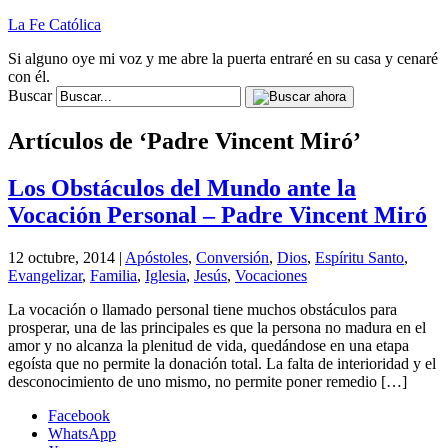
La Fe Católica
Si alguno oye mi voz y me abre la puerta entraré en su casa y cenaré
con él.
Buscar
Artículos de ‘Padre Vincent Miró’
Los Obstáculos del Mundo ante la
Vocación Personal – Padre Vincent Miró
12 octubre, 2014 |
Apóstoles
,
Conversión
,
Dios
,
Espíritu Santo
,
Evangelizar
,
Familia
,
Iglesia
,
Jesús
,
Vocaciones
La vocación o llamado personal tiene muchos obstáculos para
prosperar, una de las principales es que la persona no madura en el
amor y no alcanza la plenitud de vida, quedándose en una etapa
egoísta que no permite la donación total. La falta de interioridad y el
desconocimiento de uno mismo, no permite poner remedio […]
Facebook
WhatsApp