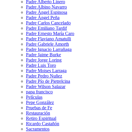
Padre Alberto Linero
Padre Albino Navarro
Padre Ángel Espinosa
Padre Ángel Peña
Padre Carlos Cancelado
Padre Emiliano Tardif
Padre Ernesto María Caro
Padre Flaviano Amatulli
Padre Gabriele Amorth
Padre Ignacio Larrañaga
Padre Jaime Burke
Padre Jorge Loring
Padre Luis Toro
Padre Moises Larraga
Padre Pedro Nuñez
Padre Pío de Pietrelcina
Padre Wilson Salazar
papa francisco
Películas
Pepe González
Pruebas de Fe
Restauración
Retiro Espiritual
Ricardo Castañón
Sacramentos