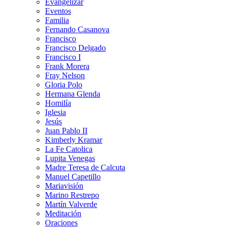
Evangelizar
Eventos
Familia
Fernando Casanova
Francisco
Francisco Delgado
Francisco I
Frank Morera
Fray Nelson
Gloria Polo
Hermana Glenda
Homilía
Iglesia
Jesús
Juan Pablo II
Kimberly Kramar
La Fe Catolica
Lupita Venegas
Madre Teresa de Calcuta
Manuel Capetillo
Mariavisión
Marino Restrepo
Martín Valverde
Meditación
Oraciones