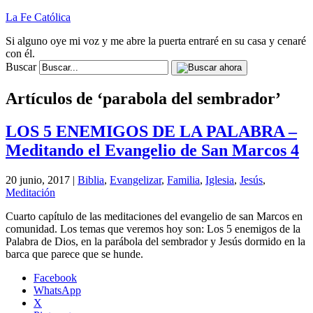
La Fe Católica
Si alguno oye mi voz y me abre la puerta entraré en su casa y cenaré
con él.
Buscar
Artículos de ‘parabola del sembrador’
LOS 5 ENEMIGOS DE LA PALABRA –
Meditando el Evangelio de San Marcos 4
20 junio, 2017 |
Biblia
,
Evangelizar
,
Familia
,
Iglesia
,
Jesús
,
Meditación
Cuarto capítulo de las meditaciones del evangelio de san Marcos en
comunidad. Los temas que veremos hoy son: Los 5 enemigos de la
Palabra de Dios, en la parábola del sembrador y Jesús dormido en la
barca que parece que se hunde.
Facebook
WhatsApp
X