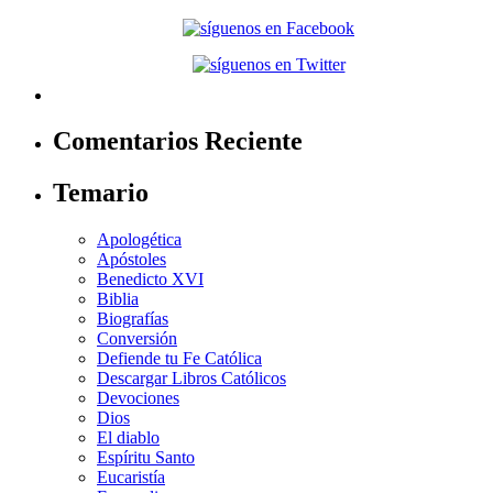
Comentarios Reciente
Temario
Apologética
Apóstoles
Benedicto XVI
Biblia
Biografías
Conversión
Defiende tu Fe Católica
Descargar Libros Católicos
Devociones
Dios
El diablo
Espíritu Santo
Eucaristía