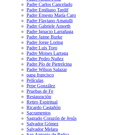
Padre Carlos Cancelado
Padre Emiliano Tardif
Padre Ernesto María Caro
Padre Flaviano Amatulli
Padre Gabriele Amorth
Padre Ignacio Larrañaga
Padre Jaime Burke
Padre Jorge Loring
Padre Luis Toro
Padre Moises Larraga
Padre Pedro Nuñez
Padre Pío de Pietrelcina
Padre Wilson Salazar
papa francisco
Películas
Pepe González
Pruebas de Fe
Restauración
Retiro Espiritual
Ricardo Castañón
Sacramentos
Sagrado Corazón de Jesús
Salvador Gómez
Salvador Melara
San Antonio de Padua