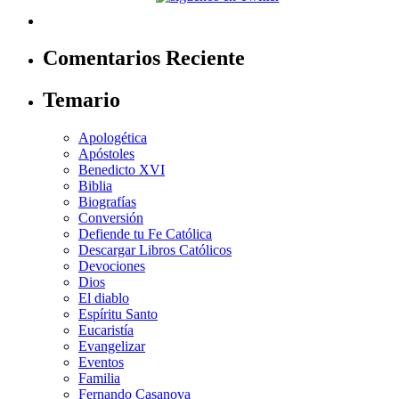
Comentarios Reciente
Temario
Apologética
Apóstoles
Benedicto XVI
Biblia
Biografías
Conversión
Defiende tu Fe Católica
Descargar Libros Católicos
Devociones
Dios
El diablo
Espíritu Santo
Eucaristía
Evangelizar
Eventos
Familia
Fernando Casanova