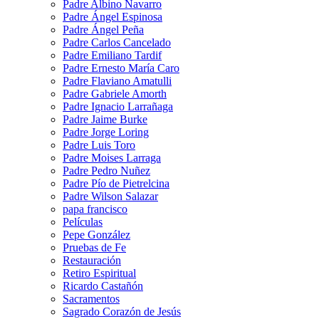
Padre Albino Navarro
Padre Ángel Espinosa
Padre Ángel Peña
Padre Carlos Cancelado
Padre Emiliano Tardif
Padre Ernesto María Caro
Padre Flaviano Amatulli
Padre Gabriele Amorth
Padre Ignacio Larrañaga
Padre Jaime Burke
Padre Jorge Loring
Padre Luis Toro
Padre Moises Larraga
Padre Pedro Nuñez
Padre Pío de Pietrelcina
Padre Wilson Salazar
papa francisco
Películas
Pepe González
Pruebas de Fe
Restauración
Retiro Espiritual
Ricardo Castañón
Sacramentos
Sagrado Corazón de Jesús