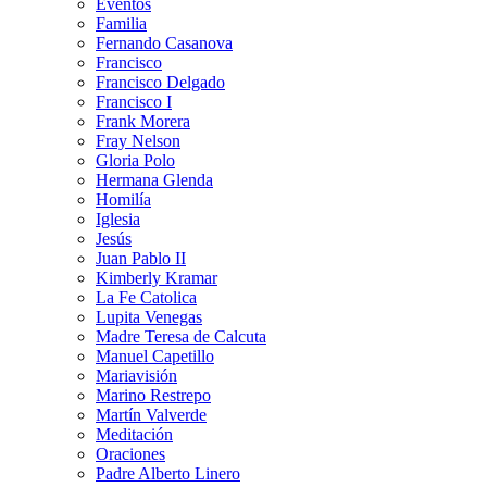
Eventos
Familia
Fernando Casanova
Francisco
Francisco Delgado
Francisco I
Frank Morera
Fray Nelson
Gloria Polo
Hermana Glenda
Homilía
Iglesia
Jesús
Juan Pablo II
Kimberly Kramar
La Fe Catolica
Lupita Venegas
Madre Teresa de Calcuta
Manuel Capetillo
Mariavisión
Marino Restrepo
Martín Valverde
Meditación
Oraciones
Padre Alberto Linero