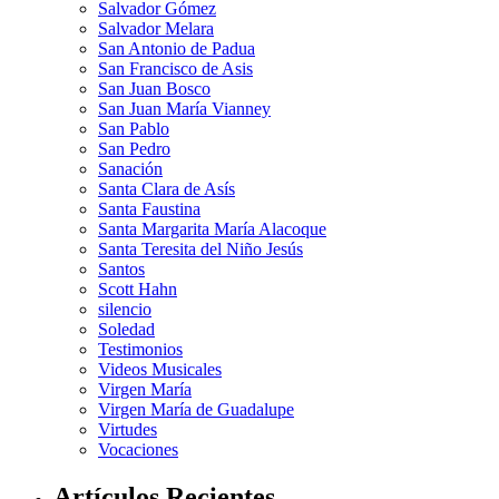
Salvador Gómez
Salvador Melara
San Antonio de Padua
San Francisco de Asis
San Juan Bosco
San Juan María Vianney
San Pablo
San Pedro
Sanación
Santa Clara de Asís
Santa Faustina
Santa Margarita María Alacoque
Santa Teresita del Niño Jesús
Santos
Scott Hahn
silencio
Soledad
Testimonios
Videos Musicales
Virgen María
Virgen María de Guadalupe
Virtudes
Vocaciones
Artículos Recientes