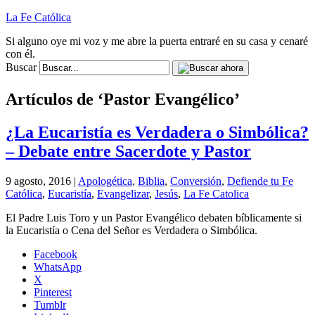
La Fe Católica
Si alguno oye mi voz y me abre la puerta entraré en su casa y cenaré
con él.
Buscar
Artículos de ‘Pastor Evangélico’
¿La Eucaristía es Verdadera o Simbólica?
– Debate entre Sacerdote y Pastor
9 agosto, 2016 |
Apologética
,
Biblia
,
Conversión
,
Defiende tu Fe
Católica
,
Eucaristía
,
Evangelizar
,
Jesús
,
La Fe Catolica
El Padre Luis Toro y un Pastor Evangélico debaten bíblicamente si
la Eucaristía o Cena del Señor es Verdadera o Simbólica.
Facebook
WhatsApp
X
Pinterest
Tumblr