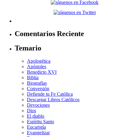
Comentarios Reciente
Temario
Apologética
Apóstoles
Benedicto XVI
Biblia
Biografías
Conversión
Defiende tu Fe Católica
Descargar Libros Católicos
Devociones
Dios
El diablo
Espíritu Santo
Eucaristía
Evangelizar