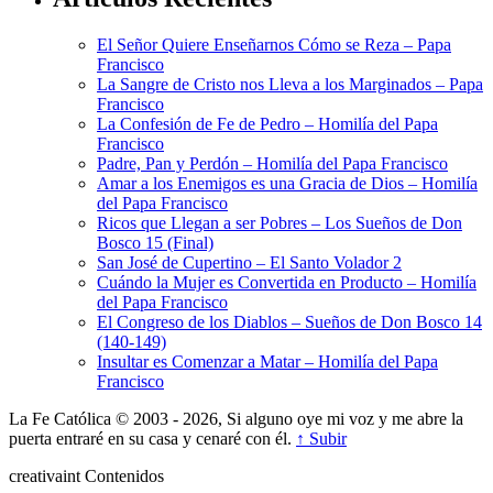
El Señor Quiere Enseñarnos Cómo se Reza – Papa
Francisco
La Sangre de Cristo nos Lleva a los Marginados – Papa
Francisco
La Confesión de Fe de Pedro – Homilía del Papa
Francisco
Padre, Pan y Perdón – Homilía del Papa Francisco
Amar a los Enemigos es una Gracia de Dios – Homilía
del Papa Francisco
Ricos que Llegan a ser Pobres – Los Sueños de Don
Bosco 15 (Final)
San José de Cupertino – El Santo Volador 2
Cuándo la Mujer es Convertida en Producto – Homilía
del Papa Francisco
El Congreso de los Diablos – Sueños de Don Bosco 14
(140-149)
Insultar es Comenzar a Matar – Homilía del Papa
Francisco
La Fe Católica © 2003 - 2026, Si alguno oye mi voz y me abre la
puerta entraré en su casa y cenaré con él.
↑ Subir
creativa
int
Contenidos