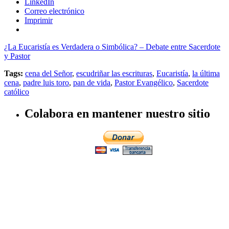
LinkedIn
Correo electrónico
Imprimir
¿La Eucaristía es Verdadera o Simbólica? – Debate entre Sacerdote
y Pastor
Tags:
cena del Señor
,
escudriñar las escrituras
,
Eucaristía
,
la última
cena
,
padre luis toro
,
pan de vida
,
Pastor Evangélico
,
Sacerdote
católico
Colabora en mantener nuestro sitio