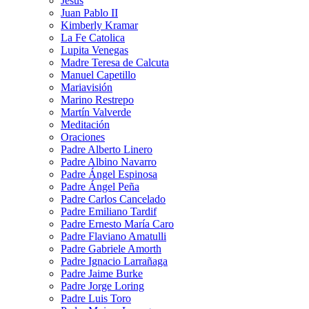
Jesús
Juan Pablo II
Kimberly Kramar
La Fe Catolica
Lupita Venegas
Madre Teresa de Calcuta
Manuel Capetillo
Mariavisión
Marino Restrepo
Martín Valverde
Meditación
Oraciones
Padre Alberto Linero
Padre Albino Navarro
Padre Ángel Espinosa
Padre Ángel Peña
Padre Carlos Cancelado
Padre Emiliano Tardif
Padre Ernesto María Caro
Padre Flaviano Amatulli
Padre Gabriele Amorth
Padre Ignacio Larrañaga
Padre Jaime Burke
Padre Jorge Loring
Padre Luis Toro