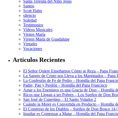
Santa Teresita del Niño Jesús
Santos
Scott Hahn
silencio
Soledad
Testimonios
Videos Musicales
Virgen María
Virgen María de Guadalupe
Virtudes
Vocaciones
Artículos Recientes
El Señor Quiere Enseñarnos Cómo se Reza – Papa Franc
La Sangre de Cristo nos Lleva a los Marginados – Papa 
La Confesión de Fe de Pedro – Homilía del Papa Franci
Padre, Pan y Perdón – Homilía del Papa Francisco
Amar a los Enemigos es una Gracia de Dios – Homilía d
Ricos que Llegan a ser Pobres – Los Sueños de Don Bos
San José de Cupertino – El Santo Volador 2
Cuándo la Mujer es Convertida en Producto – Homilía d
El Congreso de los Diablos – Sueños de Don Bosco 14 
Insultar es Comenzar a Matar – Homilía del Papa Franci