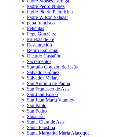
Padre Moises Larraga
Padre Pedro Nuñez
Padre Pío de Pietrelcina
Padre Wilson Salazar
papa francisco
Películas
Pepe González
Pruebas de Fe
Restauración
Retiro Espiritual
Ricardo Castañón
Sacramentos
Sagrado Corazón de Jesús
Salvador Gómez
Salvador Melara
San Antonio de Padua
San Francisco de Asis
San Juan Bosco
San Juan María Vianney
San Pablo
San Pedro
Sanación
Santa Clara de Asís
Santa Faustina
Santa Margarita María Alacoque