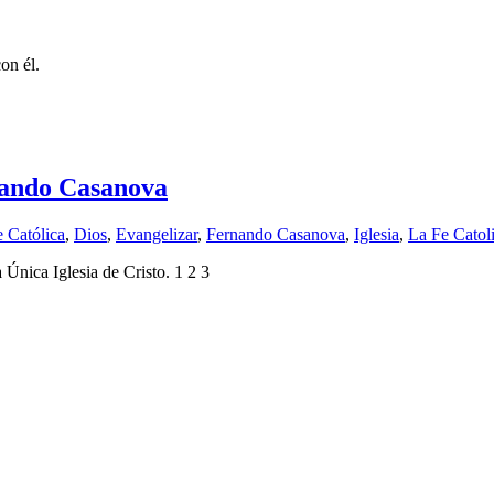
on él.
rnando Casanova
e Católica
,
Dios
,
Evangelizar
,
Fernando Casanova
,
Iglesia
,
La Fe Catol
Única Iglesia de Cristo. 1 2 3