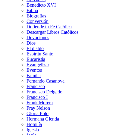
Benedicto XVI
Biblia
Biografías
Conversión
Defiende tu Fe Católica
Descargar Libros Católicos
Devociones
Dios
El diablo
Espíritu Santo
Eucaristía
Evangelizar
Eventos
Familia
Fernando Casanova
Francisco
Francisco Delgado
Francisco I
Frank Morera
Fray Nelson
Gloria Polo
Hermana Glenda
Homilía
Iglesia