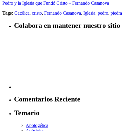
Pedro y la Iglesia que Fundó Cristo – Fernando Casanova
Tags:
Católica
,
cristo
,
Fernando Casanova
,
Iglesia
,
pedro
,
piedra
Colabora en mantener nuestro sitio
Comentarios Reciente
Temario
Apologética
Apóstoles