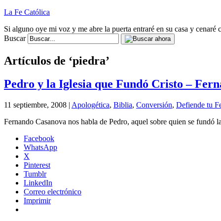
La Fe Católica
Si alguno oye mi voz y me abre la puerta entraré en su casa y cenaré c
Buscar
Artículos de ‘piedra’
Pedro y la Iglesia que Fundó Cristo – Fe
11 septiembre, 2008 |
Apologética
,
Biblia
,
Conversión
,
Defiende tu F
Fernando Casanova nos habla de Pedro, aquel sobre quien se fundó la 
Facebook
WhatsApp
X
Pinterest
Tumblr
LinkedIn
Correo electrónico
Imprimir