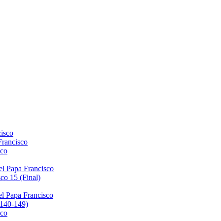
isco
Francisco
sco
el Papa Francisco
co 15 (Final)
el Papa Francisco
(140-149)
sco