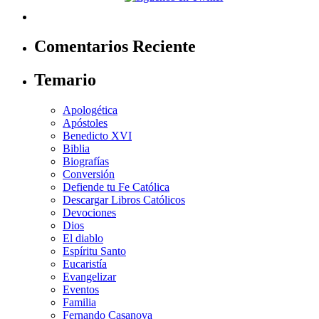
Comentarios Reciente
Temario
Apologética
Apóstoles
Benedicto XVI
Biblia
Biografías
Conversión
Defiende tu Fe Católica
Descargar Libros Católicos
Devociones
Dios
El diablo
Espíritu Santo
Eucaristía
Evangelizar
Eventos
Familia
Fernando Casanova