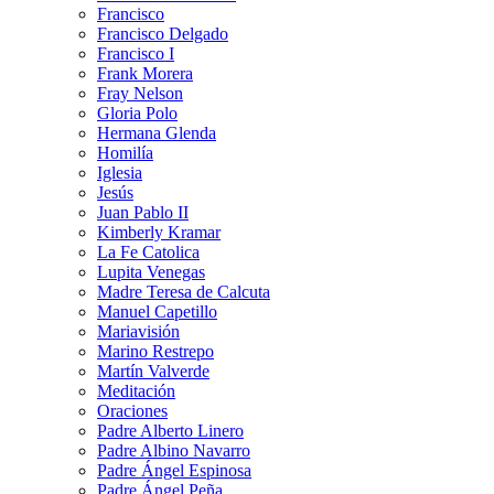
Francisco
Francisco Delgado
Francisco I
Frank Morera
Fray Nelson
Gloria Polo
Hermana Glenda
Homilía
Iglesia
Jesús
Juan Pablo II
Kimberly Kramar
La Fe Catolica
Lupita Venegas
Madre Teresa de Calcuta
Manuel Capetillo
Mariavisión
Marino Restrepo
Martín Valverde
Meditación
Oraciones
Padre Alberto Linero
Padre Albino Navarro
Padre Ángel Espinosa
Padre Ángel Peña