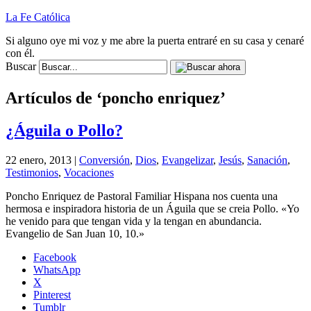
La Fe Católica
Si alguno oye mi voz y me abre la puerta entraré en su casa y cenaré
con él.
Buscar
Artículos de ‘poncho enriquez’
¿Águila o Pollo?
22 enero, 2013 |
Conversión
,
Dios
,
Evangelizar
,
Jesús
,
Sanación
,
Testimonios
,
Vocaciones
Poncho Enriquez de Pastoral Familiar Hispana nos cuenta una
hermosa e inspiradora historia de un Águila que se creia Pollo. «Yo
he venido para que tengan vida y la tengan en abundancia.
Evangelio de San Juan 10, 10.»
Facebook
WhatsApp
X
Pinterest
Tumblr