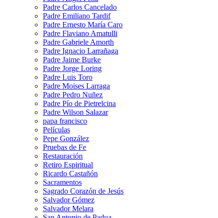
Padre Carlos Cancelado
Padre Emiliano Tardif
Padre Ernesto María Caro
Padre Flaviano Amatulli
Padre Gabriele Amorth
Padre Ignacio Larrañaga
Padre Jaime Burke
Padre Jorge Loring
Padre Luis Toro
Padre Moises Larraga
Padre Pedro Nuñez
Padre Pío de Pietrelcina
Padre Wilson Salazar
papa francisco
Películas
Pepe González
Pruebas de Fe
Restauración
Retiro Espiritual
Ricardo Castañón
Sacramentos
Sagrado Corazón de Jesús
Salvador Gómez
Salvador Melara
San Antonio de Padua