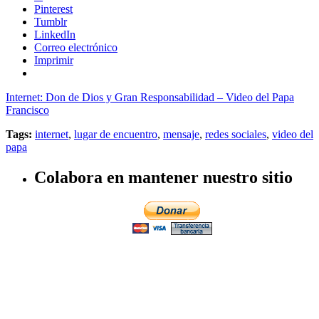
Pinterest
Tumblr
LinkedIn
Correo electrónico
Imprimir
Internet: Don de Dios y Gran Responsabilidad – Video del Papa
Francisco
Tags:
internet
,
lugar de encuentro
,
mensaje
,
redes sociales
,
video del
papa
Colabora en mantener nuestro sitio