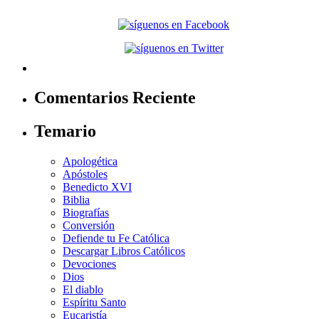
Comentarios Reciente
Temario
Apologética
Apóstoles
Benedicto XVI
Biblia
Biografías
Conversión
Defiende tu Fe Católica
Descargar Libros Católicos
Devociones
Dios
El diablo
Espíritu Santo
Eucaristía