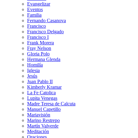
Evangelizar
Eventos
Familia
Fernando Casanova
Francisco
Francisco Delgado
Francisco I
Frank Morera
Fray Nelson
Gloria Polo
Hermana Glenda
Homilía
Iglesia
Jesús
Juan Pablo II
Kimberly Kramar
La Fe Catolica
Lupita Venegas
Madre Teresa de Calcuta
Manuel Capetillo
Mariavisión
Marino Restrepo
Martín Valverde
Meditación
Oraciones