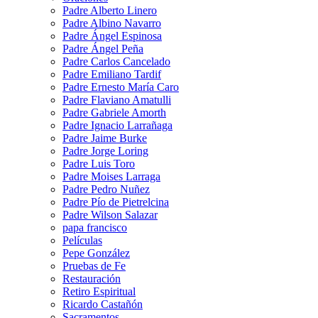
Padre Alberto Linero
Padre Albino Navarro
Padre Ángel Espinosa
Padre Ángel Peña
Padre Carlos Cancelado
Padre Emiliano Tardif
Padre Ernesto María Caro
Padre Flaviano Amatulli
Padre Gabriele Amorth
Padre Ignacio Larrañaga
Padre Jaime Burke
Padre Jorge Loring
Padre Luis Toro
Padre Moises Larraga
Padre Pedro Nuñez
Padre Pío de Pietrelcina
Padre Wilson Salazar
papa francisco
Películas
Pepe González
Pruebas de Fe
Restauración
Retiro Espiritual
Ricardo Castañón
Sacramentos