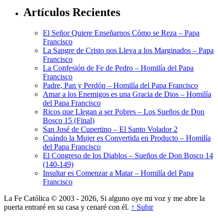
Artículos Recientes
El Señor Quiere Enseñarnos Cómo se Reza – Papa
Francisco
La Sangre de Cristo nos Lleva a los Marginados – Papa
Francisco
La Confesión de Fe de Pedro – Homilía del Papa
Francisco
Padre, Pan y Perdón – Homilía del Papa Francisco
Amar a los Enemigos es una Gracia de Dios – Homilía
del Papa Francisco
Ricos que Llegan a ser Pobres – Los Sueños de Don
Bosco 15 (Final)
San José de Cupertino – El Santo Volador 2
Cuándo la Mujer es Convertida en Producto – Homilía
del Papa Francisco
El Congreso de los Diablos – Sueños de Don Bosco 14
(140-149)
Insultar es Comenzar a Matar – Homilía del Papa
Francisco
La Fe Católica © 2003 - 2026, Si alguno oye mi voz y me abre la
puerta entraré en su casa y cenaré con él.
↑ Subir