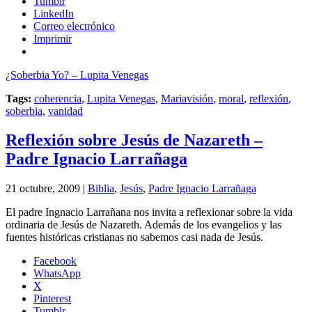
Tumblr
LinkedIn
Correo electrónico
Imprimir
¿Soberbia Yo? – Lupita Venegas
Tags:
coherencia
,
Lupita Venegas
,
Mariavisión
,
moral
,
reflexión
,
soberbia
,
vanidad
Reflexión sobre Jesús de Nazareth –
Padre Ignacio Larrañaga
21 octubre, 2009 |
Biblia
,
Jesús
,
Padre Ignacio Larrañaga
El padre Ingnacio Larrañana nos invita a reflexionar sobre la vida
ordinaria de Jesús de Nazareth. Además de los evangelios y las
fuentes históricas cristianas no sabemos casi nada de Jesús.
Facebook
WhatsApp
X
Pinterest
Tumblr