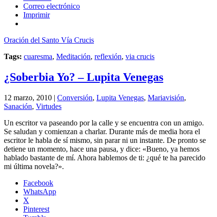
Correo electrónico
Imprimir
Oración del Santo Vía Crucis
Tags:
cuaresma
,
Meditación
,
reflexión
,
via crucis
¿Soberbia Yo? – Lupita Venegas
12 marzo, 2010 |
Conversión
,
Lupita Venegas
,
Mariavisión
,
Sanación
,
Virtudes
Un escritor va paseando por la calle y se encuentra con un amigo.
Se saludan y comienzan a charlar. Durante más de media hora el
escritor le habla de sí mismo, sin parar ni un instante. De pronto se
detiene un momento, hace una pausa, y dice: «Bueno, ya hemos
hablado bastante de mí. Ahora hablemos de ti: ¿qué te ha parecido
mi última novela?».
Facebook
WhatsApp
X
Pinterest