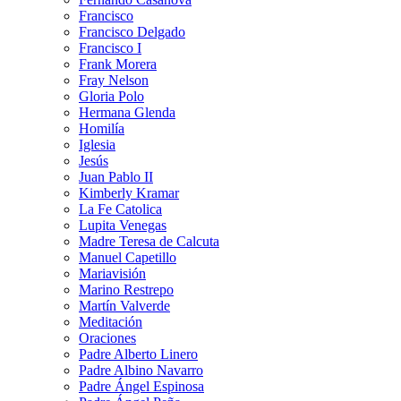
Francisco
Francisco Delgado
Francisco I
Frank Morera
Fray Nelson
Gloria Polo
Hermana Glenda
Homilía
Iglesia
Jesús
Juan Pablo II
Kimberly Kramar
La Fe Catolica
Lupita Venegas
Madre Teresa de Calcuta
Manuel Capetillo
Mariavisión
Marino Restrepo
Martín Valverde
Meditación
Oraciones
Padre Alberto Linero
Padre Albino Navarro
Padre Ángel Espinosa