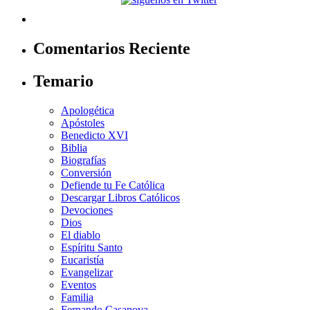
Comentarios Reciente
Temario
Apologética
Apóstoles
Benedicto XVI
Biblia
Biografías
Conversión
Defiende tu Fe Católica
Descargar Libros Católicos
Devociones
Dios
El diablo
Espíritu Santo
Eucaristía
Evangelizar
Eventos
Familia
Fernando Casanova