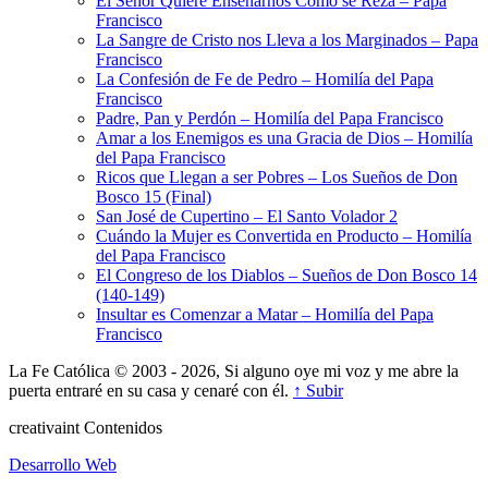
El Señor Quiere Enseñarnos Cómo se Reza – Papa
Francisco
La Sangre de Cristo nos Lleva a los Marginados – Papa
Francisco
La Confesión de Fe de Pedro – Homilía del Papa
Francisco
Padre, Pan y Perdón – Homilía del Papa Francisco
Amar a los Enemigos es una Gracia de Dios – Homilía
del Papa Francisco
Ricos que Llegan a ser Pobres – Los Sueños de Don
Bosco 15 (Final)
San José de Cupertino – El Santo Volador 2
Cuándo la Mujer es Convertida en Producto – Homilía
del Papa Francisco
El Congreso de los Diablos – Sueños de Don Bosco 14
(140-149)
Insultar es Comenzar a Matar – Homilía del Papa
Francisco
La Fe Católica © 2003 - 2026, Si alguno oye mi voz y me abre la
puerta entraré en su casa y cenaré con él.
↑ Subir
creativa
int
Contenidos
Desarrollo Web