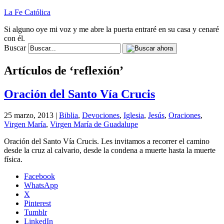
La Fe Católica
Si alguno oye mi voz y me abre la puerta entraré en su casa y cenaré
con él.
Buscar
Artículos de ‘reflexión’
Oración del Santo Vía Crucis
25 marzo, 2013 |
Biblia
,
Devociones
,
Iglesia
,
Jesús
,
Oraciones
,
Virgen María
,
Virgen María de Guadalupe
Oración del Santo Vía Crucis. Les invitamos a recorrer el camino
desde la cruz al calvario, desde la condena a muerte hasta la muerte
física.
Facebook
WhatsApp
X
Pinterest
Tumblr
LinkedIn