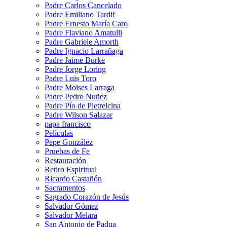
Padre Carlos Cancelado
Padre Emiliano Tardif
Padre Ernesto María Caro
Padre Flaviano Amatulli
Padre Gabriele Amorth
Padre Ignacio Larrañaga
Padre Jaime Burke
Padre Jorge Loring
Padre Luis Toro
Padre Moises Larraga
Padre Pedro Nuñez
Padre Pío de Pietrelcina
Padre Wilson Salazar
papa francisco
Películas
Pepe González
Pruebas de Fe
Restauración
Retiro Espiritual
Ricardo Castañón
Sacramentos
Sagrado Corazón de Jesús
Salvador Gómez
Salvador Melara
San Antonio de Padua