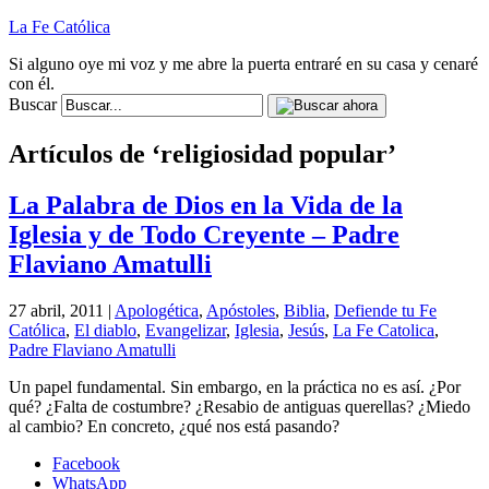
La Fe Católica
Si alguno oye mi voz y me abre la puerta entraré en su casa y cenaré
con él.
Buscar
Artículos de ‘religiosidad popular’
La Palabra de Dios en la Vida de la
Iglesia y de Todo Creyente – Padre
Flaviano Amatulli
27 abril, 2011 |
Apologética
,
Apóstoles
,
Biblia
,
Defiende tu Fe
Católica
,
El diablo
,
Evangelizar
,
Iglesia
,
Jesús
,
La Fe Catolica
,
Padre Flaviano Amatulli
Un papel fundamental. Sin embargo, en la práctica no es así. ¿Por
qué? ¿Falta de costumbre? ¿Resabio de antiguas querellas? ¿Miedo
al cambio? En concreto, ¿qué nos está pasando?
Facebook
WhatsApp