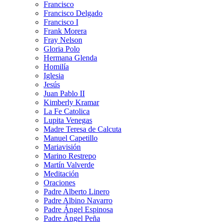
Francisco
Francisco Delgado
Francisco I
Frank Morera
Fray Nelson
Gloria Polo
Hermana Glenda
Homilía
Iglesia
Jesús
Juan Pablo II
Kimberly Kramar
La Fe Catolica
Lupita Venegas
Madre Teresa de Calcuta
Manuel Capetillo
Mariavisión
Marino Restrepo
Martín Valverde
Meditación
Oraciones
Padre Alberto Linero
Padre Albino Navarro
Padre Ángel Espinosa
Padre Ángel Peña