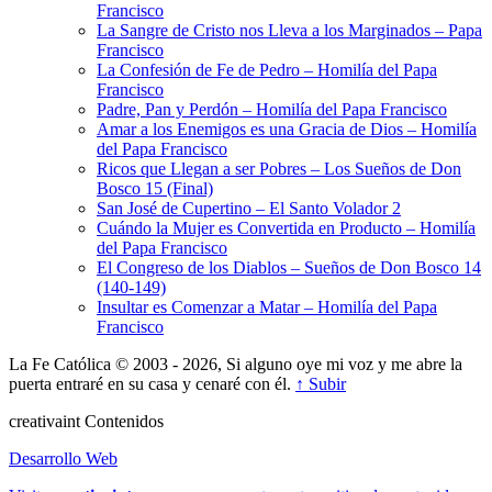
Francisco
La Sangre de Cristo nos Lleva a los Marginados – Papa
Francisco
La Confesión de Fe de Pedro – Homilía del Papa
Francisco
Padre, Pan y Perdón – Homilía del Papa Francisco
Amar a los Enemigos es una Gracia de Dios – Homilía
del Papa Francisco
Ricos que Llegan a ser Pobres – Los Sueños de Don
Bosco 15 (Final)
San José de Cupertino – El Santo Volador 2
Cuándo la Mujer es Convertida en Producto – Homilía
del Papa Francisco
El Congreso de los Diablos – Sueños de Don Bosco 14
(140-149)
Insultar es Comenzar a Matar – Homilía del Papa
Francisco
La Fe Católica © 2003 - 2026, Si alguno oye mi voz y me abre la
puerta entraré en su casa y cenaré con él.
↑ Subir
creativa
int
Contenidos
Desarrollo Web