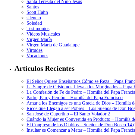
Santa Teresita del Niño Jesús
Santos
Scott Hahn
silencio
Soledad
Testimonios
Videos Musicales
Virgen María
Virgen María de Guadalupe
Virtudes
Vocaciones
Artículos Recientes
El Señor Quiere Enseñarnos Cómo se Reza – Papa Franc
La Sangre de Cristo nos Lleva a los Marginados – Papa 
La Confesión de Fe de Pedro – Homilía del Papa Franci
Padre, Pan y Perdón – Homilía del Papa Francisco
Amar a los Enemigos es una Gracia de Dios – Homilía d
Ricos que Llegan a ser Pobres – Los Sueños de Don Bos
San José de Cupertino – El Santo Volador 2
Cuándo la Mujer es Convertida en Producto – Homilía d
El Congreso de los Diablos – Sueños de Don Bosco 14 
Insultar es Comenzar a Matar – Homilía del Papa Franci