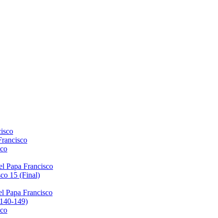
isco
Francisco
sco
el Papa Francisco
co 15 (Final)
el Papa Francisco
(140-149)
sco