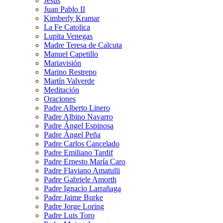
Jesús
Juan Pablo II
Kimberly Kramar
La Fe Catolica
Lupita Venegas
Madre Teresa de Calcuta
Manuel Capetillo
Mariavisión
Marino Restrepo
Martín Valverde
Meditación
Oraciones
Padre Alberto Linero
Padre Albino Navarro
Padre Ángel Espinosa
Padre Ángel Peña
Padre Carlos Cancelado
Padre Emiliano Tardif
Padre Ernesto María Caro
Padre Flaviano Amatulli
Padre Gabriele Amorth
Padre Ignacio Larrañaga
Padre Jaime Burke
Padre Jorge Loring
Padre Luis Toro