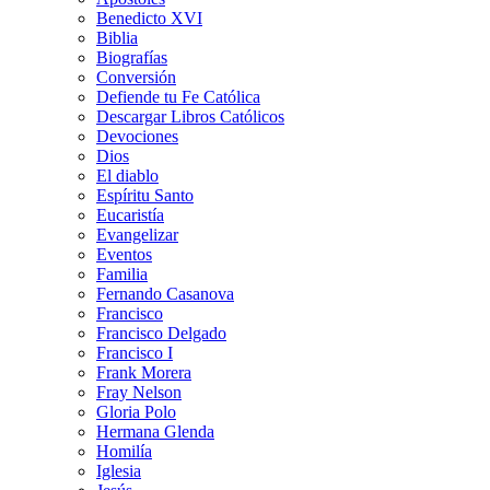
Benedicto XVI
Biblia
Biografías
Conversión
Defiende tu Fe Católica
Descargar Libros Católicos
Devociones
Dios
El diablo
Espíritu Santo
Eucaristía
Evangelizar
Eventos
Familia
Fernando Casanova
Francisco
Francisco Delgado
Francisco I
Frank Morera
Fray Nelson
Gloria Polo
Hermana Glenda
Homilía
Iglesia