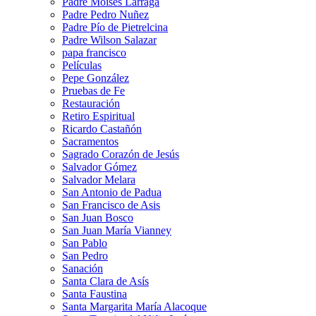
Padre Moises Larraga
Padre Pedro Nuñez
Padre Pío de Pietrelcina
Padre Wilson Salazar
papa francisco
Películas
Pepe González
Pruebas de Fe
Restauración
Retiro Espiritual
Ricardo Castañón
Sacramentos
Sagrado Corazón de Jesús
Salvador Gómez
Salvador Melara
San Antonio de Padua
San Francisco de Asis
San Juan Bosco
San Juan María Vianney
San Pablo
San Pedro
Sanación
Santa Clara de Asís
Santa Faustina
Santa Margarita María Alacoque