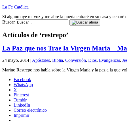
La Fe Católica
Si alguno oye mi voz y me abre la puerta entraré en su casa y cenaré c
Buscar
Artículos de ‘restrepo’
La Paz que nos Trae la Virgen María – Ma
24 mayo, 2014 |
Apóstoles
,
Biblia
,
Conversión
,
Dios
,
Evangelizar
,
Je
Marino Restrepo nos habla sobre la Virgen María y la paz a la que vo
Facebook
WhatsApp
X
Pinterest
Tumblr
LinkedIn
Correo electrónico
Imprimir