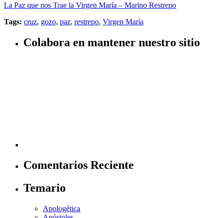
La Paz que nos Trae la Virgen María – Marino Restrepo
Tags:
cruz
,
gozo
,
paz
,
restrepo
,
Virgen María
Colabora en mantener nuestro sitio
Comentarios Reciente
Temario
Apologética
Apóstoles