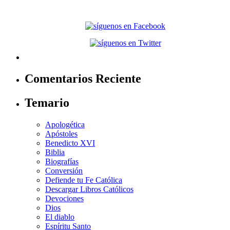
Comentarios Reciente
Temario
Apologética
Apóstoles
Benedicto XVI
Biblia
Biografías
Conversión
Defiende tu Fe Católica
Descargar Libros Católicos
Devociones
Dios
El diablo
Espíritu Santo