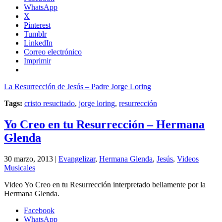
WhatsApp
X
Pinterest
Tumblr
LinkedIn
Correo electrónico
Imprimir
La Resurrección de Jesús – Padre Jorge Loring
Tags:
cristo resucitado
,
jorge loring
,
resurrección
Yo Creo en tu Resurrección – Hermana
Glenda
30 marzo, 2013 |
Evangelizar
,
Hermana Glenda
,
Jesús
,
Videos
Musicales
Video Yo Creo en tu Resurrección interpretado bellamente por la
Hermana Glenda.
Facebook
WhatsApp