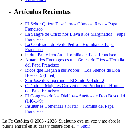
Artículos Recientes
El Señor Quiere Enseñarnos Cómo se Reza – Papa
Francisco
La Sangre de Cristo nos Lleva a los Marginados – Papa
Francisco
La Confesión de Fe de Pedro – Homilía del Papa
Francisco
Padre, Pan y Perdón – Homilía del Papa Francisco
Amar a los Enemigos es una Gracia de Dios – Homilía
del Papa Francisco
Ricos que Llegan a ser Pobres – Los Sueños de Don
Bosco 15 (Final)
San José de Cupertino – El Santo Volador 2
Cuándo la Mujer es Convertida en Producto – Homilía
del Papa Francisco
El Congreso de los Diablos – Sueños de Don Bosco 14
(140-149)
Insultar es Comenzar a Matar – Homilía del Papa
Francisco
La Fe Católica © 2003 - 2026, Si alguno oye mi voz y me abre la
puerta entraré en su casa y cenaré con él.
↑ Subir