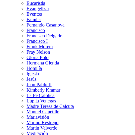
Eucaristía
Evangelizar
Eventos
Familia
Fernando Casanova
Francisco
Francisco Delgado
Francisco I
Frank Morera
Fray Nelson
Gloria Polo
Hermana Glenda
Homilía
Iglesia
Jesús
Juan Pablo II
Kimberly Kramar
La Fe Catolica
Lupita Venegas
Madre Teresa de Calcuta
Manuel Capetillo
Mariavisión
Marino Restrepo
Martín Valverde
Meditación