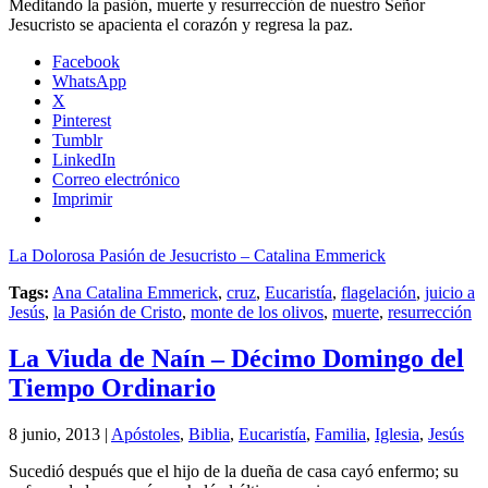
Meditando la pasión, muerte y resurrección de nuestro Señor
Jesucristo se apacienta el corazón y regresa la paz.
Facebook
WhatsApp
X
Pinterest
Tumblr
LinkedIn
Correo electrónico
Imprimir
La Dolorosa Pasión de Jesucristo – Catalina Emmerick
Tags:
Ana Catalina Emmerick
,
cruz
,
Eucaristía
,
flagelación
,
juicio a
Jesús
,
la Pasión de Cristo
,
monte de los olivos
,
muerte
,
resurrección
La Viuda de Naín – Décimo Domingo del
Tiempo Ordinario
8 junio, 2013 |
Apóstoles
,
Biblia
,
Eucaristía
,
Familia
,
Iglesia
,
Jesús
Sucedió después que el hijo de la dueña de casa cayó enfermo; su