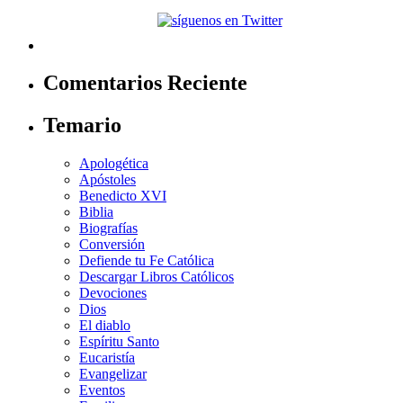
Comentarios Reciente
Temario
Apologética
Apóstoles
Benedicto XVI
Biblia
Biografías
Conversión
Defiende tu Fe Católica
Descargar Libros Católicos
Devociones
Dios
El diablo
Espíritu Santo
Eucaristía
Evangelizar
Eventos