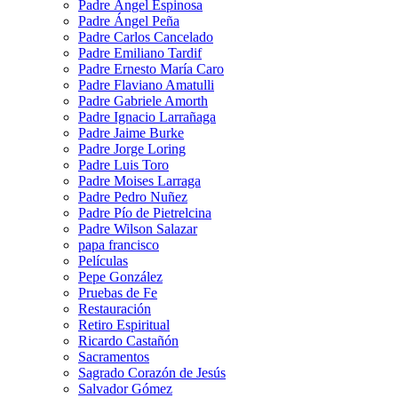
Padre Ángel Espinosa
Padre Ángel Peña
Padre Carlos Cancelado
Padre Emiliano Tardif
Padre Ernesto María Caro
Padre Flaviano Amatulli
Padre Gabriele Amorth
Padre Ignacio Larrañaga
Padre Jaime Burke
Padre Jorge Loring
Padre Luis Toro
Padre Moises Larraga
Padre Pedro Nuñez
Padre Pío de Pietrelcina
Padre Wilson Salazar
papa francisco
Películas
Pepe González
Pruebas de Fe
Restauración
Retiro Espiritual
Ricardo Castañón
Sacramentos
Sagrado Corazón de Jesús
Salvador Gómez