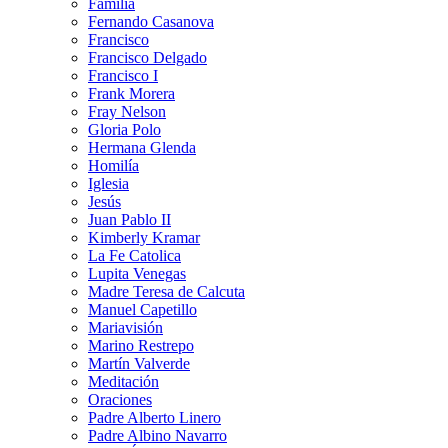
Familia
Fernando Casanova
Francisco
Francisco Delgado
Francisco I
Frank Morera
Fray Nelson
Gloria Polo
Hermana Glenda
Homilía
Iglesia
Jesús
Juan Pablo II
Kimberly Kramar
La Fe Catolica
Lupita Venegas
Madre Teresa de Calcuta
Manuel Capetillo
Mariavisión
Marino Restrepo
Martín Valverde
Meditación
Oraciones
Padre Alberto Linero
Padre Albino Navarro