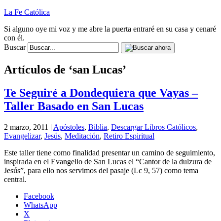
La Fe Católica
Si alguno oye mi voz y me abre la puerta entraré en su casa y cenaré
con él.
Buscar
Artículos de ‘san Lucas’
Te Seguiré a Dondequiera que Vayas –
Taller Basado en San Lucas
2 marzo, 2011 |
Apóstoles
,
Biblia
,
Descargar Libros Católicos
,
Evangelizar
,
Jesús
,
Meditación
,
Retiro Espiritual
Este taller tiene como finalidad presentar un camino de seguimiento,
inspirada en el Evangelio de San Lucas el “Cantor de la dulzura de
Jesús”, para ello nos servimos del pasaje (Lc 9, 57) como tema
central.
Facebook
WhatsApp
X