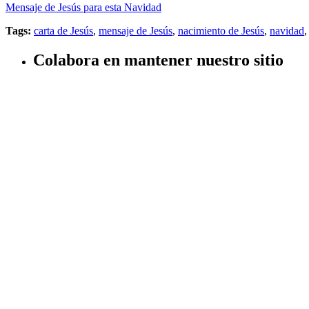
Mensaje de Jesús para esta Navidad
Tags:
carta de Jesús
,
mensaje de Jesús
,
nacimiento de Jesús
,
navidad
Colabora en mantener nuestro sitio