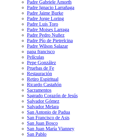
Padre Gabriele Amorth
Padre Ignacio Larrañaga
Padre Jaime Burke
Padre Jorge Loring
Padre Luis Toro
Padre Moises Larraga
Padre Pedro Nuñez
Padre Pío de Pietrelcina
Padre Wilson Salazar
papa francisco
Películas
Pepe González
Pruebas de Fe
Restauración
Retiro Espiritual
Ricardo Castañón
Sacramentos
Sagrado Corazón de Jesús
Salvador Gómez
Salvador Melara
San Antonio de Padua
San Francisco de Asis
San Juan Bosco
San Juan María Vianney
San Pablo