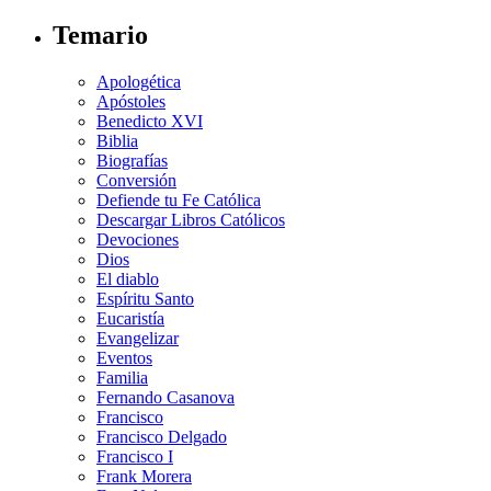
Temario
Apologética
Apóstoles
Benedicto XVI
Biblia
Biografías
Conversión
Defiende tu Fe Católica
Descargar Libros Católicos
Devociones
Dios
El diablo
Espíritu Santo
Eucaristía
Evangelizar
Eventos
Familia
Fernando Casanova
Francisco
Francisco Delgado
Francisco I
Frank Morera