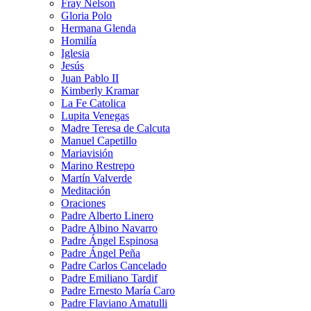
Fray Nelson
Gloria Polo
Hermana Glenda
Homilía
Iglesia
Jesús
Juan Pablo II
Kimberly Kramar
La Fe Catolica
Lupita Venegas
Madre Teresa de Calcuta
Manuel Capetillo
Mariavisión
Marino Restrepo
Martín Valverde
Meditación
Oraciones
Padre Alberto Linero
Padre Albino Navarro
Padre Ángel Espinosa
Padre Ángel Peña
Padre Carlos Cancelado
Padre Emiliano Tardif
Padre Ernesto María Caro
Padre Flaviano Amatulli