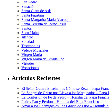
San Pedro
Sanación
Santa Clara de Asís
Santa Faustina
Santa Margarita María Alacoque
Santa Teresita del Niño Jesús
Santos
Scott Hahn
silencio
Soledad
Testimonios
Videos Musicales
Virgen María
Virgen María de Guadalupe
Virtudes
Vocaciones
Artículos Recientes
El Señor Quiere Enseñarnos Cómo se Reza – Papa Franc
La Sangre de Cristo nos Lleva a los Marginados – Papa 
La Confesión de Fe de Pedro – Homilía del Papa Franci
Padre, Pan y Perdón – Homilía del Papa Francisco
Amar a los Enemigos es una Gracia de Dios – Homilía d