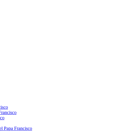
isco
Francisco
sco
el Papa Francisco