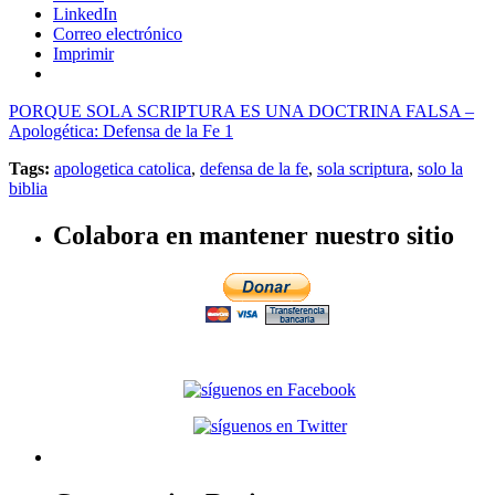
LinkedIn
Correo electrónico
Imprimir
PORQUE SOLA SCRIPTURA ES UNA DOCTRINA FALSA –
Apologética: Defensa de la Fe 1
Tags:
apologetica catolica
,
defensa de la fe
,
sola scriptura
,
solo la
biblia
Colabora en mantener nuestro sitio