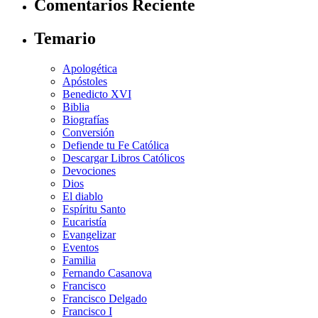
Comentarios Reciente
Temario
Apologética
Apóstoles
Benedicto XVI
Biblia
Biografías
Conversión
Defiende tu Fe Católica
Descargar Libros Católicos
Devociones
Dios
El diablo
Espíritu Santo
Eucaristía
Evangelizar
Eventos
Familia
Fernando Casanova
Francisco
Francisco Delgado
Francisco I