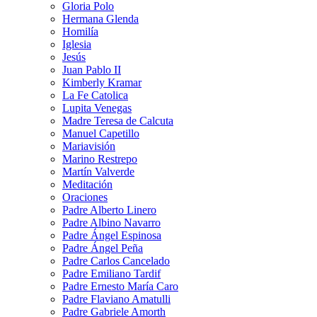
Gloria Polo
Hermana Glenda
Homilía
Iglesia
Jesús
Juan Pablo II
Kimberly Kramar
La Fe Catolica
Lupita Venegas
Madre Teresa de Calcuta
Manuel Capetillo
Mariavisión
Marino Restrepo
Martín Valverde
Meditación
Oraciones
Padre Alberto Linero
Padre Albino Navarro
Padre Ángel Espinosa
Padre Ángel Peña
Padre Carlos Cancelado
Padre Emiliano Tardif
Padre Ernesto María Caro
Padre Flaviano Amatulli
Padre Gabriele Amorth