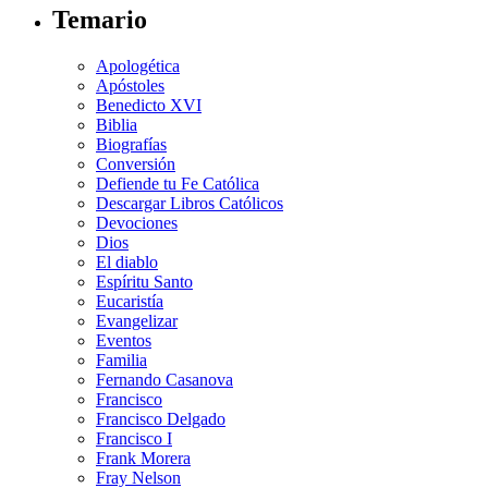
Temario
Apologética
Apóstoles
Benedicto XVI
Biblia
Biografías
Conversión
Defiende tu Fe Católica
Descargar Libros Católicos
Devociones
Dios
El diablo
Espíritu Santo
Eucaristía
Evangelizar
Eventos
Familia
Fernando Casanova
Francisco
Francisco Delgado
Francisco I
Frank Morera
Fray Nelson