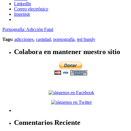
LinkedIn
Correo electrónico
Imprimir
Pornografía: Adicción Fatal
Tags:
adicciones
,
castidad
,
pornografía
,
ted bundy
Colabora en mantener nuestro sitio
Comentarios Reciente