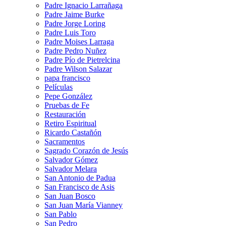
Padre Ignacio Larrañaga
Padre Jaime Burke
Padre Jorge Loring
Padre Luis Toro
Padre Moises Larraga
Padre Pedro Nuñez
Padre Pío de Pietrelcina
Padre Wilson Salazar
papa francisco
Películas
Pepe González
Pruebas de Fe
Restauración
Retiro Espiritual
Ricardo Castañón
Sacramentos
Sagrado Corazón de Jesús
Salvador Gómez
Salvador Melara
San Antonio de Padua
San Francisco de Asis
San Juan Bosco
San Juan María Vianney
San Pablo
San Pedro