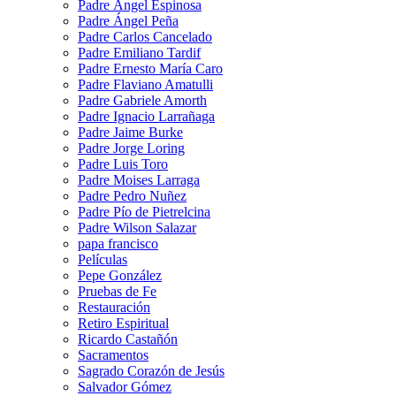
Padre Ángel Espinosa
Padre Ángel Peña
Padre Carlos Cancelado
Padre Emiliano Tardif
Padre Ernesto María Caro
Padre Flaviano Amatulli
Padre Gabriele Amorth
Padre Ignacio Larrañaga
Padre Jaime Burke
Padre Jorge Loring
Padre Luis Toro
Padre Moises Larraga
Padre Pedro Nuñez
Padre Pío de Pietrelcina
Padre Wilson Salazar
papa francisco
Películas
Pepe González
Pruebas de Fe
Restauración
Retiro Espiritual
Ricardo Castañón
Sacramentos
Sagrado Corazón de Jesús
Salvador Gómez