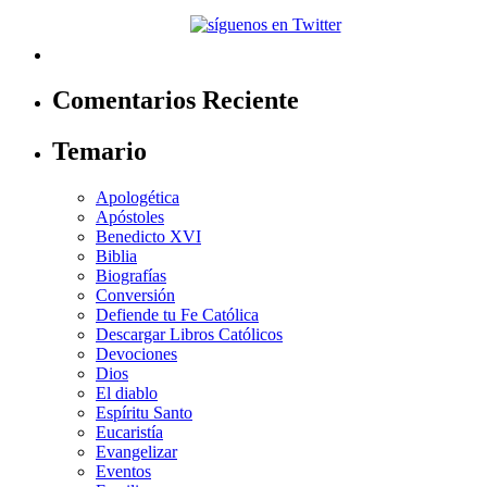
Comentarios Reciente
Temario
Apologética
Apóstoles
Benedicto XVI
Biblia
Biografías
Conversión
Defiende tu Fe Católica
Descargar Libros Católicos
Devociones
Dios
El diablo
Espíritu Santo
Eucaristía
Evangelizar
Eventos