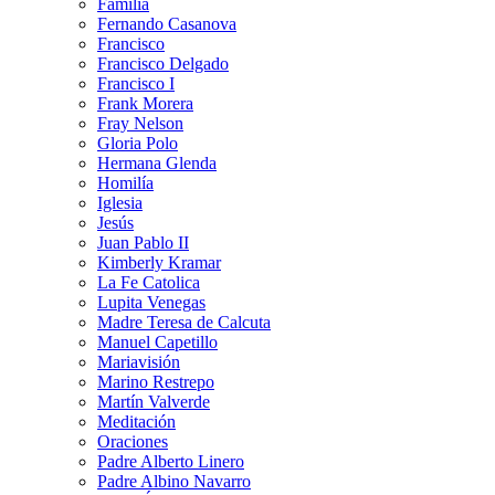
Familia
Fernando Casanova
Francisco
Francisco Delgado
Francisco I
Frank Morera
Fray Nelson
Gloria Polo
Hermana Glenda
Homilía
Iglesia
Jesús
Juan Pablo II
Kimberly Kramar
La Fe Catolica
Lupita Venegas
Madre Teresa de Calcuta
Manuel Capetillo
Mariavisión
Marino Restrepo
Martín Valverde
Meditación
Oraciones
Padre Alberto Linero
Padre Albino Navarro