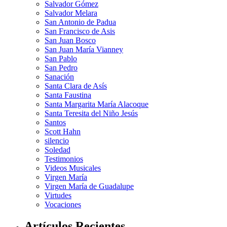
Salvador Gómez
Salvador Melara
San Antonio de Padua
San Francisco de Asis
San Juan Bosco
San Juan María Vianney
San Pablo
San Pedro
Sanación
Santa Clara de Asís
Santa Faustina
Santa Margarita María Alacoque
Santa Teresita del Niño Jesús
Santos
Scott Hahn
silencio
Soledad
Testimonios
Videos Musicales
Virgen María
Virgen María de Guadalupe
Virtudes
Vocaciones
Artículos Recientes