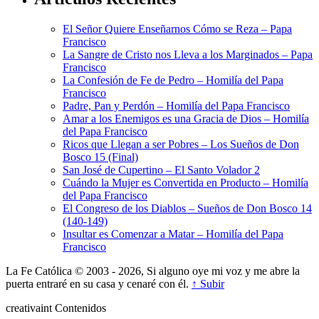
El Señor Quiere Enseñarnos Cómo se Reza – Papa
Francisco
La Sangre de Cristo nos Lleva a los Marginados – Papa
Francisco
La Confesión de Fe de Pedro – Homilía del Papa
Francisco
Padre, Pan y Perdón – Homilía del Papa Francisco
Amar a los Enemigos es una Gracia de Dios – Homilía
del Papa Francisco
Ricos que Llegan a ser Pobres – Los Sueños de Don
Bosco 15 (Final)
San José de Cupertino – El Santo Volador 2
Cuándo la Mujer es Convertida en Producto – Homilía
del Papa Francisco
El Congreso de los Diablos – Sueños de Don Bosco 14
(140-149)
Insultar es Comenzar a Matar – Homilía del Papa
Francisco
La Fe Católica © 2003 - 2026, Si alguno oye mi voz y me abre la
puerta entraré en su casa y cenaré con él.
↑ Subir
creativa
int
Contenidos