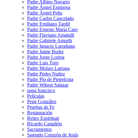
Padre Albino Navarro
Padre Ángel Espinosa
Padre Ángel Peña
Padre Carlos Cancelado
Padre Emiliano Tardif
Padre Ernesto María Caro
Padre Flaviano Amatulli
Padre Gabriele Amorth
Padre Ignacio Larrañaga
Padre Jaime Burke
Padre Jorge Loring
Padre Luis Toro
Padre Moises Larraga
Padre Pedro Nuñez
Padre Pío de Pietrelcina
Padre Wilson Salazar
papa francisco
Películas
Pepe González
Pruebas de Fe
Restauración
Retiro Espiritual
Ricardo Castañón
Sacramentos
Sagrado Corazón de Jesús