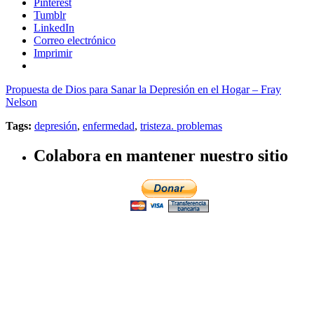
Pinterest
Tumblr
LinkedIn
Correo electrónico
Imprimir
Propuesta de Dios para Sanar la Depresión en el Hogar – Fray
Nelson
Tags:
depresión
,
enfermedad
,
tristeza. problemas
Colabora en mantener nuestro sitio