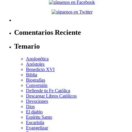
Comentarios Reciente
Temario
Apologética
Apóstoles
Benedicto XVI
Biblia
Biografías
Conversión
Defiende tu Fe Católica
Descargar Libros Católicos
Devociones
Dios
El diablo
Espíritu Santo
Eucaristía
Evangelizar