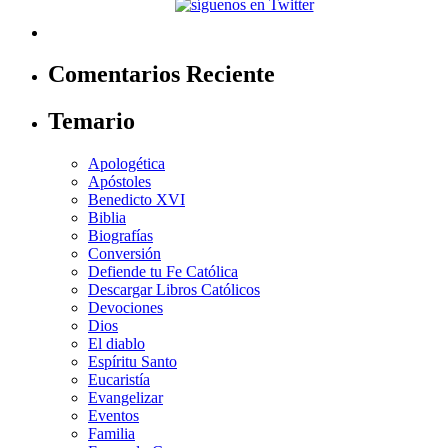
Comentarios Reciente
Temario
Apologética
Apóstoles
Benedicto XVI
Biblia
Biografías
Conversión
Defiende tu Fe Católica
Descargar Libros Católicos
Devociones
Dios
El diablo
Espíritu Santo
Eucaristía
Evangelizar
Eventos
Familia