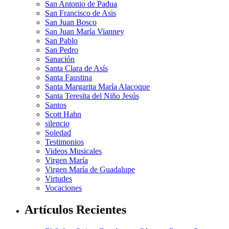
San Antonio de Padua
San Francisco de Asis
San Juan Bosco
San Juan María Vianney
San Pablo
San Pedro
Sanación
Santa Clara de Asís
Santa Faustina
Santa Margarita María Alacoque
Santa Teresita del Niño Jesús
Santos
Scott Hahn
silencio
Soledad
Testimonios
Videos Musicales
Virgen María
Virgen María de Guadalupe
Virtudes
Vocaciones
Artículos Recientes