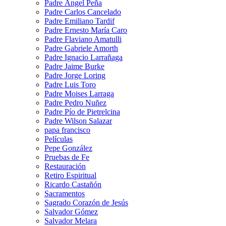
Padre Ángel Peña
Padre Carlos Cancelado
Padre Emiliano Tardif
Padre Ernesto María Caro
Padre Flaviano Amatulli
Padre Gabriele Amorth
Padre Ignacio Larrañaga
Padre Jaime Burke
Padre Jorge Loring
Padre Luis Toro
Padre Moises Larraga
Padre Pedro Nuñez
Padre Pío de Pietrelcina
Padre Wilson Salazar
papa francisco
Películas
Pepe González
Pruebas de Fe
Restauración
Retiro Espiritual
Ricardo Castañón
Sacramentos
Sagrado Corazón de Jesús
Salvador Gómez
Salvador Melara