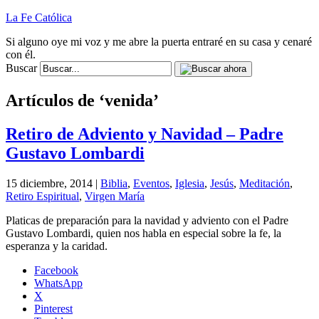
La Fe Católica
Si alguno oye mi voz y me abre la puerta entraré en su casa y cenaré
con él.
Buscar
Artículos de ‘venida’
Retiro de Adviento y Navidad – Padre
Gustavo Lombardi
15 diciembre, 2014 |
Biblia
,
Eventos
,
Iglesia
,
Jesús
,
Meditación
,
Retiro Espiritual
,
Virgen María
Platicas de preparación para la navidad y adviento con el Padre
Gustavo Lombardi, quien nos habla en especial sobre la fe, la
esperanza y la caridad.
Facebook
WhatsApp
X
Pinterest