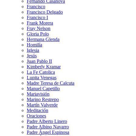
Fernando Casanova
Francisco
Francisco Delgado
Francisco I
Frank Morera
Fray Nelson
Gloria Polo
Hermana Glenda
Homilía
Iglesia
Jesús
Juan Pablo II
Kimberly Kramar
La Fe Catolica
Lupita Venegas
Madre Teresa de Calcuta
Manuel Capetillo
Mariavisión
Marino Restrepo
Martín Valverde
Meditación
Oraciones
Padre Alberto Linero
Padre Albino Navarro
Padre Ángel Espinosa