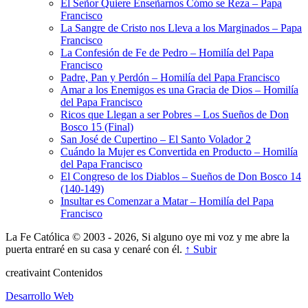
El Señor Quiere Enseñarnos Cómo se Reza – Papa
Francisco
La Sangre de Cristo nos Lleva a los Marginados – Papa
Francisco
La Confesión de Fe de Pedro – Homilía del Papa
Francisco
Padre, Pan y Perdón – Homilía del Papa Francisco
Amar a los Enemigos es una Gracia de Dios – Homilía
del Papa Francisco
Ricos que Llegan a ser Pobres – Los Sueños de Don
Bosco 15 (Final)
San José de Cupertino – El Santo Volador 2
Cuándo la Mujer es Convertida en Producto – Homilía
del Papa Francisco
El Congreso de los Diablos – Sueños de Don Bosco 14
(140-149)
Insultar es Comenzar a Matar – Homilía del Papa
Francisco
La Fe Católica © 2003 - 2026, Si alguno oye mi voz y me abre la
puerta entraré en su casa y cenaré con él.
↑ Subir
creativa
int
Contenidos
Desarrollo Web