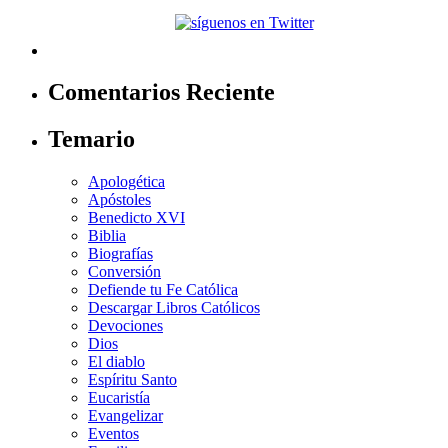
Comentarios Reciente
Temario
Apologética
Apóstoles
Benedicto XVI
Biblia
Biografías
Conversión
Defiende tu Fe Católica
Descargar Libros Católicos
Devociones
Dios
El diablo
Espíritu Santo
Eucaristía
Evangelizar
Eventos