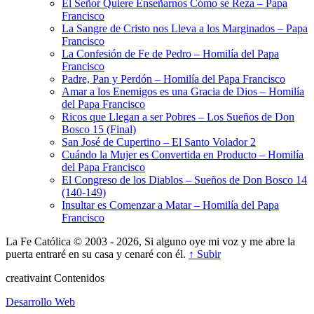
El Señor Quiere Enseñarnos Cómo se Reza – Papa
Francisco
La Sangre de Cristo nos Lleva a los Marginados – Papa
Francisco
La Confesión de Fe de Pedro – Homilía del Papa
Francisco
Padre, Pan y Perdón – Homilía del Papa Francisco
Amar a los Enemigos es una Gracia de Dios – Homilía
del Papa Francisco
Ricos que Llegan a ser Pobres – Los Sueños de Don
Bosco 15 (Final)
San José de Cupertino – El Santo Volador 2
Cuándo la Mujer es Convertida en Producto – Homilía
del Papa Francisco
El Congreso de los Diablos – Sueños de Don Bosco 14
(140-149)
Insultar es Comenzar a Matar – Homilía del Papa
Francisco
La Fe Católica © 2003 - 2026, Si alguno oye mi voz y me abre la
puerta entraré en su casa y cenaré con él.
↑ Subir
creativa
int
Contenidos
Desarrollo Web