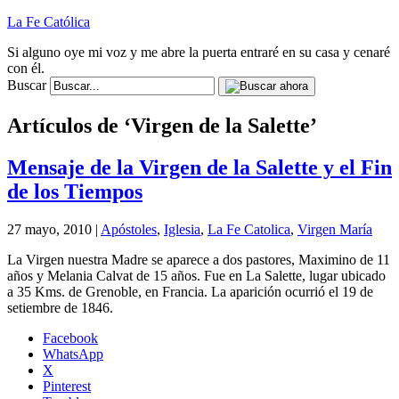
La Fe Católica
Si alguno oye mi voz y me abre la puerta entraré en su casa y cenaré
con él.
Buscar
Artículos de ‘Virgen de la Salette’
Mensaje de la Virgen de la Salette y el Fin
de los Tiempos
27 mayo, 2010 |
Apóstoles
,
Iglesia
,
La Fe Catolica
,
Virgen María
La Virgen nuestra Madre se aparece a dos pastores, Maximino de 11
años y Melania Calvat de 15 años. Fue en La Salette, lugar ubicado
a 35 Kms. de Grenoble, en Francia. La aparición ocurrió el 19 de
setiembre de 1846.
Facebook
WhatsApp
X
Pinterest