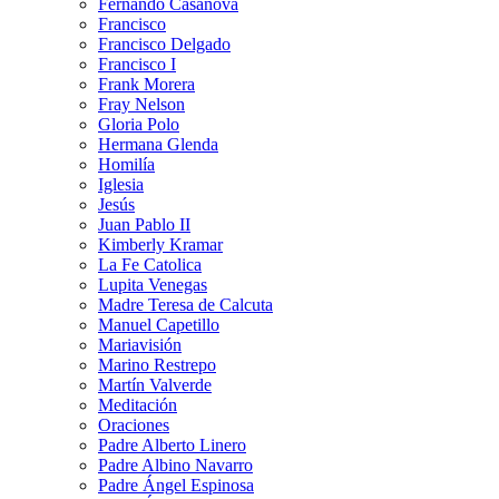
Fernando Casanova
Francisco
Francisco Delgado
Francisco I
Frank Morera
Fray Nelson
Gloria Polo
Hermana Glenda
Homilía
Iglesia
Jesús
Juan Pablo II
Kimberly Kramar
La Fe Catolica
Lupita Venegas
Madre Teresa de Calcuta
Manuel Capetillo
Mariavisión
Marino Restrepo
Martín Valverde
Meditación
Oraciones
Padre Alberto Linero
Padre Albino Navarro
Padre Ángel Espinosa