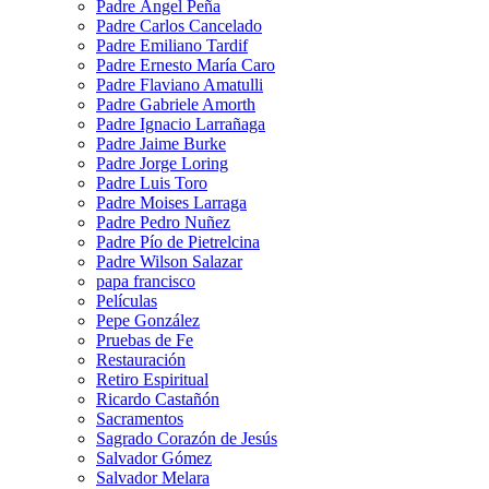
Padre Ángel Peña
Padre Carlos Cancelado
Padre Emiliano Tardif
Padre Ernesto María Caro
Padre Flaviano Amatulli
Padre Gabriele Amorth
Padre Ignacio Larrañaga
Padre Jaime Burke
Padre Jorge Loring
Padre Luis Toro
Padre Moises Larraga
Padre Pedro Nuñez
Padre Pío de Pietrelcina
Padre Wilson Salazar
papa francisco
Películas
Pepe González
Pruebas de Fe
Restauración
Retiro Espiritual
Ricardo Castañón
Sacramentos
Sagrado Corazón de Jesús
Salvador Gómez
Salvador Melara