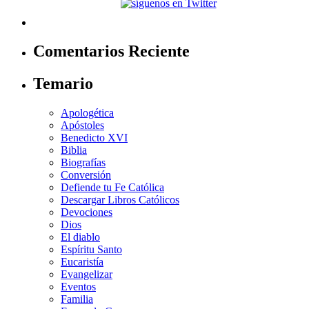
Comentarios Reciente
Temario
Apologética
Apóstoles
Benedicto XVI
Biblia
Biografías
Conversión
Defiende tu Fe Católica
Descargar Libros Católicos
Devociones
Dios
El diablo
Espíritu Santo
Eucaristía
Evangelizar
Eventos
Familia