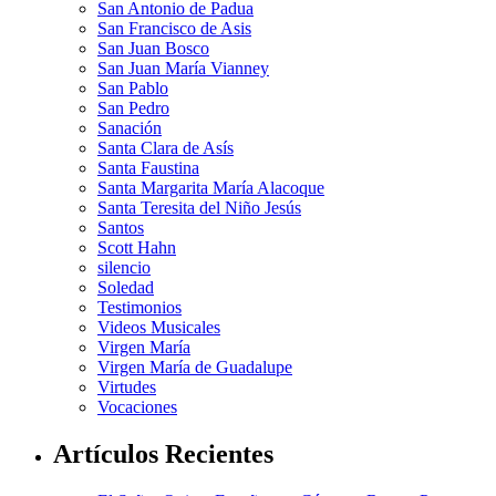
San Antonio de Padua
San Francisco de Asis
San Juan Bosco
San Juan María Vianney
San Pablo
San Pedro
Sanación
Santa Clara de Asís
Santa Faustina
Santa Margarita María Alacoque
Santa Teresita del Niño Jesús
Santos
Scott Hahn
silencio
Soledad
Testimonios
Videos Musicales
Virgen María
Virgen María de Guadalupe
Virtudes
Vocaciones
Artículos Recientes