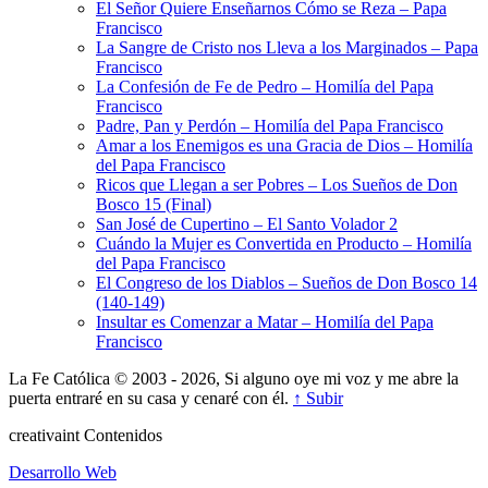
El Señor Quiere Enseñarnos Cómo se Reza – Papa
Francisco
La Sangre de Cristo nos Lleva a los Marginados – Papa
Francisco
La Confesión de Fe de Pedro – Homilía del Papa
Francisco
Padre, Pan y Perdón – Homilía del Papa Francisco
Amar a los Enemigos es una Gracia de Dios – Homilía
del Papa Francisco
Ricos que Llegan a ser Pobres – Los Sueños de Don
Bosco 15 (Final)
San José de Cupertino – El Santo Volador 2
Cuándo la Mujer es Convertida en Producto – Homilía
del Papa Francisco
El Congreso de los Diablos – Sueños de Don Bosco 14
(140-149)
Insultar es Comenzar a Matar – Homilía del Papa
Francisco
La Fe Católica © 2003 - 2026, Si alguno oye mi voz y me abre la
puerta entraré en su casa y cenaré con él.
↑ Subir
creativa
int
Contenidos
Desarrollo Web