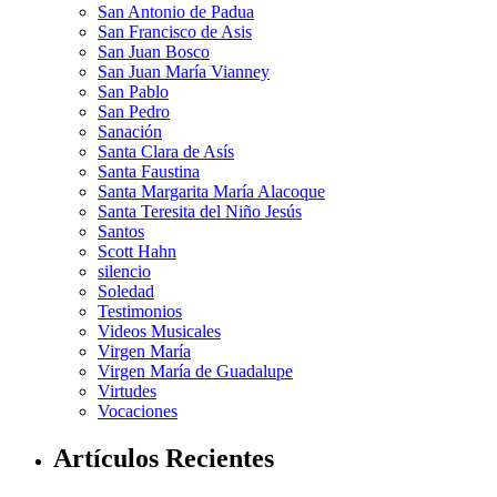
San Antonio de Padua
San Francisco de Asis
San Juan Bosco
San Juan María Vianney
San Pablo
San Pedro
Sanación
Santa Clara de Asís
Santa Faustina
Santa Margarita María Alacoque
Santa Teresita del Niño Jesús
Santos
Scott Hahn
silencio
Soledad
Testimonios
Videos Musicales
Virgen María
Virgen María de Guadalupe
Virtudes
Vocaciones
Artículos Recientes