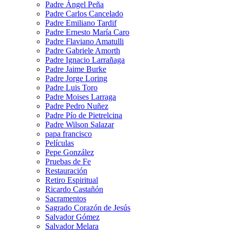
Padre Ángel Peña
Padre Carlos Cancelado
Padre Emiliano Tardif
Padre Ernesto María Caro
Padre Flaviano Amatulli
Padre Gabriele Amorth
Padre Ignacio Larrañaga
Padre Jaime Burke
Padre Jorge Loring
Padre Luis Toro
Padre Moises Larraga
Padre Pedro Nuñez
Padre Pío de Pietrelcina
Padre Wilson Salazar
papa francisco
Películas
Pepe González
Pruebas de Fe
Restauración
Retiro Espiritual
Ricardo Castañón
Sacramentos
Sagrado Corazón de Jesús
Salvador Gómez
Salvador Melara