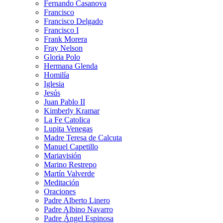
Fernando Casanova
Francisco
Francisco Delgado
Francisco I
Frank Morera
Fray Nelson
Gloria Polo
Hermana Glenda
Homilía
Iglesia
Jesús
Juan Pablo II
Kimberly Kramar
La Fe Catolica
Lupita Venegas
Madre Teresa de Calcuta
Manuel Capetillo
Mariavisión
Marino Restrepo
Martín Valverde
Meditación
Oraciones
Padre Alberto Linero
Padre Albino Navarro
Padre Ángel Espinosa