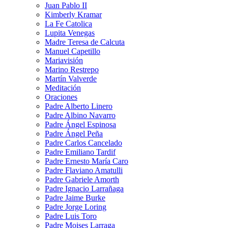
Juan Pablo II
Kimberly Kramar
La Fe Catolica
Lupita Venegas
Madre Teresa de Calcuta
Manuel Capetillo
Mariavisión
Marino Restrepo
Martín Valverde
Meditación
Oraciones
Padre Alberto Linero
Padre Albino Navarro
Padre Ángel Espinosa
Padre Ángel Peña
Padre Carlos Cancelado
Padre Emiliano Tardif
Padre Ernesto María Caro
Padre Flaviano Amatulli
Padre Gabriele Amorth
Padre Ignacio Larrañaga
Padre Jaime Burke
Padre Jorge Loring
Padre Luis Toro
Padre Moises Larraga