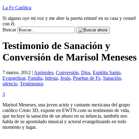
La Fe Católica
Si alguno oye mi voz y me abre la puerta entraré en su casa y cenaré
con él.
Buscar
Testimonio de Sanación y
Conversión de Marisol Meneses
7 marzo, 2012 |
Apóstoles
,
Conversión
,
Dios
,
Espíritu Santo
,
Evangelizar
,
Familia
,
Iglesia
,
Jesús
,
Pruebas de Fe
,
Sanación
,
silencio
,
Testimonios
3
Marisol Meneses, una joven actriz y cantante mexicana del grupo
católico Cristo 3D, expone en EWTN.com su testimonio de vida,
que incluye la sanación de un abuso en su infancia, también nos
habla de su apostolado musical y actoral evangelizando en todo
momento y lugar.