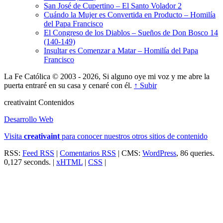
San José de Cupertino – El Santo Volador 2
Cuándo la Mujer es Convertida en Producto – Homilía
del Papa Francisco
El Congreso de los Diablos – Sueños de Don Bosco 14
(140-149)
Insultar es Comenzar a Matar – Homilía del Papa
Francisco
La Fe Católica © 2003 - 2026, Si alguno oye mi voz y me abre la
puerta entraré en su casa y cenaré con él.
↑ Subir
creativa
int
Contenidos
Desarrollo Web
Visita
creativa
int
para conocer nuestros otros sitios de contenido
RSS:
Feed RSS
|
Comentarios RSS
| CMS:
WordPress
, 86 queries.
0,127 seconds. |
xHTML
|
CSS
|