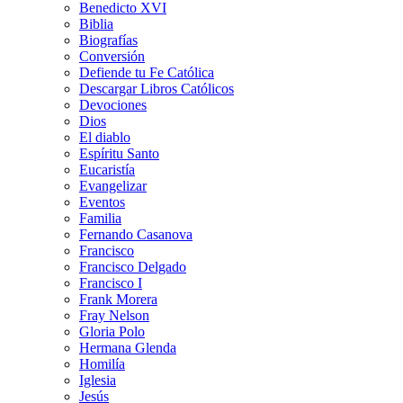
Benedicto XVI
Biblia
Biografías
Conversión
Defiende tu Fe Católica
Descargar Libros Católicos
Devociones
Dios
El diablo
Espíritu Santo
Eucaristía
Evangelizar
Eventos
Familia
Fernando Casanova
Francisco
Francisco Delgado
Francisco I
Frank Morera
Fray Nelson
Gloria Polo
Hermana Glenda
Homilía
Iglesia
Jesús