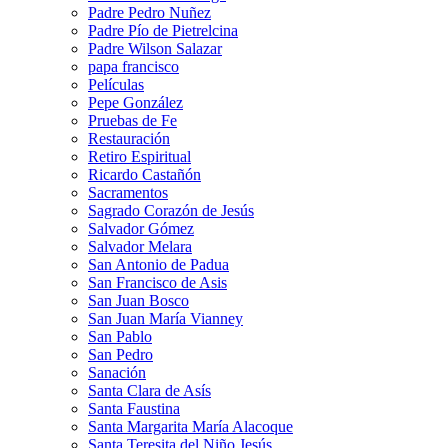
Padre Pedro Nuñez
Padre Pío de Pietrelcina
Padre Wilson Salazar
papa francisco
Películas
Pepe González
Pruebas de Fe
Restauración
Retiro Espiritual
Ricardo Castañón
Sacramentos
Sagrado Corazón de Jesús
Salvador Gómez
Salvador Melara
San Antonio de Padua
San Francisco de Asis
San Juan Bosco
San Juan María Vianney
San Pablo
San Pedro
Sanación
Santa Clara de Asís
Santa Faustina
Santa Margarita María Alacoque
Santa Teresita del Niño Jesús