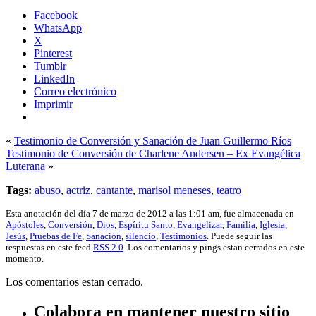
Facebook
WhatsApp
X
Pinterest
Tumblr
LinkedIn
Correo electrónico
Imprimir
«
Testimonio de Conversión y Sanación de Juan Guillermo Ríos
Testimonio de Conversión de Charlene Andersen – Ex Evangélica
Luterana
»
Tags:
abuso
,
actriz
,
cantante
,
marisol meneses
,
teatro
Esta anotación del día 7 de marzo de 2012 a las 1:01 am, fue almacenada en
Apóstoles
,
Conversión
,
Dios
,
Espíritu Santo
,
Evangelizar
,
Familia
,
Iglesia
,
Jesús
,
Pruebas de Fe
,
Sanación
,
silencio
,
Testimonios
. Puede seguir las
respuestas en este feed
RSS 2.0
. Los comentarios y pings estan cerrados en este
momento.
Los comentarios estan cerrado.
Colabora en mantener nuestro sitio