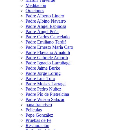
Martín Valverde
Meditación
Oraciones
Padre Alberto Linero
Padre Albino Navarro
Padre Ángel Espinosa
Padre Ángel Peña
Padre Carlos Cancelado
Padre Emiliano Tardif
Padre Ernesto María Caro
Padre Flaviano Amatulli
Padre Gabriele Amorth
Padre Ignacio Larrañaga
Padre Jaime Burke
Padre Jorge Loring
Padre Luis Toro
Padre Moises Larraga
Padre Pedro Nuñez
Padre Pío de Pietrelcina
Padre Wilson Salazar
papa francisco
Películas
Pepe González
Pruebas de Fe
Restauración