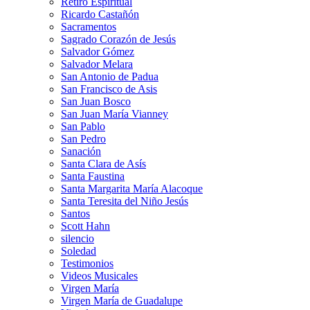
Retiro Espiritual
Ricardo Castañón
Sacramentos
Sagrado Corazón de Jesús
Salvador Gómez
Salvador Melara
San Antonio de Padua
San Francisco de Asis
San Juan Bosco
San Juan María Vianney
San Pablo
San Pedro
Sanación
Santa Clara de Asís
Santa Faustina
Santa Margarita María Alacoque
Santa Teresita del Niño Jesús
Santos
Scott Hahn
silencio
Soledad
Testimonios
Videos Musicales
Virgen María
Virgen María de Guadalupe