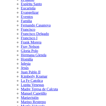
Espíritu Santo
Eucaristía
Evangelizar
Eventos
Familia
Fernando Casanova
Francisco
Francisco Delgado
Francisco I
Frank Morera
Fray Nelson
Gloria Polo
Hermana Glenda
Homilía
Iglesia
Jesús
Juan Pablo II
Kimberly Kramar
La Fe Catolica
Lupita Venegas
Madre Teresa de Calcuta
Manuel Capetillo
Mariavisión
Marino Restrepo