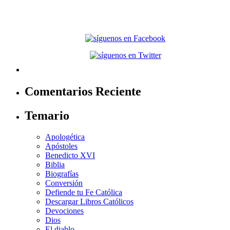
Comentarios Reciente
Temario
Apologética
Apóstoles
Benedicto XVI
Biblia
Biografías
Conversión
Defiende tu Fe Católica
Descargar Libros Católicos
Devociones
Dios
El diablo