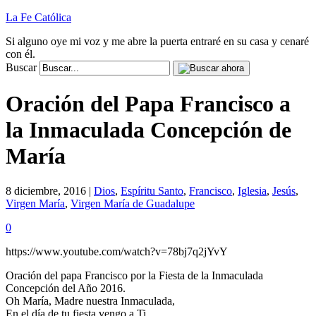
La Fe Católica
Si alguno oye mi voz y me abre la puerta entraré en su casa y cenaré
con él.
Buscar
Oración del Papa Francisco a
la Inmaculada Concepción de
María
8 diciembre, 2016 |
Dios
,
Espíritu Santo
,
Francisco
,
Iglesia
,
Jesús
,
Virgen María
,
Virgen María de Guadalupe
0
https://www.youtube.com/watch?v=78bj7q2jYvY
Oración del papa Francisco por la Fiesta de la Inmaculada
Concepción del Año 2016.
Oh María, Madre nuestra Inmaculada,
En el día de tu fiesta vengo a Ti,