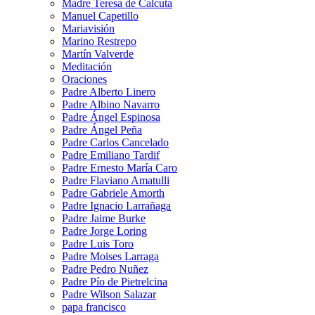
Madre Teresa de Calcuta
Manuel Capetillo
Mariavisión
Marino Restrepo
Martín Valverde
Meditación
Oraciones
Padre Alberto Linero
Padre Albino Navarro
Padre Ángel Espinosa
Padre Ángel Peña
Padre Carlos Cancelado
Padre Emiliano Tardif
Padre Ernesto María Caro
Padre Flaviano Amatulli
Padre Gabriele Amorth
Padre Ignacio Larrañaga
Padre Jaime Burke
Padre Jorge Loring
Padre Luis Toro
Padre Moises Larraga
Padre Pedro Nuñez
Padre Pío de Pietrelcina
Padre Wilson Salazar
papa francisco