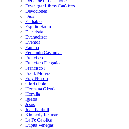
Defiende tu Fe Católica
Descargar Libros Católicos
Devociones
Dios
El diablo
Espíritu Santo
Eucaristía
Evangelizar
Eventos
Familia
Fernando Casanova
Francisco
Francisco Delgado
Francisco I
Frank Morera
Fray Nelson
Gloria Polo
Hermana Glenda
Homilía
Iglesia
Jesús
Juan Pablo II
Kimberly Kramar
La Fe Catolica
Lupita Venegas