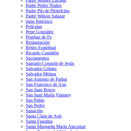
Padre Moises Larraga
Padre Pedro Nuñez
Padre Pío de Pietrelcina
Padre Wilson Salazar
papa francisco
Películas
Pepe González
Pruebas de Fe
Restauración
Retiro Espiritual
Ricardo Castañón
Sacramentos
Sagrado Corazón de Jesús
Salvador Gómez
Salvador Melara
San Antonio de Padua
San Francisco de Asis
San Juan Bosco
San Juan María Vianney
San Pablo
San Pedro
Sanación
Santa Clara de Asís
Santa Faustina
Santa Margarita María Alacoque