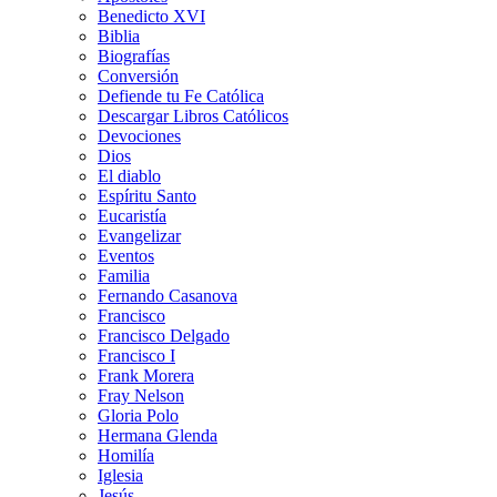
Benedicto XVI
Biblia
Biografías
Conversión
Defiende tu Fe Católica
Descargar Libros Católicos
Devociones
Dios
El diablo
Espíritu Santo
Eucaristía
Evangelizar
Eventos
Familia
Fernando Casanova
Francisco
Francisco Delgado
Francisco I
Frank Morera
Fray Nelson
Gloria Polo
Hermana Glenda
Homilía
Iglesia
Jesús