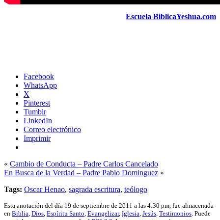
Escuela BiblicaYeshua.com
Facebook
WhatsApp
X
Pinterest
Tumblr
LinkedIn
Correo electrónico
Imprimir
«
Cambio de Conducta – Padre Carlos Cancelado
En Busca de la Verdad – Padre Pablo Dominguez
»
Tags:
Oscar Henao
,
sagrada escritura
,
teólogo
Esta anotación del día 19 de septiembre de 2011 a las 4:30 pm, fue almacenada
en
Biblia
,
Dios
,
Espíritu Santo
,
Evangelizar
,
Iglesia
,
Jesús
,
Testimonios
. Puede