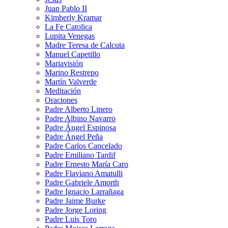
Juan Pablo II
Kimberly Kramar
La Fe Catolica
Lupita Venegas
Madre Teresa de Calcuta
Manuel Capetillo
Mariavisión
Marino Restrepo
Martín Valverde
Meditación
Oraciones
Padre Alberto Linero
Padre Albino Navarro
Padre Ángel Espinosa
Padre Ángel Peña
Padre Carlos Cancelado
Padre Emiliano Tardif
Padre Ernesto María Caro
Padre Flaviano Amatulli
Padre Gabriele Amorth
Padre Ignacio Larrañaga
Padre Jaime Burke
Padre Jorge Loring
Padre Luis Toro