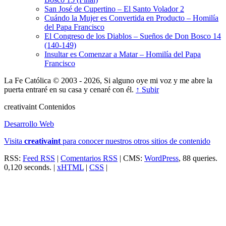
San José de Cupertino – El Santo Volador 2
Cuándo la Mujer es Convertida en Producto – Homilía
del Papa Francisco
El Congreso de los Diablos – Sueños de Don Bosco 14
(140-149)
Insultar es Comenzar a Matar – Homilía del Papa
Francisco
La Fe Católica © 2003 - 2026, Si alguno oye mi voz y me abre la
puerta entraré en su casa y cenaré con él.
↑ Subir
creativa
int
Contenidos
Desarrollo Web
Visita
creativa
int
para conocer nuestros otros sitios de contenido
RSS:
Feed RSS
|
Comentarios RSS
| CMS:
WordPress
, 88 queries.
0,120 seconds. |
xHTML
|
CSS
|