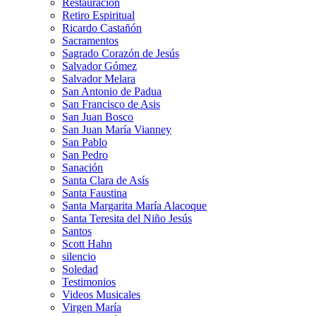
Restauración
Retiro Espiritual
Ricardo Castañón
Sacramentos
Sagrado Corazón de Jesús
Salvador Gómez
Salvador Melara
San Antonio de Padua
San Francisco de Asis
San Juan Bosco
San Juan María Vianney
San Pablo
San Pedro
Sanación
Santa Clara de Asís
Santa Faustina
Santa Margarita María Alacoque
Santa Teresita del Niño Jesús
Santos
Scott Hahn
silencio
Soledad
Testimonios
Videos Musicales
Virgen María