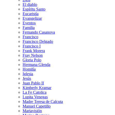
El diablo
Espíritu Santo
Eucaristía
Evangelizar
Eventos
Familia
Fernando Casanova
Francisco
Francisco Delgado
Francisco I
Frank Morera
Fray Nelson
Gloria Polo
Hermana Glenda
Homilía
Iglesia
Jesús
Juan Pablo II
Kimberly Kramar
La Fe Catolica
Lupita Venegas
Madre Teresa de Calcuta
Manuel Capetillo
Mariavisión