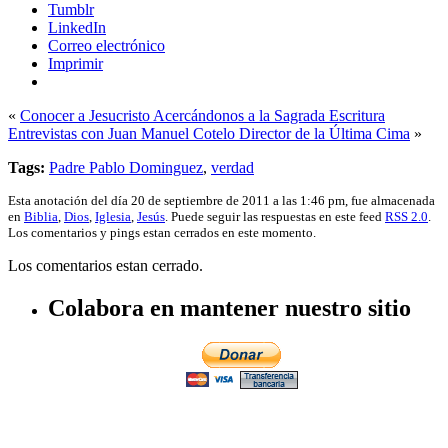
Tumblr
LinkedIn
Correo electrónico
Imprimir
«
Conocer a Jesucristo Acercándonos a la Sagrada Escritura
Entrevistas con Juan Manuel Cotelo Director de la Última Cima
»
Tags:
Padre Pablo Dominguez
,
verdad
Esta anotación del día 20 de septiembre de 2011 a las 1:46 pm, fue almacenada
en
Biblia
,
Dios
,
Iglesia
,
Jesús
. Puede seguir las respuestas en este feed
RSS 2.0
.
Los comentarios y pings estan cerrados en este momento.
Los comentarios estan cerrado.
Colabora en mantener nuestro sitio