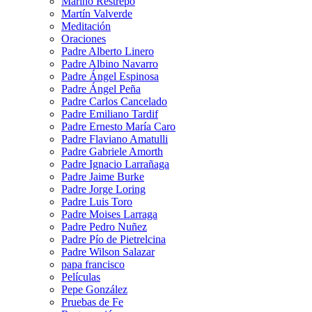
Marino Restrepo
Martín Valverde
Meditación
Oraciones
Padre Alberto Linero
Padre Albino Navarro
Padre Ángel Espinosa
Padre Ángel Peña
Padre Carlos Cancelado
Padre Emiliano Tardif
Padre Ernesto María Caro
Padre Flaviano Amatulli
Padre Gabriele Amorth
Padre Ignacio Larrañaga
Padre Jaime Burke
Padre Jorge Loring
Padre Luis Toro
Padre Moises Larraga
Padre Pedro Nuñez
Padre Pío de Pietrelcina
Padre Wilson Salazar
papa francisco
Películas
Pepe González
Pruebas de Fe